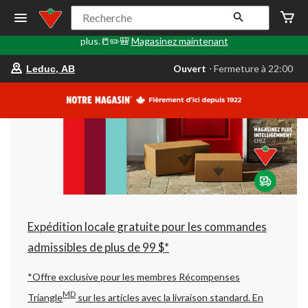
🎒✏️📒Le Retour en classe commence ici. Faites le plein de
Recherche
fournitures scolaires, d'articles technologiques, de sacs à dos et
plus.📒✏️🎒
Magasinez maintenant
votre
Ouvert
⋅ Fermeture à 22:00
Leduc, AB
magasin
préféré
est
Leduc,
AB,
courament
Ouvert,
Fermeture
à
à
22:00
cliquer
pour
changer
Expédition locale gratuite pour les commandes
admissibles de plus de 99 $*
*Offre exclusive pour les membres Récompenses
MD
Triangle
sur les articles avec la livraison standard.
En