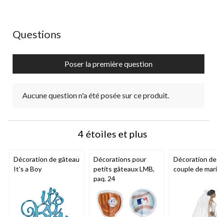
étoile.
étoiles.
étoiles.
étoiles.
étoiles.
Cette
Cette
Cette
Cette
Cette
action
action
action
action
action
ouvrira
ouvrira
ouvrira
ouvrira
ouvrira
Aucune question n'a été posée sur ce produit.
Questions
le
le
le
le
le
formulaire
formulaire
formulaire
formulaire
formulaire
de
de
de
de
de
Poser la première question
soumission.
soumission.
soumission.
soumission.
soumission.
Aucune question n'a été posée sur ce produit.
4 étoiles et plus
Décoration de gâteau
Décorations pour
Décoration de
It's a Boy
petits gâteaux LMB,
couple de mar
paq. 24