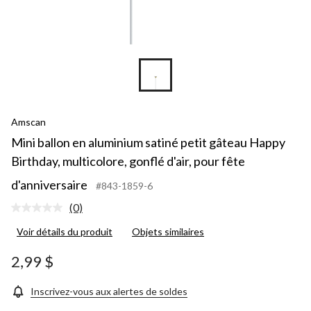
Amscan
Mini ballon en aluminium satiné petit gâteau Happy
Birthday, multicolore, gonflé d'air, pour fête
d'anniversaire
#843-1859-6
(0)
Aucune
cote
Voir détails du produit
Objets similaires
pour
ce
produit.
2,99 $
Lien
vers
la
Inscrivez-vous aux alertes de soldes
même