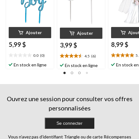
Ajouter
Ajou
Ajouter
5,99 $
8,99 $
3,99 $
0.0
(0)
5
4.5
(6)
0.0
5.0
4.5
étoile(s)
étoile(s)
étoile(s)
En stock en ligne
En stock en
En stock en ligne
sur
sur
sur
5.
5.
5.
7
6
évaluations
évaluations
Ouvrez une session pour consulter vos offres
personnalisées
Se connecter
Vous n’avez pas d’identifiant Triangle ou de carte Récompenses