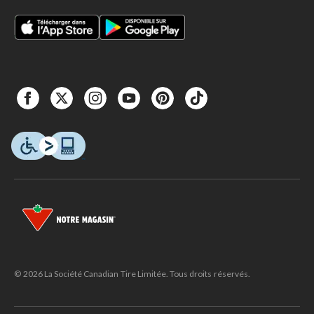
© 2026 La Société Canadian Tire Limitée. Tous droits réservés.