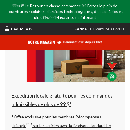
🎒✏️📒Le Retour en classe commence ici. Faites le plein de
fournitures scolaires, d'articles technologiques, de sacs à dos et
plus.📒✏️🎒
Magasinez maintenant
votre
Fermé
⋅ Ouverture à 06:00
Leduc, AB
magasin
préféré
est
Leduc,
AB,
courament
Fermé,
Ouverture
à
à
06:00
cliquer
pour
changer
Expédition locale gratuite pour les commandes
admissibles de plus de 99 $*
*Offre exclusive pour les membres Récompenses
MD
Triangle
sur les articles avec la livraison standard.
En