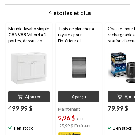
4 étoiles et plus
Meuble-lavabo simple
Tapis de plancher à
Chasse-moust
CANVAS
Milford à 2
rayures pour
rechargeable 
portes, dessus en
l'intérieur et
station d'accue
marbre, 36 po, blanc
l'extérieur
Korhani
Thermacell
E6
Studio
Loopscraper,
charbon
choix de couleurs, 2 x
3 pi
Ajouter
Aperçu
Ajou
499,99 $
79,99 $
Maintenant
9,96 $
et+
prix
25,99 $
Était
et+
1 en stock
1 en stock
était
Liquidation◊