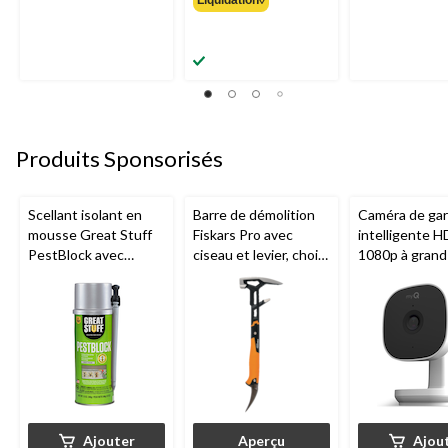
à
partir
de
25,99 $
Produits Sponsorisés
Scellant isolant en
Barre de démolition
Caméra de ga
mousse Great Stuff
Fiskars Pro avec
intelligente H
PestBlock avec
ciseau et levier, choix
1080p à grand
distributeur
de tailles
Chamberlain, v
intelligent, usage
nocturne, rés
intérieur/extérieur, 12
aux intempéri
oz
Ajouter
Aperçu
Ajou