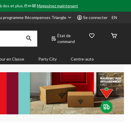
 à dos et plus.📒✏️🎒
Magasinez maintenant
u programme Récompenses Triangle
Se connecter
EN
État de
command
our en Classe
Party City
Centre-auto