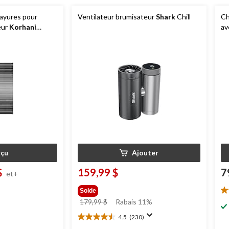
rayures pour
Ventilateur brumisateur
Shark
Chill
Ch
ieur
Korhani
av
 choix de
E6
çu
Ajouter
$
159,99 $
7
et+
Solde
4.
x
prix
179,99 $
Rabais 11%
ét
it
était
su
4.5
(230)
4.5
179,99 $
5.