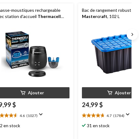
asse-moustiques rechargeable
Bac de rangement robuste
ec station d'accueil
Thermacell
Mastercraft
, 102 L
5, charbon
Ajouter
Ajouter
9,99 $
24,99 $
4.6
(1027)
4.7
(1784)
6
4.7
oile(s)
étoile(s)
2 en stock
31 en stock
r
sur
5.