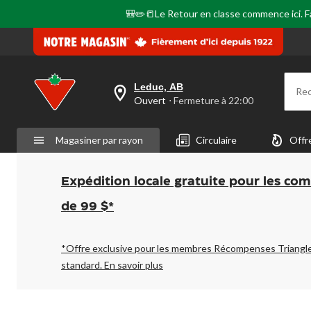
même
🎒✏️📒Le Retour en classe commence ici. Fai
page.
Leduc, AB
Re
votre
Ouvert
⋅ Fermeture à 22:00
magasin
préféré
est
Magasiner par rayon
Circulaire
Offr
Leduc,
AB,
courament
Ouvert,
Expédition locale gratuite pour les co
Fermeture
à
de 99 $*
à
22:00
cliquer
pour
*Offre exclusive pour les membres Récompenses Triangl
changer
standard.
En savoir plus