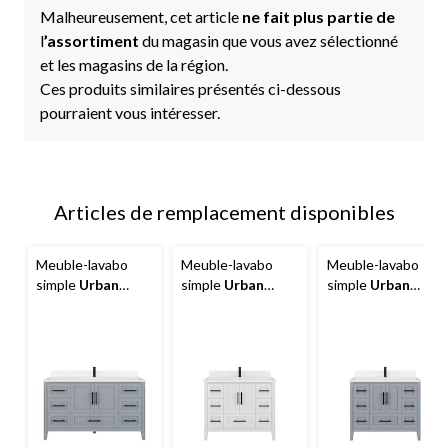
Malheureusement, cet article
ne fait plus partie de
l
’assortiment
du magasin que vous avez sélectionné
et les magasins de la région.
Ces produits similaires présentés ci-dessous
pourraient vous intéresser.
Articles de remplacement disponibles
Meuble-lavabo
Meuble-lavabo
Meuble-lavabo
simple
Urban
simple
Urban
simple
Urban
Bathe
Houston,
Bathe
Houston,
Bathe
Houston,
multiprise et
multiprise et
multiprise et
range-tiroir, gris
range-tiroir, blanc,
range-tiroir, gris
Oxford, 60 po
42 po
Oxford, 42 po