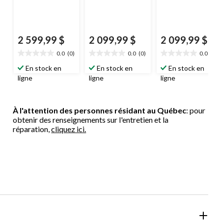
2 599,99 $
2 099,99 $
2 099,99 $
0.0
(0)
0.0
(0)
0.0
(0)
0.0
0.0
0.0
étoile(s)
étoile(s)
étoile(s)
En stock en
En stock en
En stock en
sur
sur
sur
ligne
ligne
ligne
5.
5.
5.
À l'attention des personnes résidant au Québec
: pour
obtenir des renseignements sur l'entretien et la
réparation,
cliquez ici.