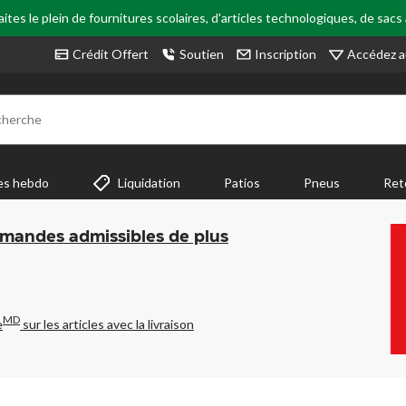
tes le plein de fournitures scolaires, d'articles technologiques, de sacs
Accédez a
Crédit Offert
Soutien
Inscription
cherche
es hebdo
Liquidation
Patios
Pneus
Ret
mmandes admissibles de plus
MD
e
sur les articles avec la livraison