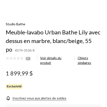
Studio Bathe
Meuble-lavabo Urban Bathe Lily avec
dessus en marbre, blanc/beige, 55
po
#274-0106-8
(0)
Voir détails du
Objets
Aucune
produit
similaires
cote
pour
ce
1 899,99 $
produit.
Lien
vers
la
Exclusivité
même
page.
Inscrivez-vous aux alertes de soldes