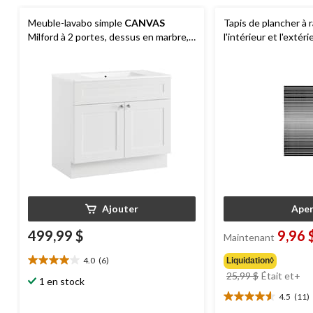
Meuble-lavabo simple
CANVAS
Tapis de plancher à 
Milford à 2 portes, dessus en marbre,
l'intérieur et l'extér
36 po, blanc
Studio
Loopscraper,
couleurs, 2 x 3 pi
Ajouter
Aper
499,99 $
9,96 
Maintenant
4.0
(6)
Liquidation◊
4.0
pri
25,99 $
Était
et+
étoile(s)
1 en stock
éta
sur
4.5
(11)
4.5
à
5.