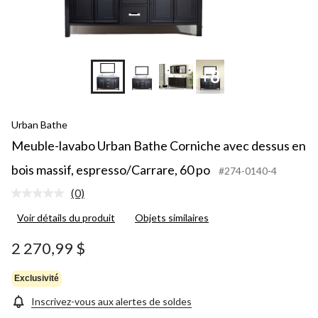
+8
Urban Bathe
Meuble-lavabo Urban Bathe Corniche avec dessus en
bois massif, espresso/Carrare, 60 po
#274-0140-4
(0)
Aucune
cote
Voir détails du produit
Objets similaires
pour
ce
produit.
2 270,99 $
Lien
vers
la
Exclusivité
même
page.
Inscrivez-vous aux alertes de soldes