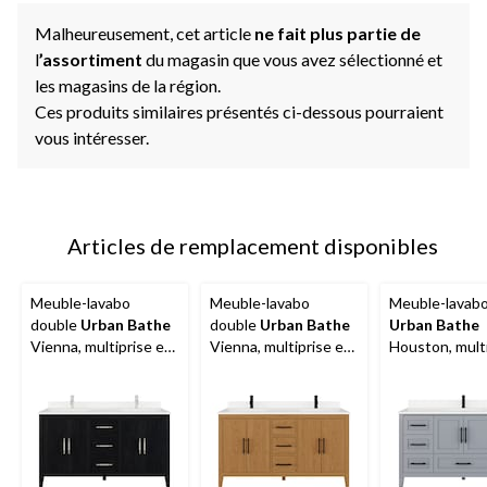
Malheureusement, cet article
ne fait plus partie de
l
’assortiment
du magasin que vous avez sélectionné et
les magasins de la région.
Ces produits similaires présentés ci-dessous pourraient
vous intéresser.
Articles de remplacement disponibles
Meuble-lavabo
Meuble-lavabo
Meuble-lavabo
double
Urban Bathe
double
Urban Bathe
Urban Bathe
Vienna, multiprise et
Vienna, multiprise et
Houston, mult
range-tiroir, espresso,
range-tiroir, chêne
et range-tiroir,
60 po
blanc, 60 po
Oxford, 60 po