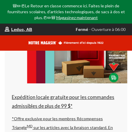
🎒✏️📒Le Retour en classe commence ici. Faites le plein de
fournitures scolaires, d'articles technologiques, de sacs à dos et
plus.📒✏️🎒
Magasinez maintenant
votre
Fermé
⋅ Ouverture à 06:00
Leduc, AB
magasin
préféré
est
Leduc,
AB,
courament
Fermé,
Ouverture
à
à
06:00
cliquer
pour
changer
Expédition locale gratuite pour les commandes
admissibles de plus de 99 $*
*Offre exclusive pour les membres Récompenses
MD
Triangle
sur les articles avec la livraison standard.
En