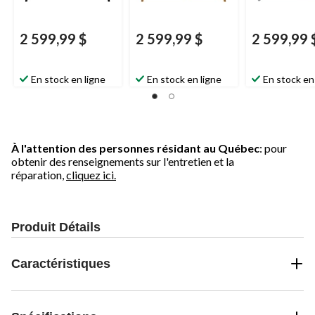
2 599,99 $
2 599,99 $
2 599,99 
En stock en ligne
En stock en ligne
En stock en
À l'attention des personnes résidant au Québec
: pour
obtenir des renseignements sur l'entretien et la
réparation,
cliquez ici.
Produit Détails
Caractéristiques