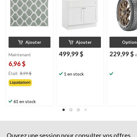
Ajouter
Ajouter
Option
499,99 $
229,99 $
Maintenant
6,96 $
prix
Était
8,99 $
1 en stock
était
Liquidation◊
8,99 $
61 en stock
Ouvrez une session pour consulter vos offres