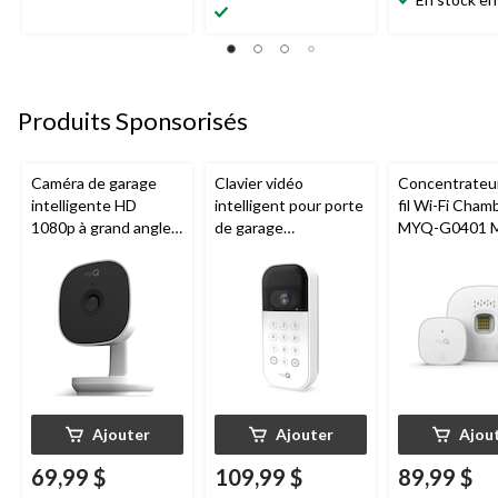
25,99 $
Produits Sponsorisés
Caméra de garage
Clavier vidéo
Concentrateu
intelligente HD
intelligent pour porte
fil Wi-Fi Cham
1080p à grand angle
de garage
MYQ-G0401 
Chamberlain, vision
Chamberlain, vision
pour porte de
nocturne, résistante
nocturne, résistant
aux intempéries
aux intempéries,
blanc
Ajouter
Ajouter
Ajou
69,99 $
109,99 $
89,99 $