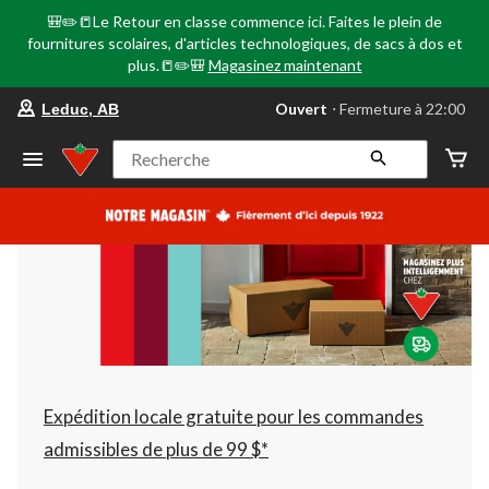
🎒✏️📒Le Retour en classe commence ici. Faites le plein de
fournitures scolaires, d'articles technologiques, de sacs à dos et
plus.📒✏️🎒
Magasinez maintenant
votre
Ouvert
⋅ Fermeture à 22:00
Leduc, AB
magasin
préféré
est
Recherche
Leduc,
AB,
courament
Ouvert,
Fermeture
à
à
22:00
cliquer
pour
changer
Expédition locale gratuite pour les commandes
admissibles de plus de 99 $*