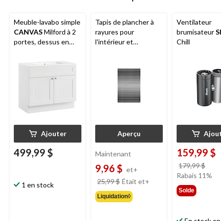
Meuble-lavabo simple
Tapis de plancher à
Ventilateur
CANVAS
Milford à 2
rayures pour
brumisateur
S
portes, dessus en
l'intérieur et
Chill
marbre, 36 po, blanc
l'extérieur
Korhani
Studio
Loopscraper,
choix de couleurs, 2 x
3 pi
Ajouter
Aperçu
Ajou
499,99 $
159,99 $
Maintenant
prix
179,99 $
9,96 $
et+
étai
Rabais 11%
prix
25,99 $
Était
et+
1 en stock
179,
était
Solde
Liquidation◊
à
partir
de
En stock en