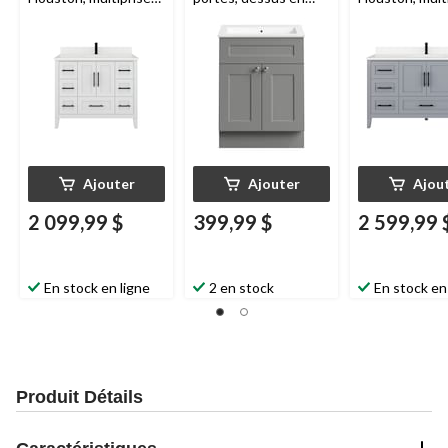
et range-tiroir, blanc,
marbre, 24 po, gris
et range-tiroir,
42 po
Oxford, 60 po
Ajouter
Ajouter
Ajou
2 099,99 $
399,99 $
2 599,99 
En stock en ligne
2 en stock
En stock en
Produit Détails