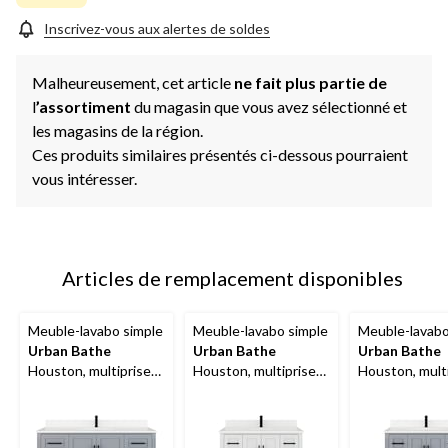
Inscrivez-vous aux alertes de soldes
Malheureusement, cet article
ne fait plus partie de
l
’assortiment
du magasin que vous avez sélectionné et
les magasins de la région.
Ces produits similaires présentés ci-dessous pourraient
vous intéresser.
Articles de remplacement disponibles
Meuble-lavabo simple
Meuble-lavabo simple
Meuble-lavabo
Urban Bathe
Urban Bathe
Urban Bathe
Houston, multiprise
Houston, multiprise
Houston, mult
et range-tiroir, gris
et range-tiroir, blanc,
et range-tiroir,
Oxford, 60 po
42 po
Oxford, 42 po