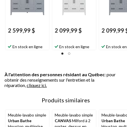
2 599,99 $
2 099,99 $
2 099,99 
En stock en ligne
En stock en ligne
En stock en
À l'attention des personnes résidant au Québec
: pour
obtenir des renseignements sur l'entretien et la
réparation,
cliquez ici.
Produits similaires
Meuble-lavabo simple
Meuble-lavabo simple
Meuble-lavabo
Urban Bathe
CANVAS
Milford à 2
Urban Bathe
Houston, multiprise
portes, dessus en
Houston, mult