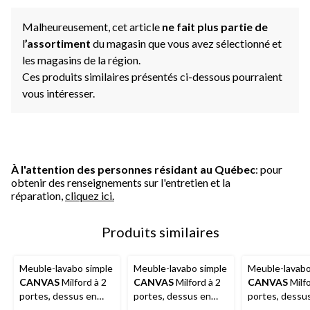
Malheureusement, cet article
ne fait plus partie de
l
’assortiment
du magasin que vous avez sélectionné et
les magasins de la région.
Ces produits similaires présentés ci-dessous pourraient
vous intéresser.
À l'attention des personnes résidant au Québec
: pour
obtenir des renseignements sur l'entretien et la
réparation,
cliquez ici.
Produits similaires
Meuble-lavabo simple
Meuble-lavabo simple
Meuble-lavabo
CANVAS
Milford à 2
CANVAS
Milford à 2
CANVAS
Milfo
portes, dessus en
portes, dessus en
portes, dessu
marbre, 36 po, blanc
marbre, 36 po, gris
marbre, 24 po, 