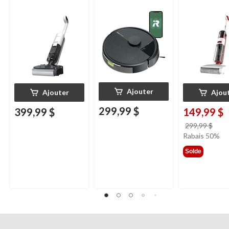
HammerHead
Ajouter
Ajouter
Ajou
299,99 $
399,99 $
149,99 $
prix
299,99 $
étai
Rabais 50%
299,
Solde