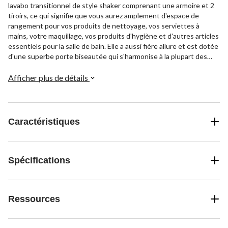
lavabo transitionnel de style shaker comprenant une armoire et 2
tiroirs, ce qui signifie que vous aurez amplement d'espace de
rangement pour vos produits de nettoyage, vos serviettes à
mains, votre maquillage, vos produits d'hygiène et d'autres articles
essentiels pour la salle de bain. Elle a aussi fière allure et est dotée
d'une superbe porte biseautée qui s'harmonise à la plupart des
décors de salle de bain et qui a fière allure dans pratiquement tous
les espaces. 2 ensembles de quincaillerie de haute qualité, chrome
Afficher plus de détails
et noir mat, sont inclus, ce qui vous donne plus de variété. Meuble-
lavabo pour salle de bain à évier simple doté d'une section
supérieure en marbre homologuée CSA et prépercée pour tous les
robinets à un trou conventionnels, vous n'avez donc pas à percer
Caractéristiques
les trous vous-même. Processus d'installation facile : le meuble-
lavabo est prêt à être assemblé, vous n'avez donc pas à vous
soucier de la construction du meuble-lavabo à partir de zéro.
Superbe article essentiel pour la maison blanc mesurant 91,4 cm
Spécifications
(36 po) de large, vous offrant amplement d'espace et de
profondeur d'évier pour vous laver les mains. Meuble-lavabo
robuste avec tiroir pesant 75 kg (165,3 lb).
Ressources