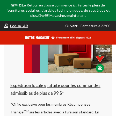
🎒✏️📒Le Retour en classe commence ici. Faites le plein de
fournitures scolaires, d'articles technologiques, de sacs à dos et
plus.📒✏️🎒
Magasinez maintenant
votre
Ouvert
⋅ Fermeture à 22:00
Leduc, AB
magasin
préféré
est
Leduc,
AB,
courament
Ouvert,
Fermeture
à
à
22:00
cliquer
pour
changer
Expédition locale gratuite pour les commandes
admissibles de plus de 99 $*
*Offre exclusive pour les membres Récompenses
MD
Triangle
sur les articles avec la livraison standard.
En