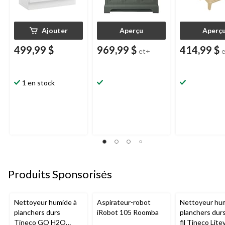
Ajouter
Aperçu
Aperç
499,99 $
969,99 $
414,99 $
et+
1 en stock
Produits Sponsorisés
Nettoyeur humide à
Aspirateur-robot
Nettoyeur hu
planchers durs
iRobot 105 Roomba
planchers dur
Tineco GO H2O
fil Tineco Lite