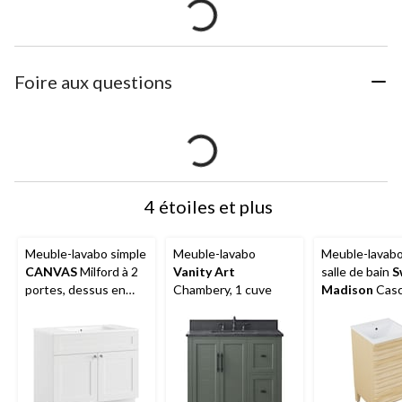
Foire aux questions
4 étoiles et plus
Meuble-lavabo simple
Meuble-lavabo
Meuble-lavab
CANVAS
Milford à 2
Vanity Art
salle de bain
S
portes, dessus en
Chambery, 1 cuve
Madison
Cas
marbre, 36 po, blanc