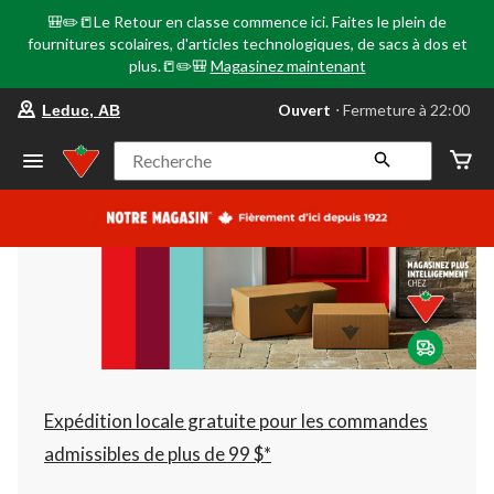
🎒✏️📒Le Retour en classe commence ici. Faites le plein de
fournitures scolaires, d'articles technologiques, de sacs à dos et
plus.📒✏️🎒
Magasinez maintenant
votre
Ouvert
⋅ Fermeture à 22:00
Leduc, AB
magasin
préféré
est
Recherche
Leduc,
AB,
courament
Ouvert,
Fermeture
à
à
22:00
cliquer
pour
changer
Expédition locale gratuite pour les commandes
admissibles de plus de 99 $*