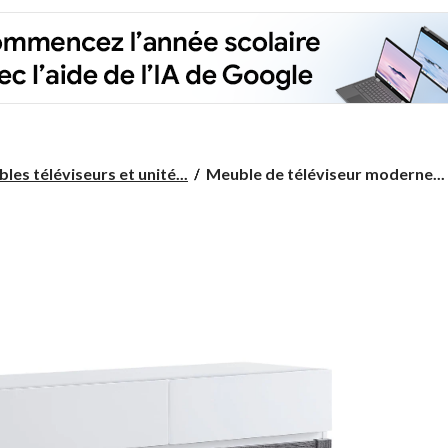
Meuble
les téléviseurs et unité...
Meuble de téléviseur moderne...
de
téléviseur
moderne
avec
rangement
Brassex,
60 po