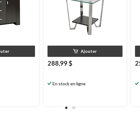
outer
Ajouter
288,99 $
2
En stock en ligne