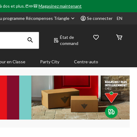
 à dos et plus.📒✏️🎒
Magasinez maintenant
u programme Récompenses Triangle
Se connecter
EN
État de
command
our en Classe
Party City
Centre-auto