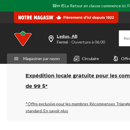
🎒✏️📒Le Retour en classe commence ici. Fai
Leduc, AB
Re
votre
Fermé
⋅ Ouverture à 06:00
magasin
préféré
est
Magasiner par rayon
Circulaire
Offr
Leduc,
AB,
courament
Fermé,
Expédition locale gratuite pour les co
Ouverture
à
de 99 $*
à
06:00
cliquer
pour
*Offre exclusive pour les membres Récompenses Triangl
changer
standard.
En savoir plus