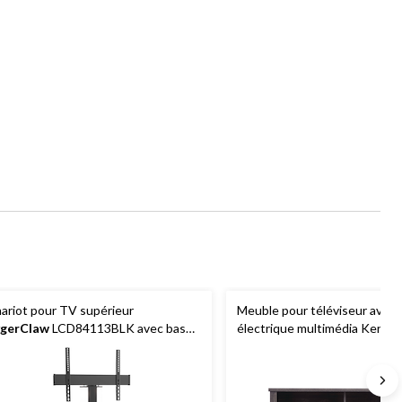
ariot pour TV supérieur
Meuble pour téléviseur avec 
gerClaw
LCD84113BLK avec base
électrique multimédia Kerry, 4
 tablette en verre lustré, 32 à 55 po
500 W, brun