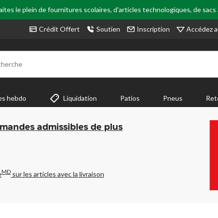
tes le plein de fournitures scolaires, d'articles technologiques, de sacs
Accédez a
Crédit Offert
Soutien
Inscription
cherche
es hebdo
Liquidation
Patios
Pneus
Ret
mmandes admissibles de plus
MD
e
sur les articles avec la livraison