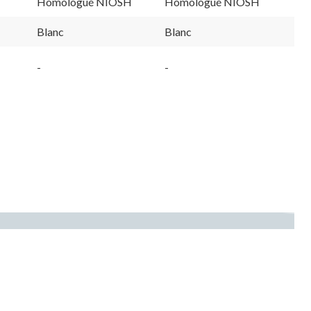
Homologué NIOSH
Homologué NIOSH
Blanc
Blanc
-
-