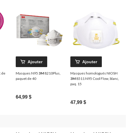
Ajouter
Ajouter
t de
Masques N95
3M
8210Plus,
Masques homologués NIOSH
paquet de 40
3M
8511 N95 Cool Flow, blanc,
paq. 15
64,99 $
47,99 $