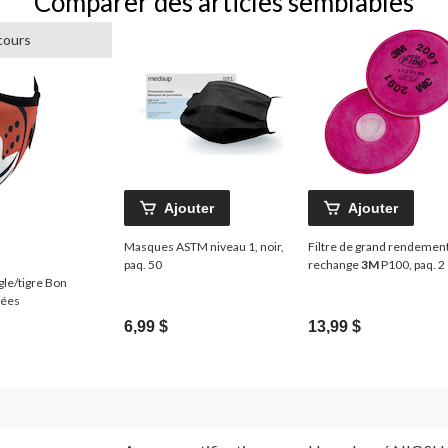
Comparer des articles semblables
cours
Ajouter
Ajouter
Masques ASTM niveau 1, noir,
Filtre de grand rendemen
paq. 50
rechange
3M
P100, paq. 2
gle/tigre Bon
riées
6,99 $
13,99 $