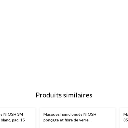
Produits similaires
és NIOSH
3M
Masques homologués NIOSH
Ma
blanc, paq. 15
ponçage et fibre de verre
85
performance N95
3M
8210, blanc, paq.