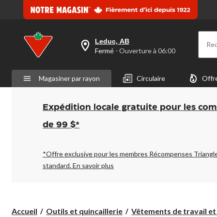
Leduc, AB
Re
votre
Fermé
⋅ Ouverture à 06:00
magasin
préféré
est
Magasiner par rayon
Circulaire
Offr
Leduc,
AB,
courament
Fermé,
Expédition locale gratuite pour les co
Ouverture
à
de 99 $*
à
06:00
cliquer
pour
*Offre exclusive pour les membres Récompenses Triangl
changer
standard.
En savoir plus
Accueil
Outils et quincaillerie
Vêtements de travail et a