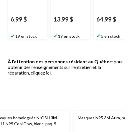
6,99 $
13,99 $
64,99 $
19 en stock
19 en stock
5 en stock
À l'attention des personnes résidant au Québec
: pour
obtenir des renseignements sur l'entretien et la
réparation,
cliquez ici.
sques homologués NIOSH
3M
Masques N95
3M
Aura, paque
11 N95 Cool Flow, blanc, paq. 5