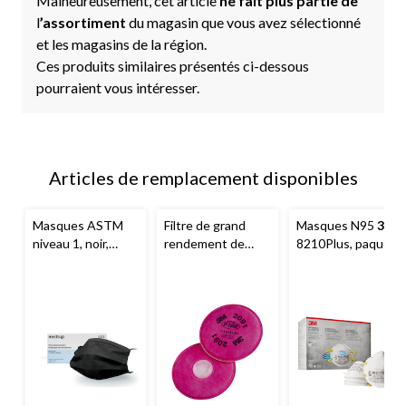
Malheureusement, cet article
ne fait plus partie de
l
’assortiment
du magasin que vous avez sélectionné
et les magasins de la région.
Ces produits similaires présentés ci-dessous
pourraient vous intéresser.
Articles de remplacement disponibles
Masques ASTM
Filtre de grand
Masques N95
3M
niveau 1, noir,
rendement de
8210Plus, paquet
paq. 50
rechange
3M
de 40
P100, paq. 2