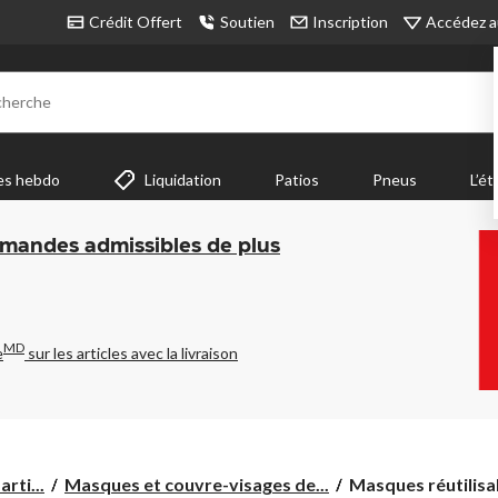
Accédez a
Crédit Offert
Soutien
Inscription
cherche
es hebdo
Liquidation
Patios
Pneus
L’ét
mmandes admissibles de plus
MD
e
sur les articles avec la livraison
Masques
rti...
Masques et couvre-visages de...
Masques réutilisab