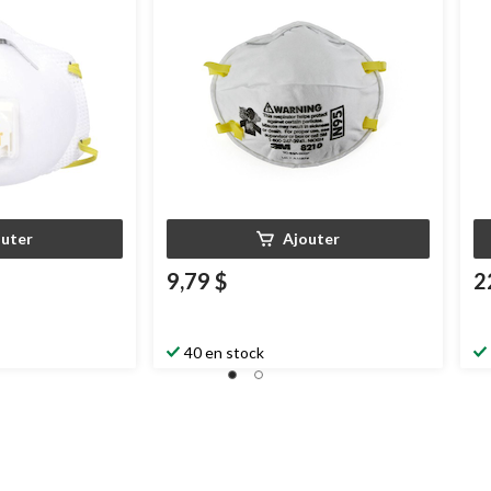
2
outer
Ajouter
9,79 $
2
40 en stock