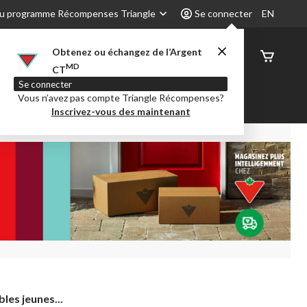
u programme Récompenses Triangle
Se connecter
EN
Obtenez ou échangez de l’Argent
État de
MD
CT
command
Se connecter
Vous n’avez pas compte Triangle Récompenses?
é
Party City
Centre-auto
Inscrivez-vous des maintenant
les jeunes...