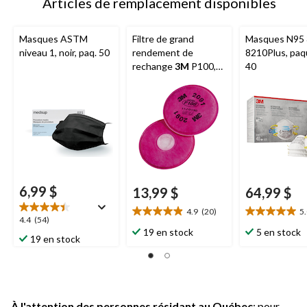
Articles de remplacement disponibles
Masques ASTM
Filtre de grand
Masques N95
niveau 1, noir, paq. 50
rendement de
8210Plus, paq
rechange
3M
P100,
40
paq. 2
6,99 $
13,99 $
64,99 $
4.9
(20)
5
4.9
5.0
4.4
4.4
(54)
étoile(s)
étoile(s)
19 en stock
5 en stock
étoile(s)
19 en stock
sur
sur
sur
5.
5.
5.
20
5
54
évaluations
évaluations
évaluations
À l'attention des personnes résidant au Québec
: pour