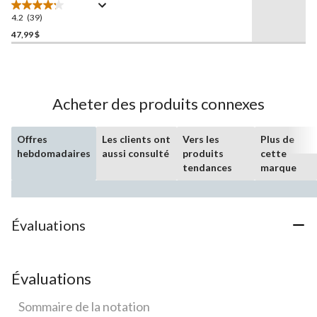
Flow, blanc, paq. 15
4.2
(39)
4.2
étoile(s)
47,99 $
sur
5.
39
évaluations
Acheter des produits connexes
Offres
Les clients ont
Vers les
Plus de
hebdomadaires
aussi consulté
produits
cette
tendances
marque
Évaluations
Évaluations
Sommaire de la notation