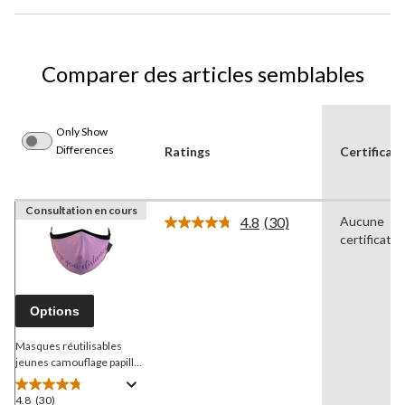
Comparer des articles semblables
Only Show
Differences
Ratings
Certificat
Consultation en cours
4.8
(30)
Aucune
Lire
certificatio
les
30
commentaires.
Lien
vers
Options
la
même
page.
Masques réutilisables
jeunes camouflage papillon
Bon départ, anglais, paq. 2,
tailles variées
4.8
(30)
4.8