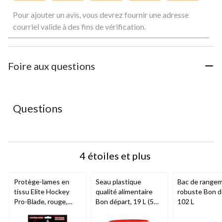
Sélectionnez
Sélectionnez
Sélectionnez
Sélectionnez
Sélectionnez
Pour ajouter un avis, vous devrez fournir une adresse
pour
pour
pour
pour
pour
évaluer
évaluer
évaluer
évaluer
évaluer
courriel valide à des fins de vérification.
l'article
l'article
l'article
l'article
l'article
à
à
à
à
à
1
2
3
4
5
étoile.
étoiles.
étoiles.
étoiles.
étoiles.
Foire aux questions
Cette
Cette
Cette
Cette
Cette
action
action
action
action
action
ouvrira
ouvrira
ouvrira
ouvrira
ouvrira
le
le
le
le
le
Questions
formulaire
formulaire
formulaire
formulaire
formulaire
de
de
de
de
de
soumission.
soumission.
soumission.
soumission.
soumission.
4 étoiles et plus
Protège-lames en
Seau plastique
Bac de range
tissu Elite Hockey
qualité alimentaire
robuste Bon d
Pro-Blade, rouge,
Bon départ, 19 L (5
102 L
choix de tailles
gal)