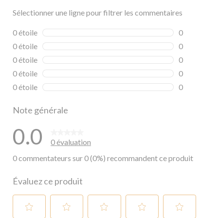
Sélectionner une ligne pour filtrer les commentaires
0 étoile
étoiles
0
0 commentai
0 étoile
étoiles
0
0 commentai
0 étoile
étoiles
0
0 commentai
0 étoile
étoiles
0
0 commentai
0 étoile
étoiles
0
0 commentai
Note générale
0.0
0 évaluation
0 commentateurs sur 0 (0%) recommandent ce produit
Évaluez ce produit