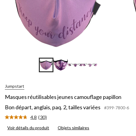
+1
Jumpstart
Masques réutilisables jeunes camouflage papillon
Bon départ, anglais, paq. 2, tailles variées
#399-7800-6
4.8
(30)
Lire
les
Voir détails du produit
Objets similaires
30
commentaires.