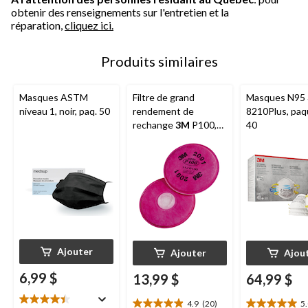
obtenir des renseignements sur l'entretien et la
réparation,
cliquez ici.
Produits similaires
Masques ASTM
Filtre de grand
Masques N95
niveau 1, noir, paq. 50
rendement de
8210Plus, paq
rechange
3M
P100,
40
paq. 2
Ajouter
Ajouter
Ajou
6,99 $
13,99 $
64,99 $
4.9
(20)
5