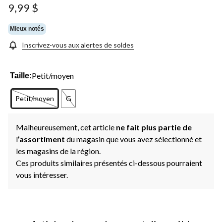
Lien
9,99 $
vers
la
même
Mieux notés
page.
Inscrivez-vous aux alertes de soldes
Petit/moyen
Taille:
Petit/moyen
G
Malheureusement, cet article
ne fait plus partie de
l
’assortiment
du magasin que vous avez sélectionné et
les magasins de la région.
Ces produits similaires présentés ci-dessous pourraient
vous intéresser.