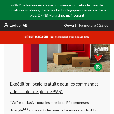
🎒✏️📒Le Retour en classe commence ici. Faites le plein de
fournitures scolaires, d'articles technologiques, de sacs à dos et
plus.📒✏️🎒
Magasinez maintenant
votre
Ouvert
⋅ Fermeture à 22:00
Leduc, AB
magasin
préféré
est
Leduc,
AB,
courament
Ouvert,
Fermeture
à
à
22:00
cliquer
pour
changer
Expédition locale gratuite pour les commandes
admissibles de plus de 99 $*
*Offre exclusive pour les membres Récompenses
MD
Triangle
sur les articles avec la livraison standard.
En