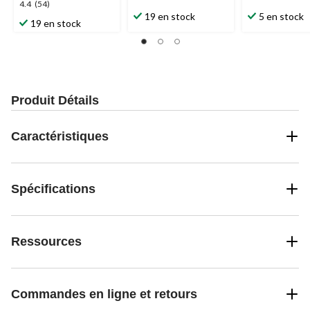
4.9
5.0
4.4
4.4
(54)
étoile(s)
étoile(s)
19 en stock
5 en stock
étoile(s)
19 en stock
sur
sur
sur
5.
5.
5.
20
5
54
évaluations
évaluations
évaluations
Produit Détails
Caractéristiques
Spécifications
Ressources
Commandes en ligne et retours