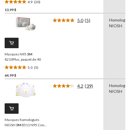
4.9
(20)
4.9
13,99 $
étoile(s)
sur
5.0
(5)
Homologué
5.
Lire
NIOSH
les
20
5
évaluations
commentaires.
Lien
vers
la
Masques N95
3M
même
page.
8210Plus, paquet de 40
5.0
(5)
5.0
64,99 $
étoile(s)
sur
4.2
(39)
Homologué
5.
Lire
NIOSH
les
5
39
évaluations
commentaires.
Lien
vers
la
Masques homologués
même
page.
NIOSH
3M
8511 N95 Cool