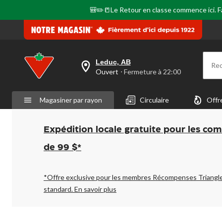
🎒✏️📒Le Retour en classe commence ici. Fai
Leduc, AB
Re
votre
Ouvert
⋅ Fermeture à 22:00
magasin
préféré
est
Magasiner par rayon
Circulaire
Offr
Leduc,
AB,
courament
Ouvert,
Expédition locale gratuite pour les co
Fermeture
à
de 99 $*
à
22:00
cliquer
pour
*Offre exclusive pour les membres Récompenses Triangl
changer
standard.
En savoir plus