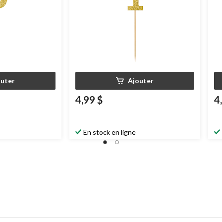
outer
Ajouter
4,99 $
4
En stock en ligne