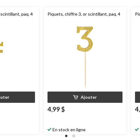
scintillant, paq. 4
Piquets, chiffre 3, or scintillant, paq. 4
Pi
outer
Ajouter
4,99 $
4
En stock en ligne