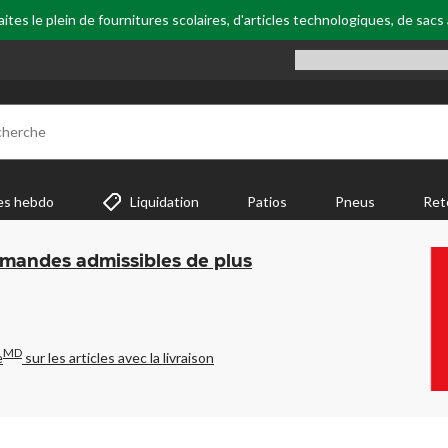
tes le plein de fournitures scolaires, d'articles technologiques, de sacs
cherche
es hebdo
Liquidation
Patios
Pneus
Ret
mmandes admissibles de plus
MD
e
sur les articles avec la livraison