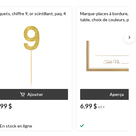
quets, chiffre 9, or scintillant, paq. 4
Marque-places à bordure, no
table, choix de couleurs, paq.
mariages et anniversaires
Ajouter
Aperçu
,99 $
6,99 $
et+
En stock en ligne