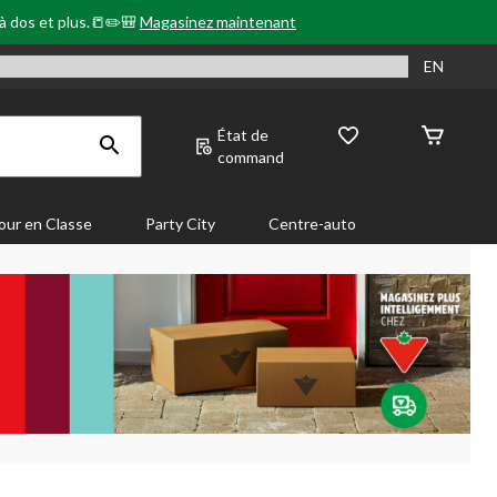
 à dos et plus.📒✏️🎒
Magasinez maintenant
EN
État de
command
our en Classe
Party City
Centre-auto