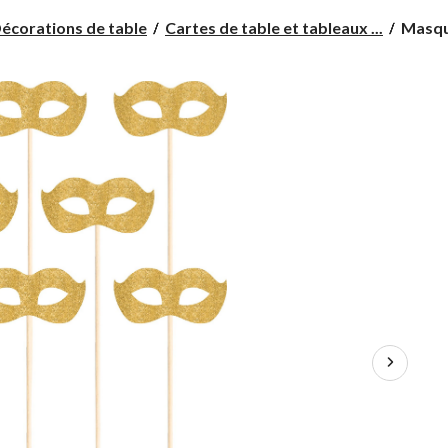
Masqu
écorations de table
Cartes de table et tableaux ...
Masque
de
bal
masqu
sur
piquets
or
scintill
paq.
2