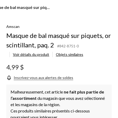
e
 de bal masqué sur piq...
é
Amscan
,
Masque de bal masqué sur piquets, or
ant,
scintillant, paq. 2
#842-8751-0
Voir détails du produit
Objets similaires
4,99 $
Inscrivez-vous aux alertes de soldes
Malheureusement, cet article
ne fait plus partie de
l
’assortiment
du magasin que vous avez sélectionné
et les magasins de la région.
Ces produits similaires présentés ci-dessous
pourraient vous intéresser.