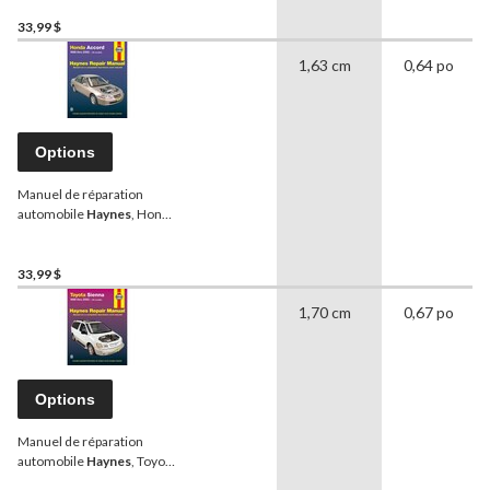
Dakota 1987 à 1996, 30020
33,99 $
1,63 cm
0,64 po
Options
Manuel de réparation
automobile
Haynes
, Honda
Accord 1998 à 2002,
42014
33,99 $
1,70 cm
0,67 po
Options
Manuel de réparation
automobile
Haynes
, Toyota
Sienna 1998 à 2002, 92090