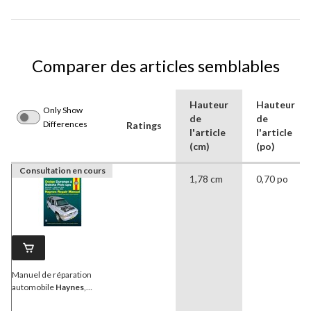
Comparer des articles semblables
Hauteur
Hauteur
Only Show
de
de
Differences
Ratings
l'article
l'article
(cm)
(po)
Consultation en cours
1,78 cm
0,70 po
Manuel de réparation
automobile
Haynes
,
camionnettes Dodge