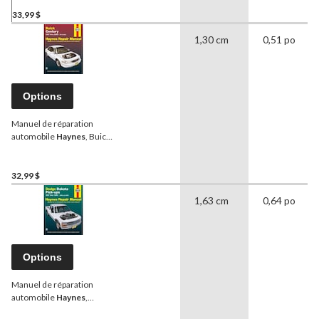
Durango 1998 à 1999 et
Dakota 1997 à 1999, 30021
33,99 $
1,30 cm
0,51 po
Options
Manuel de réparation
automobile
Haynes
, Buick
Century 1997 à 2005,
19010
32,99 $
1,63 cm
0,64 po
Options
Manuel de réparation
automobile
Haynes
,
camionnettes Dodge