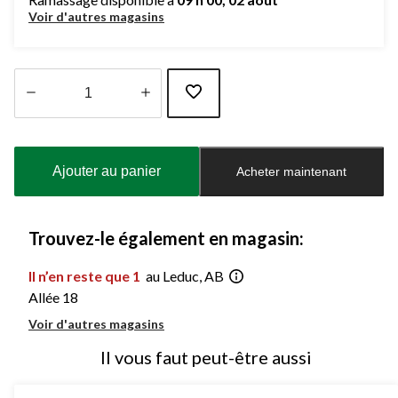
Voir d'autres magasins
Quantité
mise
à
Ajouter au panier
Acheter maintenant
jour
à
1
Trouvez-le également en magasin:
Il n’en reste que 1
au Leduc, AB
Allée 18
Voir d'autres magasins
Il vous faut peut-être aussi