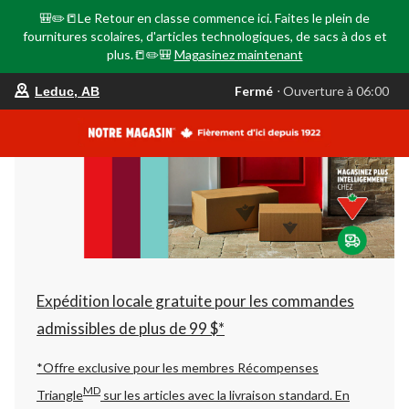
🎒✏️📒Le Retour en classe commence ici. Faites le plein de
fournitures scolaires, d'articles technologiques, de sacs à dos et
plus.📒✏️🎒
Magasinez maintenant
votre
Fermé
⋅ Ouverture à 06:00
Leduc, AB
magasin
préféré
est
Leduc,
AB,
courament
Fermé,
Ouverture
à
à
06:00
cliquer
pour
changer
Expédition locale gratuite pour les commandes
admissibles de plus de 99 $*
*Offre exclusive pour les membres Récompenses
MD
Triangle
sur les articles avec la livraison standard.
En