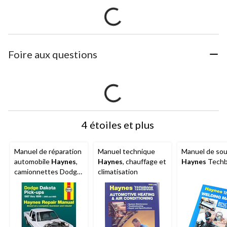
Foire aux questions
4 étoiles et plus
Manuel de réparation
Manuel technique
Manuel de so
automobile
Haynes
,
Haynes
, chauffage et
Haynes
Tech
camionnettes Dodge
climatisation
Dakota 1987 à 1996,
30020