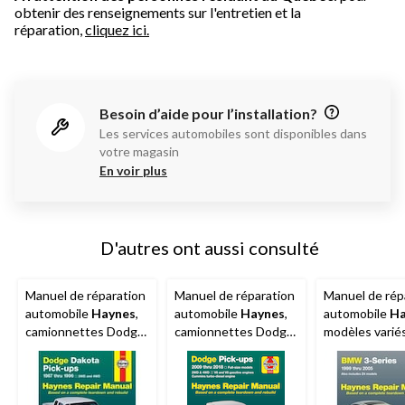
obtenir des renseignements sur l'entretien et la
réparation,
cliquez ici.
Besoin d’aide pour l’installation?
Les services automobiles sont disponibles dans
votre magasin
En voir plus
D'autres ont aussi consulté
Manuel de réparation
Manuel de réparation
Manuel de rép
automobile
Haynes
,
automobile
Haynes
,
automobile
Ha
camionnettes Dodge
camionnettes Dodge
modèles varié
Dakota 1987 à 1996,
2009 à 2018, 30043
30020