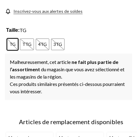
la
même
page.
Inscrivez-vous aux alertes de soldes
TG
Taille:
TG
TTG
4TG
3TG
Malheureusement, cet article
ne fait plus partie de
l
’assortiment
du magasin que vous avez sélectionné et
les magasins de la région.
Ces produits similaires présentés ci-dessous pourraient
vous intéresser.
Articles de remplacement disponibles