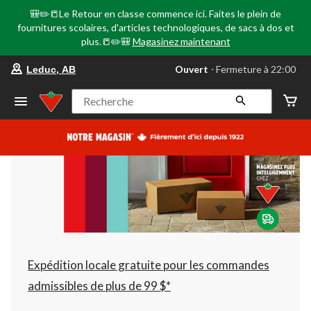
🎒✏️📒Le Retour en classe commence ici. Faites le plein de
fournitures scolaires, d'articles technologiques, de sacs à dos et
plus.📒✏️🎒
Magasinez maintenant
votre
Ouvert
⋅ Fermeture à 22:00
Leduc, AB
magasin
préféré
est
Recherche
Leduc,
AB,
courament
Ouvert,
Fermeture
à
à
22:00
cliquer
pour
changer
Expédition locale gratuite pour les commandes
admissibles de plus de 99 $*