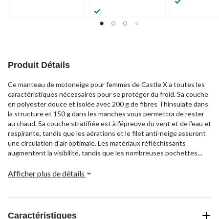
0.0
sur
sur
étoile(s)
5.
5.
sur
67
5.
évaluations
Produit Détails
Ce manteau de motoneige pour femmes de Castle X a toutes les
caractéristiques nécessaires pour se protéger du froid. Sa couche
en polyester douce et isolée avec 200 g de fibres Thinsulate dans
la structure et 150 g dans les manches vous permettra de rester
au chaud. Sa couche stratifiée est à l'épreuve du vent et de l'eau et
respirante, tandis que les aérations et le filet anti-neige assurent
une circulation d'air optimale. Les matériaux réfléchissants
augmentent la visibilité, tandis que les nombreuses pochettes
permettent de ranger les articles essentiels. Les cache-mains
internes, le col en micromolleton et le capuchon, les poignets et
Afficher plus de détails
l'ourlet ajustables vous permettent de rester concentré sur votre
activité.
Caractéristiques