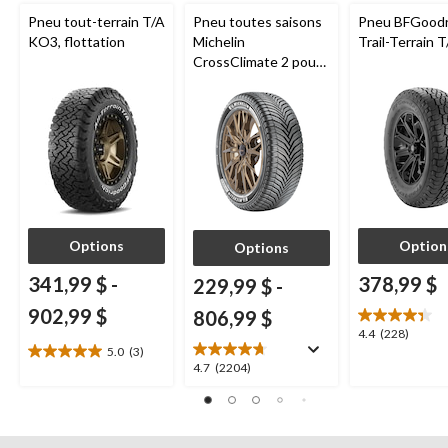
Pneu tout-terrain T/A
Pneu toutes saisons
Pneu BFGoodr
KO3, flottation
Michelin
Trail-Terrain 
CrossClimate 2 pour
véhicules de tourisme
et multisegments
Options
Option
Options
341,99 $
-
378,99 $
229,99 $
-
902,99 $
806,99 $
4.4
4.4
(228)
5.0
(3)
étoile(s)
5.0
4.7
4.7
(2204)
sur
étoile(s)
étoile(s)
5.
sur
sur
228
5.
5.
évaluations
3
2204