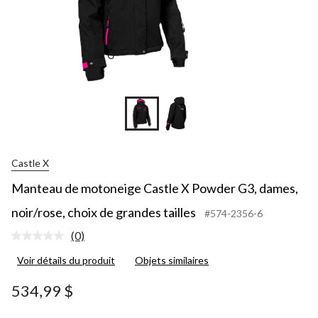
Castle X
Manteau de motoneige Castle X Powder G3, dames,
noir/rose, choix de grandes tailles
#574-2356-6
(0)
Aucune
cote
Voir détails du produit
Objets similaires
pour
ce
produit.
534,99 $
Lien
vers