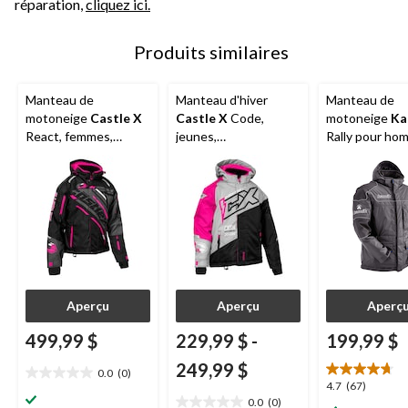
réparation,
cliquez ici.
Produits similaires
Manteau de
Manteau d'hiver
Manteau de
motoneige
Castle X
Castle X
Code,
motoneige
Ka
React, femmes,
jeunes,
Rally pour ho
noir/rose/anthracite,
argent/noir/rose,
noir, choix de t
choix de tailles
choix de tailles
Aperçu
Aperçu
Aperç
499,99 $
229,99 $
-
199,99 $
249,99 $
0.0
(0)
0.0
4.7
4.7
(67)
étoile(s)
0.0
(0)
étoile(s)