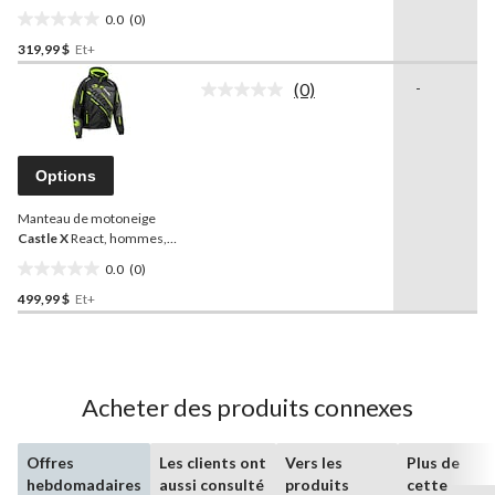
page.
capuchon
Castle X
Phase,
0.0
(0)
pour femmes, anthracite
0.0
et rose
319,99 $
Et+
étoile(s)
sur
(0)
-
5.
Aucune
cote
pour
ce
produit.
Options
Lien
vers
Manteau de motoneige
la
même
Castle X
React, hommes,
page.
haute
0.0
(0)
visibilité/noir/anthracite,
0.0
choix de tailles
499,99 $
Et+
étoile(s)
sur
5.
Acheter des produits connexes
Offres
Les clients ont
Vers les
Plus de
hebdomadaires
aussi consulté
produits
cette