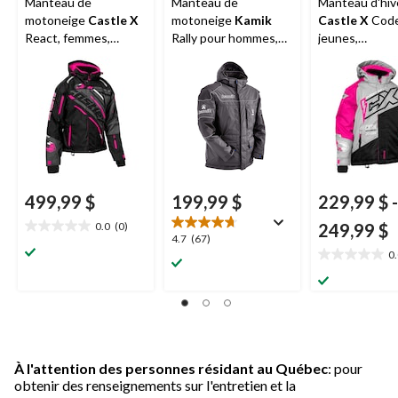
Manteau de
Manteau de
Manteau d'hiv
motoneige
Castle X
motoneige
Kamik
Castle X
Code
React, femmes,
Rally pour hommes,
jeunes,
noir/rose/anthracite,
noir, choix de tailles
argent/noir/ro
choix de tailles
choix de taille
499,99 $
199,99 $
229,99 $
-
0.0
(0)
249,99 $
0.0
4.7
4.7
(67)
étoile(s)
0
étoile(s)
0.0
sur
sur
étoile(s)
5.
5.
sur
67
5.
évaluations
À l'attention des personnes résidant au Québec
: pour
obtenir des renseignements sur l'entretien et la