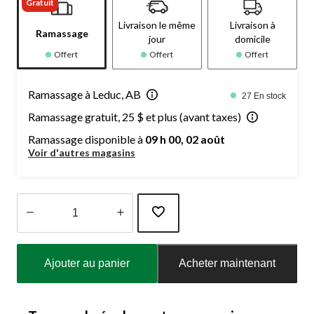
Gratuit
Livraison le même
Livraison à
Ramassage
jour
domicile
Offert
Offert
Offert
Ramassage à Leduc, AB
27 En stock
Ramassage gratuit, 25 $ et plus (avant taxes)
Ramassage disponible à
09 h 00, 02 août
Voir d'autres magasins
Quantité
mise
Ajouter au panier
Acheter maintenant
à
jour
à
1