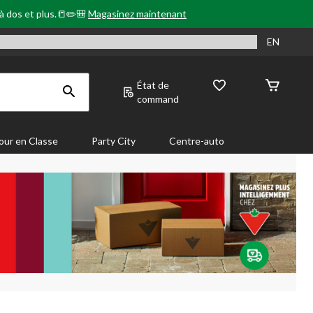
 à dos et plus.📒✏️🎒
Magasinez maintenant
EN
État de
command
our en Classe
Party City
Centre-auto