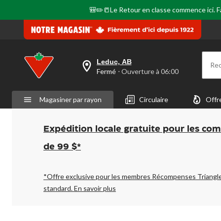
🎒✏️📒Le Retour en classe commence ici. Fai
Leduc, AB
Re
votre
Fermé
⋅ Ouverture à 06:00
magasin
préféré
est
Magasiner par rayon
Circulaire
Offr
Leduc,
AB,
courament
Fermé,
Expédition locale gratuite pour les co
Ouverture
à
de 99 $*
à
06:00
cliquer
pour
*Offre exclusive pour les membres Récompenses Triangl
changer
standard.
En savoir plus