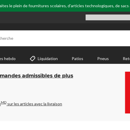
tes le plein de fournitures scolaires, d'articles technologiques, de sacs
cherche
es hebdo
Liquidation
Patios
Pneus
Ret
mmandes admissibles de plus
MD
e
sur les articles avec la livraison