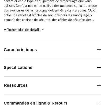
contrôler est le type d'équipement de remorquage que vous
utilisez. Ce n'est pas parce qu'il y a des menaces sur la route que
vos aventures de remorquage doivent être dangereuses. CURT
offre une variété d'articles de sécurité pour le remorquage, y
compris des chaînes de sécurité, des câbles de sécurité, des
crochets, des maillons et plus encore, pour vous assurer d'avoir
confiance en vous et de vous procurer de l'équipement fiable à
Afficher plus de détails
emporter en toute sécurité. Les maillons de liaison CURT sont
faits d'acier 1038 et peuvent être utilisés pour relier des chaînes,
des câbles, des cordes et plus encore. Ce crochet de liaison 9/0
est doté d'un fini en zinc durable pour résister à la rouille et à
Caractéristiques
l'usure. Les maillons de liaison ne doivent pas être utilisés pour les
applications de levage.
Spécifications
Ressources
Commandes en ligne & Retours