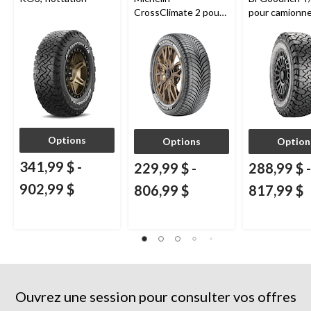
CrossClimate 2 pour
pour camionne
véhicules de tourisme
VUS
et multisegments
Options
Options
Option
341,99 $
-
229,99 $
-
288,99 $
-
902,99 $
806,99 $
817,99 $
Ouvrez une session pour consulter vos offres