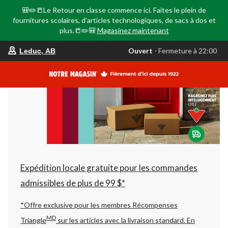
🎒✏️📒Le Retour en classe commence ici. Faites le plein de
fournitures scolaires, d'articles technologiques, de sacs à dos et
plus.📒✏️🎒
Magasinez maintenant
votre
Ouvert
⋅ Fermeture à 22:00
Leduc, AB
magasin
préféré
est
Leduc,
AB,
courament
Ouvert,
Fermeture
à
à
22:00
cliquer
pour
changer
Expédition locale gratuite pour les commandes
admissibles de plus de 99 $*
*Offre exclusive pour les membres Récompenses
MD
Triangle
sur les articles avec la livraison standard.
En