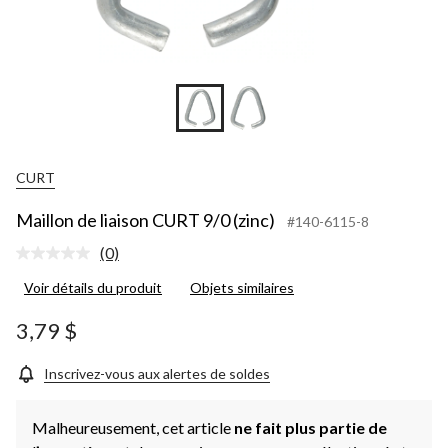
CURT
Maillon de liaison CURT 9/0 (zinc)
#140-6115-8
(0)
Aucune
cote
Voir détails du produit
Objets similaires
pour
ce
produit.
3,79 $
Lien
vers
la
Inscrivez-vous aux alertes de soldes
même
page.
Malheureusement, cet article
ne fait plus partie de