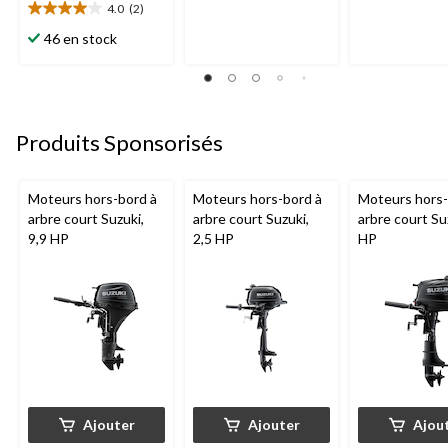
1
1
4.0
(2)
4.0
évaluation
évaluation
étoile(s)
46 en stock
sur
5.
2
évaluations
Produits Sponsorisés
Moteurs hors-bord à
Moteurs hors-bord à
Moteurs hors-
arbre court Suzuki,
arbre court Suzuki,
arbre court Su
9,9 HP
2,5 HP
HP
Ajouter
Ajouter
Ajou