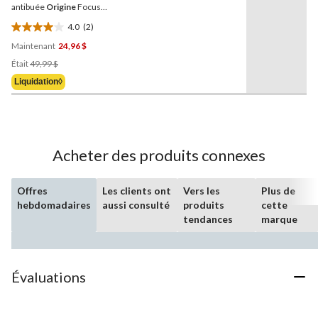
page.
antibuée
Origine
Focus
pour jeunes
4.0
(2)
4.0
Maintenant
24,96 $
étoile(s)
Prix
sur
Était
49,99 $
Était
5.
Liquidation◊
49,99 $
2
évaluations
Acheter des produits connexes
Offres
Les clients ont
Vers les
Plus de
hebdomadaires
aussi consulté
produits
cette
tendances
marque
Évaluations