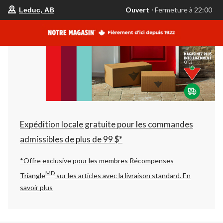
votre
Ouvert
⋅ Fermeture à 22:00
Leduc, AB
magasin
préféré
est
Leduc,
AB,
courament
Ouvert,
Fermeture
à
à
22:00
cliquer
pour
changer
Expédition locale gratuite pour les commandes
admissibles de plus de 99 $*
*Offre exclusive pour les membres Récompenses
MD
Triangle
sur les articles avec la livraison standard.
En
savoir plus