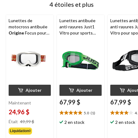
4 étoiles et plus
Lunettes de
Lunettes antibuée
Lunettes anti
motocross antibuée
anti-rayures Just1
anti-rayures J
Origine
Focus pour
Vitro pour sports
Vitro pour spo
jeunes
motorisés, vert
motorisés, noi
fluorescent
Ajouter
Ajouter
Ajou
67,99 $
67,99 $
Maintenant
24,96 $
5.0
(1)
4
5.0
4.0
prix
étoile(s)
étoile(s)
Était
49,99 $
2 en stock
2 en stock
était
sur
sur
Liquidation◊
49,99 $
5.
5.