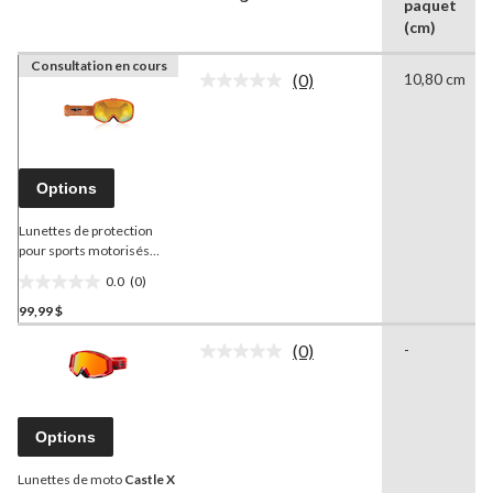
paquet
(cm)
Consultation en cours
(0)
10,80 cm
Aucune
cote
pour
ce
produit.
Lien
Options
vers
la
même
Lunettes de protection
page.
pour sports motorisés
HMK
Cascade, orange
0.0
(0)
0.0
99,99 $
étoile(s)
sur
(0)
-
5.
Aucune
cote
pour
ce
produit.
Options
Lien
vers
Lunettes de moto
Castle X
la