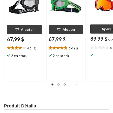
Aperç
Ajouter
Ajouter
89,99 $
67,99 $
67,99 $
et
0
4.0
(1)
5.0
(1)
0.0
4.0
5.0
étoile(s)
étoile(s)
étoile(s)
2 en stock
2 en stock
sur
sur
sur
5.
5.
5.
1
1
évaluation
évaluation
Produit Détails