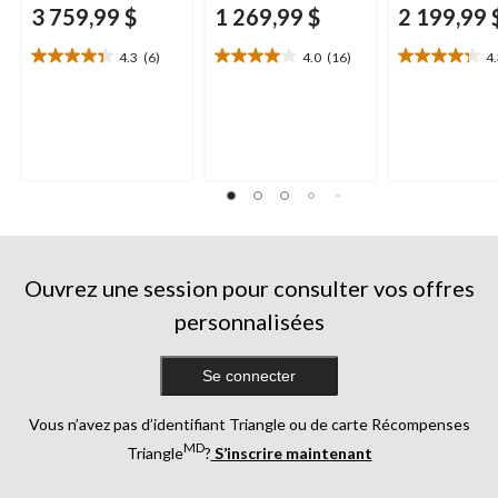
3 759,99 $
1 269,99 $
2 199,99 
4.3
(6)
4.0
(16)
4
4.3
4.0
4.3
étoile(s)
étoile(s)
étoile(s)
sur
sur
sur
5.
5.
5.
6
16
13
évaluations
évaluations
évaluations
Ouvrez une session pour consulter vos offres
personnalisées
Se connecter
Vous n’avez pas d’identifiant Triangle ou de carte Récompenses
MD
Triangle
?
S’inscrire maintenant