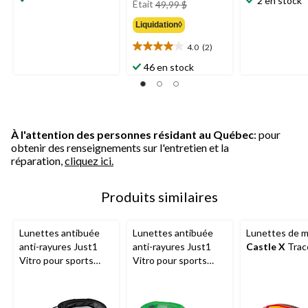
2 en stock
Était
49,99 $
sur
sur
était
5.
5.
Liquidation◊
49,99 $
1
4.0
(2)
évaluation
4.0
étoile(s)
46 en stock
sur
5.
2
évaluations
À l'attention des personnes résidant au Québec
: pour
obtenir des renseignements sur l'entretien et la
réparation,
cliquez ici.
Produits similaires
Lunettes antibuée
Lunettes antibuée
Lunettes de 
anti-rayures Just1
anti-rayures Just1
Castle X
Trac
Vitro pour sports
Vitro pour sports
motorisés, noir
motorisés, vert
fluorescent