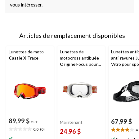
vous intéresser.
Articles de remplacement disponibles
Lunettes de moto
Lunettes de
Lunettes anti
Castle X
Trace
motocross antibuée
anti-rayures J
Origine
Focus pour
Vitro pour spo
jeunes
motorisés, noi
89,99 $
67,99 $
et+
Maintenant
0.0
(0)
24,96 $
4
0.0
4.0
étoile(s)
étoile(s)
prix