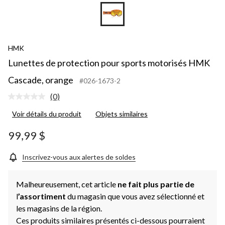
HMK
Lunettes de protection pour sports motorisés HMK
Cascade, orange
#026-1673-2
(0)
Aucune
cote
Voir détails du produit
Objets similaires
pour
ce
produit.
99,99 $
Lien
vers
la
Inscrivez-vous aux alertes de soldes
même
page.
Malheureusement, cet article
ne fait plus partie de
l
’assortiment
du magasin que vous avez sélectionné et
les magasins de la région.
Ces produits similaires présentés ci-dessous pourraient