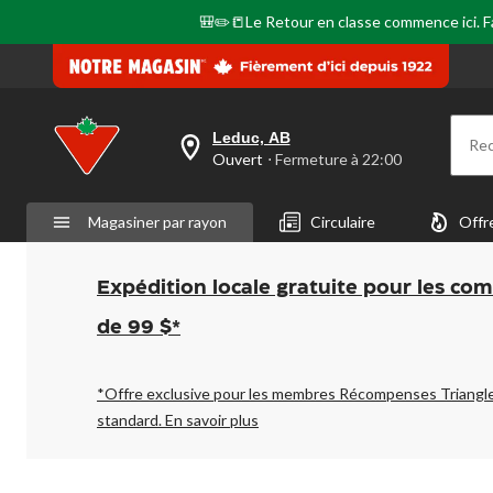
🎒✏️📒Le Retour en classe commence ici. Fai
Leduc, AB
Re
votre
Ouvert
⋅ Fermeture à 22:00
magasin
préféré
est
Magasiner par rayon
Circulaire
Offr
Leduc,
AB,
courament
Ouvert,
Expédition locale gratuite pour les co
Fermeture
à
de 99 $*
à
22:00
cliquer
pour
*Offre exclusive pour les membres Récompenses Triangl
changer
standard.
En savoir plus