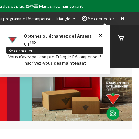
 à dos et plus.📒✏️🎒
Magasinez maintenant
u programme Récompenses Triangle
Se connecter
EN
Obtenez ou échangez de l’Argent
État de
MD
CT
command
Se connecter
Vous n’avez pas compte Triangle Récompenses?
our en Classe
Party City
Centre-auto
Inscrivez-vous des maintenant