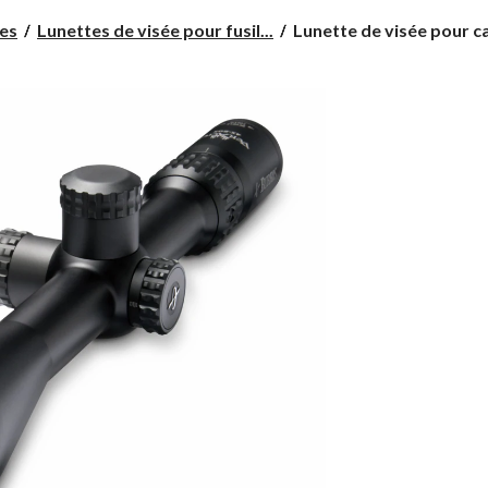
Lunette
es
Lunettes de visée pour fusil...
Lunette de visée pour ca
de
visée
pour
carabine
Burris
Veracity,
4-
20x50mm,
noir
mat