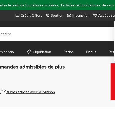
tes le plein de fournitures scolaires, d'articles technologiques, de sacs
Accédez a
Crédit Offert
Soutien
Inscription
cherche
es hebdo
Liquidation
Patios
Pneus
Ret
mmandes admissibles de plus
MD
e
sur les articles avec la livraison