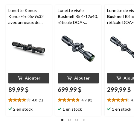
Lunette Konus
Lunette visée
Lunette de vi
KonusFire 3x-9x32
Bushnell
R5 4-12x40,
Bushnell
R3 a
avec anneaux de
réticule DOA-
réticule DOA-
fixation
LRH800, EXO
12x40 mm
Ajouter
Ajouter
Ajou
89,99 $
699,99 $
299,99 $
4.0
(1)
4.9
(8)
4
4.0
4.9
4.5
étoile(s)
étoile(s)
étoile(s)
2 en stock
1 en stock
1 en stock
sur
sur
sur
5.
5.
5.
1
8
2
évaluation
évaluations
évaluations