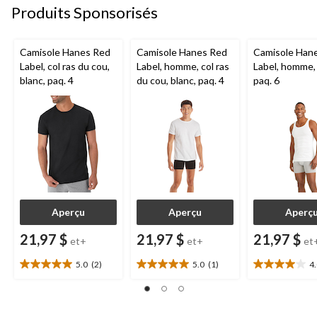
Produits Sponsorisés
Camisole Hanes Red
Camisole Hanes Red
Camisole Han
Label, col ras du cou,
Label, homme, col ras
Label, homme, 
blanc, paq. 4
du cou, blanc, paq. 4
paq. 6
Aperçu
Aperçu
Aperç
21,97 $
21,97 $
21,97 $
et+
et+
et
5.0
(2)
5.0
(1)
4
5.0
5.0
4.0
étoile(s)
étoile(s)
étoile(s)
sur
sur
sur
5.
5.
5.