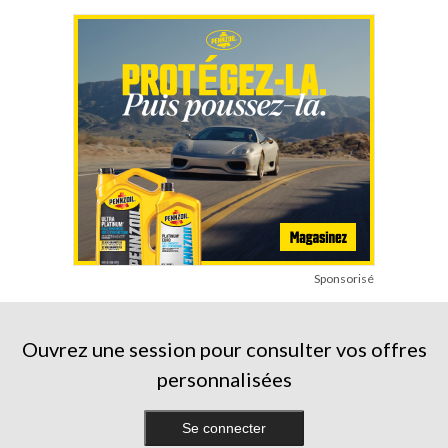
2
1
4
évaluations
évaluation
évaluations
Sponsorisé
Ouvrez une session pour consulter vos offres
personnalisées
Se connecter