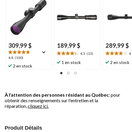
309,99 $
189,99 $
289,99 $
4.3
(13)
4
4.3
4.0
4.8
4.8
(100)
étoile(s)
étoile(s)
1 en stock
2 en stock
étoile(s)
2 en stock
sur
sur
sur
5.
5.
5.
13
7
100
évaluations
évaluations
évaluations
À l'attention des personnes résidant au Québec
: pour
obtenir des renseignements sur l'entretien et la
réparation,
cliquez ici.
Produit Détails