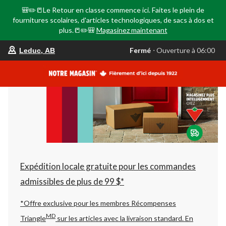
🎒✏️📒Le Retour en classe commence ici. Faites le plein de
fournitures scolaires, d'articles technologiques, de sacs à dos et
plus.📒✏️🎒
Magasinez maintenant
votre
Fermé
⋅ Ouverture à 06:00
Leduc, AB
magasin
préféré
est
Leduc,
AB,
courament
Fermé,
Ouverture
à
à
06:00
cliquer
pour
changer
Expédition locale gratuite pour les commandes
admissibles de plus de 99 $*
*Offre exclusive pour les membres Récompenses
MD
Triangle
sur les articles avec la livraison standard.
En