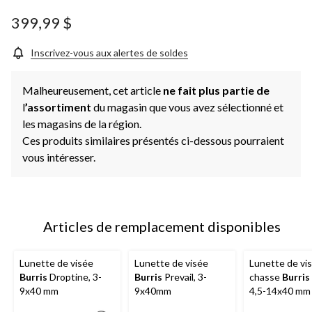
ce
produit.
399,99 $
Lien
vers
la
Inscrivez-vous aux alertes de soldes
même
page.
Malheureusement, cet article
ne fait plus partie de
l
’assortiment
du magasin que vous avez sélectionné et
les magasins de la région.
Ces produits similaires présentés ci-dessous pourraient
vous intéresser.
Articles de remplacement disponibles
Lunette de visée
Lunette de visée
Lunette de vi
Burris
Droptine, 3-
Burris
Prevail, 3-
chasse
Burris
9x40 mm
9x40mm
4,5-14x40 mm