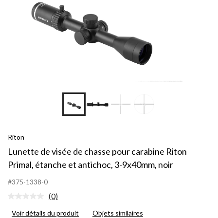
Riton
Lunette de visée de chasse pour carabine Riton
Primal, étanche et antichoc, 3-9x40mm, noir
#375-1338-0
(0)
Aucune
cote
Voir détails du produit
Objets similaires
pour