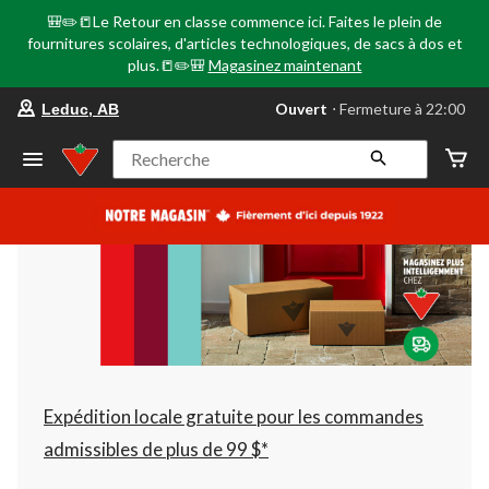
🎒✏️📒Le Retour en classe commence ici. Faites le plein de
fournitures scolaires, d'articles technologiques, de sacs à dos et
plus.📒✏️🎒
Magasinez maintenant
votre
Ouvert
⋅ Fermeture à 22:00
Leduc, AB
magasin
préféré
est
Recherche
Leduc,
AB,
courament
Ouvert,
Fermeture
à
à
22:00
cliquer
pour
changer
Expédition locale gratuite pour les commandes
admissibles de plus de 99 $*