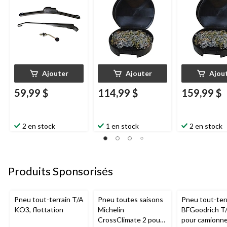
Ajouter
Ajouter
Ajou
59,99 $
114,99 $
159,99 $
2 en stock
1 en stock
2 en stock
Produits Sponsorisés
Pneu tout-terrain T/A
Pneu toutes saisons
Pneu tout-ter
KO3, flottation
Michelin
BFGoodrich T
CrossClimate 2 pour
pour camionne