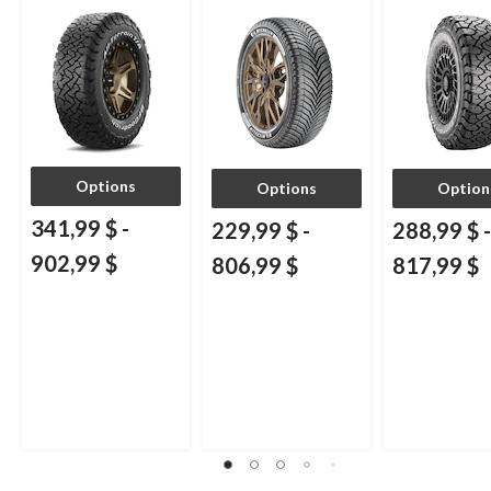
véhicules de tourisme
VUS
et multisegments
Options
Options
Option
341,99 $
-
229,99 $
-
288,99 $
-
902,99 $
806,99 $
817,99 $