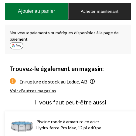
mise
à
Ajouter au panier
Acheter maintenant
jour
à
1
Nouveaux paiements numériques disponibles à la page de
paiement
Trouvez-le également en magasin:
En rupture de stock au Leduc, AB
Voir d'autres magasins
Il vous faut peut-être aussi
Piscine ronde à armature en acier
Hydro-force Pro Max, 12 pi x 40 po