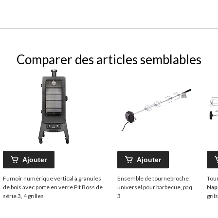
Comparer des articles semblables
Ajouter
Ajouter
Fumoir numérique vertical à granules
Ensemble de tournebroche
Tou
de bois avec porte en verre Pit Boss de
universel pour barbecue, paq.
Nap
série 3, 4 grilles
3
gril