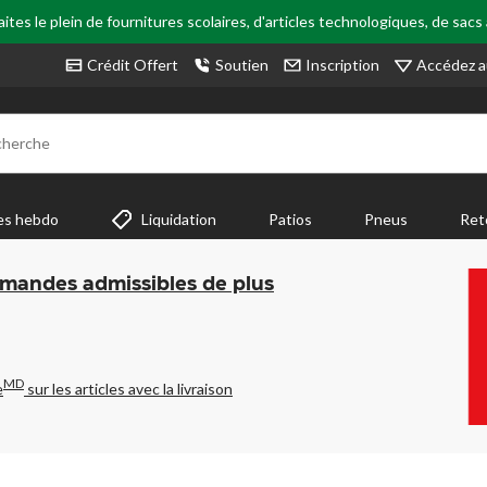
tes le plein de fournitures scolaires, d'articles technologiques, de sacs
Accédez a
Crédit Offert
Soutien
Inscription
cherche
es hebdo
Liquidation
Patios
Pneus
Ret
mmandes admissibles de plus
MD
e
sur les articles avec la livraison