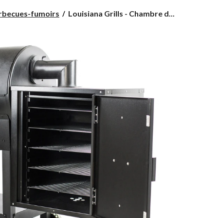
Louisiana
rbecues-fumoirs
Louisiana Grills - Chambre d...
Grills
-
Chambre
de
fumage
à
froid,
5
grilles