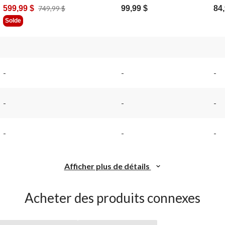
Prix
599,99 $
749,99 $
99,99 $
84,
Était
Solde
749,99 $
-
-
-
-
-
-
-
-
-
Afficher plus de détails
Acheter des produits connexes