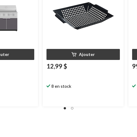
outer
Ajouter
12,99 $
9
8 en stock