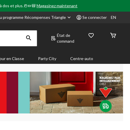
 à dos et plus.📒✏️🎒
Magasinez maintenant
u programme Récompenses Triangle
Se connecter
EN
État de
command
our en Classe
Party City
Centre-auto