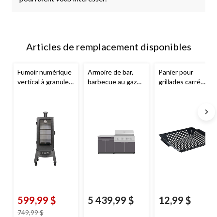
Articles de remplacement disponibles
Fumoir numérique
Armoire de bar,
Panier pour
vertical à granules
barbecue au gaz
grillades carré
de bois avec porte
naturel New Age,
antiadhésif
en verre Pit Boss
pour cuisine
MASTER Chef
de série 3, 4 grilles
extérieure, 40 po,
avec poignées
paq. 4
599,99 $
5 439,99 $
12,99 $
prix
749,99 $