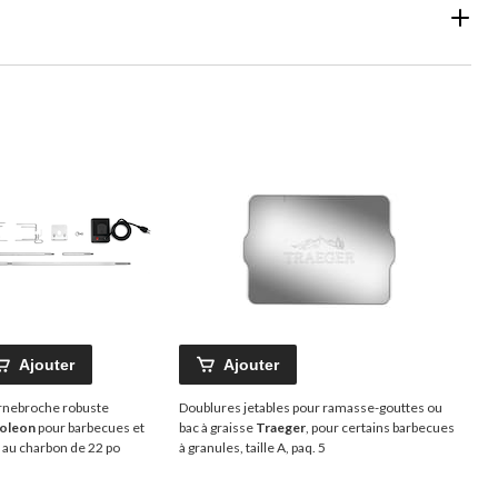
Ajouter
Ajouter
rnebroche robuste
Doublures jetables pour ramasse-gouttes ou
oleon
pour barbecues et
bac à graisse
Traeger
, pour certains barbecues
s au charbon de 22 po
à granules, taille A, paq. 5