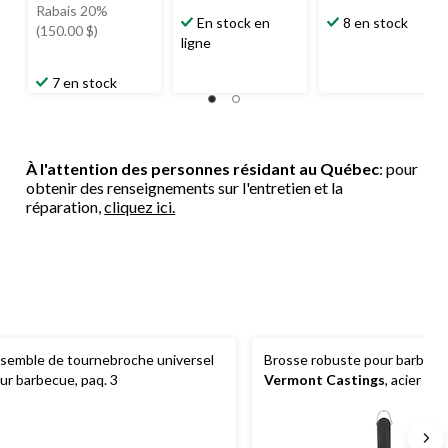
était
Rabais 20%
En stock en
8 en stock
749,99 $
(150.00 $)
ligne
7 en stock
À l'attention des personnes résidant au Québec
: pour
obtenir des renseignements sur l'entretien et la
réparation,
cliquez ici.
semble de tournebroche universel
Brosse robuste pour barbec
ur barbecue, paq. 3
Vermont Castings
, acier in
très grand, pour le nettoyage
plaques et de grilles de barb