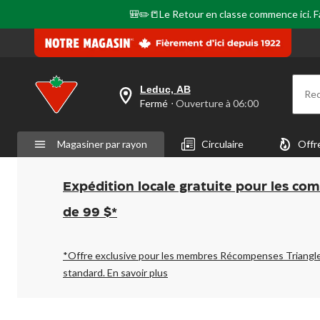
🎒✏️📒Le Retour en classe commence ici. Fai
Leduc, AB
Re
votre
Fermé
⋅ Ouverture à 06:00
magasin
préféré
est
Magasiner par rayon
Circulaire
Offr
Leduc,
AB,
courament
Fermé,
Expédition locale gratuite pour les co
Ouverture
à
de 99 $*
à
06:00
cliquer
pour
*Offre exclusive pour les membres Récompenses Triangl
changer
standard.
En savoir plus