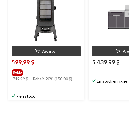
Ajouter
Aj
599,99 $
5 439,99 $
Solde
prix
749,99 $
Rabais 20% (150.00 $)
En stock en ligne
était
749,99 $
7 en stock