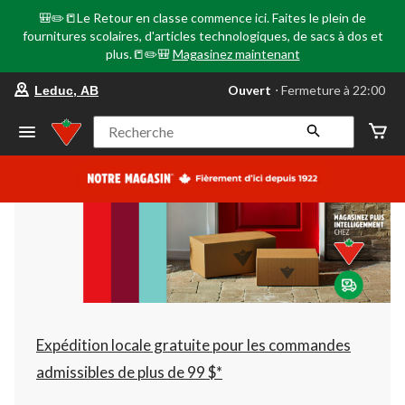
🎒✏️📒Le Retour en classe commence ici. Faites le plein de
fournitures scolaires, d'articles technologiques, de sacs à dos et
plus.📒✏️🎒
Magasinez maintenant
votre
Ouvert
⋅ Fermeture à 22:00
Leduc, AB
magasin
préféré
est
Recherche
Leduc,
AB,
courament
Ouvert,
Fermeture
à
à
22:00
cliquer
pour
changer
Expédition locale gratuite pour les commandes
admissibles de plus de 99 $*