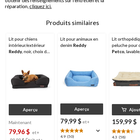
obtenir des renseignements sur l'entretien et la
réparation,
cliquez ici.
Produits similaires
Lit pour chiens
Lit pour animaux en
Lit orthopédi
intérieur/extérieur
denim
Reddy
peluche pour 
Reddy
, noir, choix de
Petco
, lavable
tailles
30 po, gris
Aperçu
Aperçu
Ajou
79,99 $
159,99 $
et+
Maintenant
79,96 $
et+
4.9
4.9
(50)
4.3
4.3
(58)
prix
99,99 $
Était
et+