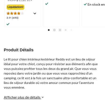
étoile(s)
étoile(s)
était
En stock en
sur
sur
Liquidation◊
à
5.
5.
partir
50
58
3.9
3.9
(690)
de
évaluations
évaluations
étoile(s)
99,99 $
sur
5.
690
évaluations
Produit Détails
Le lit pour chien intérieur/extérieur Reddy est un lieu de séjour
idéal pour votre chiot, conçu pour résister aux éléments afin que
vous puissiez profiter tous les deux du grand air. Que vous vous
reposiez dans votre jardin ou que vous vous rapprochiez d'un
camping, ce lit est à la fois un sanctuaire ultra-confortable et un
lieu de séjour durable où votre amour commun pour l'aventure
vous emmène.
Afficher plus de détails