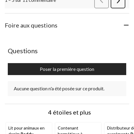
Suivant
commen
Foire aux questions
Aucune question n'a été posée sur ce produit.
Questions
Poser la première question
Aucune question n'a été posée sur ce produit.
4 étoiles et plus
Lit pour animaux en
Contenant
Distributeur d
denim
Reddy
hermétique à
excréments
R