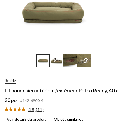
x
30
po
+2
Reddy
Lit pour chien intérieur/extérieur Petco Reddy, 40 x
30 po
#142-6900-4
4.8
(11)
Lire
les
Voir détails du produit
Objets similaires
11
commentaires.