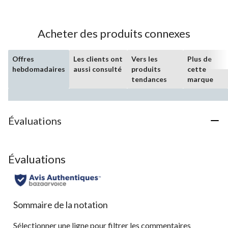
5.
58
évaluations
Acheter des produits connexes
Offres
Les clients ont
Vers les
Plus de
hebdomadaires
aussi consulté
produits
cette
tendances
marque
Évaluations
Évaluations
Sommaire de la notation
Sélectionner une ligne pour filtrer les commentaires