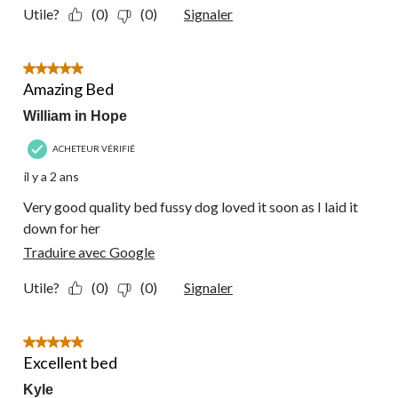
Utile?
(0)
(0)
Signaler
5 étoile(s) sur 5.
Amazing Bed
William in Hope
ACHETEUR VÉRIFIÉ
il y a 2 ans
Very good quality bed fussy dog loved it soon as I laid it
down for her
Traduire avec Google
Utile?
(0)
(0)
Signaler
5 étoile(s) sur 5.
Excellent bed
Kyle