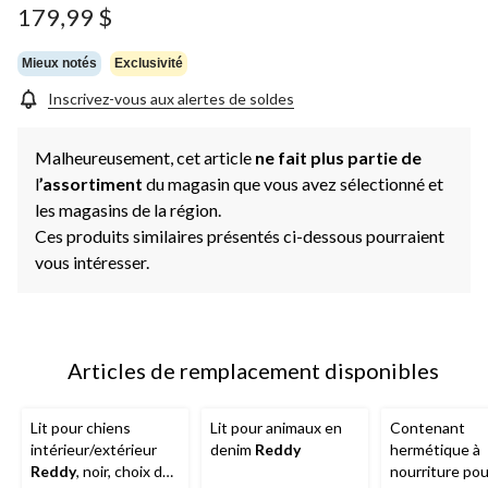
Lien
179,99 $
vers
la
même
Mieux notés
Exclusivité
page.
Inscrivez-vous aux alertes de soldes
Malheureusement, cet article
ne fait plus partie de
l
’assortiment
du magasin que vous avez sélectionné et
les magasins de la région.
Ces produits similaires présentés ci-dessous pourraient
vous intéresser.
Articles de remplacement disponibles
Lit pour chiens
Lit pour animaux en
Contenant
intérieur/extérieur
denim
Reddy
hermétique à
Reddy
, noir, choix de
nourriture pou