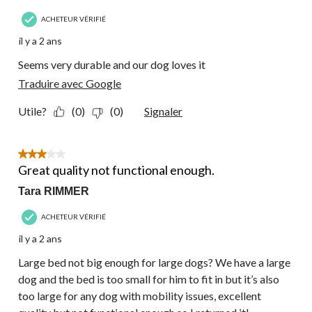
ACHETEUR VÉRIFIÉ
il y a 2 ans
Seems very durable and our dog loves it
Traduire avec Google
Utile?
(0)
(0)
Signaler
3 étoile(s) sur 5.
Great quality not functional enough.
Tara RIMMER
ACHETEUR VÉRIFIÉ
il y a 2 ans
Large bed not big enough for large dogs? We have a large
dog and the bed is too small for him to fit in but it’s also
too large for any dog with mobility issues, excellent