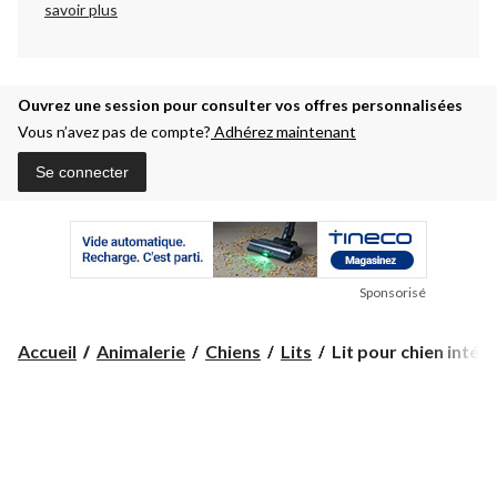
savoir plus
Ouvrez une session pour consulter vos offres personnalisées
Vous n’avez pas de compte?
Adhérez maintenant
Se connecter
Sponsorisé
Lit
Accueil
Animalerie
Chiens
Lits
Lit pour chien intéri
pour
chien
intérieur/extérieur
Petco
Reddy,
40