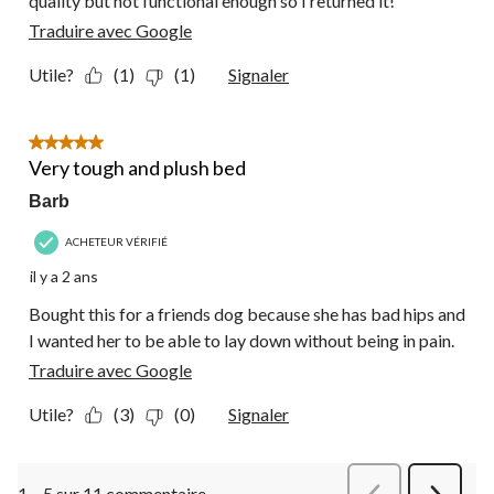
quality but not functional enough so I returned it!
Traduire avec Google
Utile?
(1)
(1)
Signaler
5 étoile(s) sur 5.
Very tough and plush bed
Barb
ACHETEUR VÉRIFIÉ
il y a 2 ans
Bought this for a friends dog because she has bad hips and
I wanted her to be able to lay down without being in pain.
Traduire avec Google
Utile?
(3)
(0)
Signaler
1 – 5 sur 11 commentaire
Précédentcommen