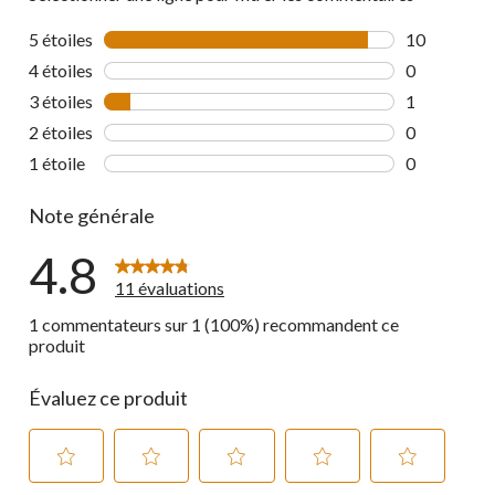
5 étoiles
étoiles
10
10 commenta
4 étoiles
étoiles
0
0 commentai
3 étoiles
étoiles
1
1 commentai
2 étoiles
étoiles
0
0 commentai
1 étoile
étoiles
0
0 commentai
Note générale
4.8
11 évaluations
1 commentateurs sur 1 (100%) recommandent ce
produit
Évaluez ce produit
Sélectionnez
Sélectionnez
Sélectionnez
Sélectionnez
Sélectionnez