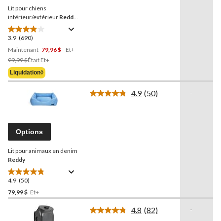
la
Lit pour chiens
même
page.
intérieur/extérieur
Reddy
,
noir, choix de tailles
3.9
(690)
3.9
étoile(s)
Maintenant
79,96 $
Et+
sur
Prix
99,99 $
Était
Et+
5.
Était
Liquidation◊
690
À
évaluations
Partir
4.9
(50)
-
Lire
De
les
99,99 $
50
commentaires.
Lien
Options
vers
la
Lit pour animaux en denim
même
page.
Reddy
4.9
(50)
4.9
étoile(s)
79,99 $
Et+
sur
4.8
(82)
-
5.
Lire
50