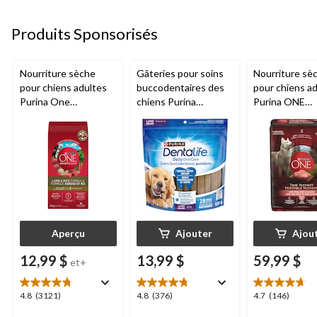
Produits Sponsorisés
Nourriture sèche
Gâteries pour soins
Nourriture sè
pour chiens adultes
buccodentaires des
pour chiens a
Purina One
chiens Purina
Purina ONE
SmartBlend, formule
DentaLife pour
SmartBlend Vé
agneau et riz, tailles
chiens de grandes
instinct, boeuf
variées
races, paq. 28, 920 g
saumon, 12,4 
Aperçu
Ajouter
Ajou
12,99 $
13,99 $
59,99 $
et+
4.8
4.8
4.7
4.8
(3121)
4.8
(376)
4.7
(146)
étoile(s)
étoile(s)
étoile(s)