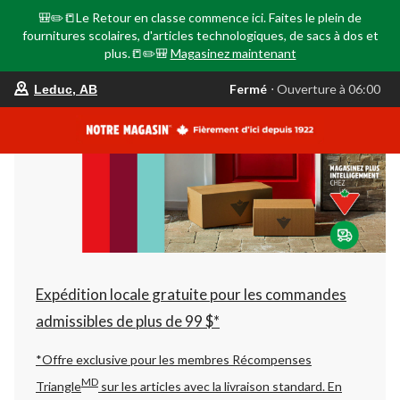
🎒✏️📒Le Retour en classe commence ici. Faites le plein de
fournitures scolaires, d'articles technologiques, de sacs à dos et
plus.📒✏️🎒
Magasinez maintenant
votre
Fermé
⋅ Ouverture à 06:00
Leduc, AB
magasin
préféré
est
Leduc,
AB,
courament
Fermé,
Ouverture
à
à
06:00
cliquer
pour
changer
Expédition locale gratuite pour les commandes
admissibles de plus de 99 $*
*Offre exclusive pour les membres Récompenses
MD
Triangle
sur les articles avec la livraison standard.
En