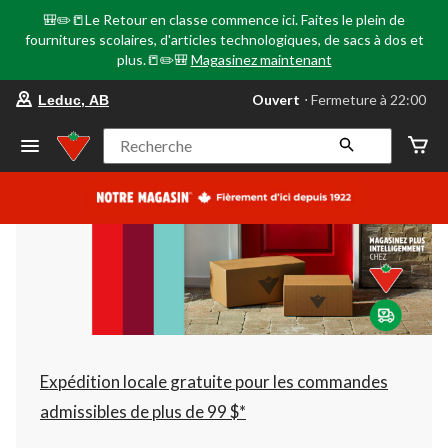
🎒✏️📒Le Retour en classe commence ici. Faites le plein de
fournitures scolaires, d'articles technologiques, de sacs à dos et
plus.📒✏️🎒
Magasinez maintenant
votre
Ouvert
⋅ Fermeture à 22:00
Leduc, AB
magasin
préféré
est
Recherche
Leduc,
AB,
courament
Ouvert,
Fermeture
à
à
22:00
cliquer
pour
changer
Expédition locale gratuite pour les commandes
admissibles de plus de 99 $*