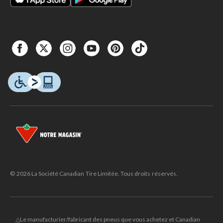
© 2026 La Société Canadian Tire Limitée. Tous droits réservés.
△Le manufacturier/fabricant des pneus que vous achetez et Canadian