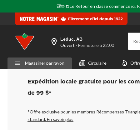
🎒✏️📒Le Retour en classe commence ici. Fai
Leduc, AB
Re
votre
Ouvert
⋅ Fermeture à 22:00
magasin
préféré
est
Magasiner par rayon
Circulaire
Offr
Leduc,
AB,
courament
Ouvert,
Expédition locale gratuite pour les co
Fermeture
à
de 99 $*
à
22:00
cliquer
pour
*Offre exclusive pour les membres Récompenses Triangl
changer
standard.
En savoir plus