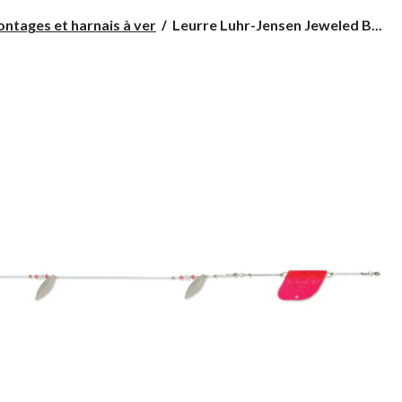
Leurre
ntages et harnais à ver
Leurre Luhr-Jensen Jeweled B...
Luhr-
Jensen
Jeweled
Bead
Kokanee
Troll,
nickel