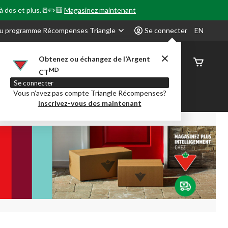
 à dos et plus.📒✏️🎒
Magasinez maintenant
u programme Récompenses Triangle
Se connecter
EN
Obtenez ou échangez de l’Argent
État de
MD
CT
command
Se connecter
Vous n’avez pas compte Triangle Récompenses?
our en Classe
Party City
Centre-auto
Inscrivez-vous des maintenant