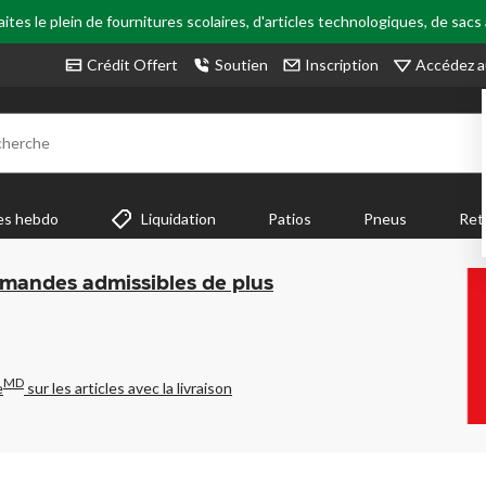
tes le plein de fournitures scolaires, d'articles technologiques, de sacs
Accédez a
Crédit Offert
Soutien
Inscription
cherche
es hebdo
Liquidation
Patios
Pneus
Ret
mmandes admissibles de plus
MD
e
sur les articles avec la livraison