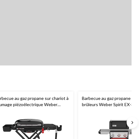
rbecue au gaz propane sur chariot à
Barbecue au gaz propane en f
lumage piézoélectrique Weber
brûleurs Weber Spirit EX-325
aveller en fonte, noir
Connect, 46,4 po