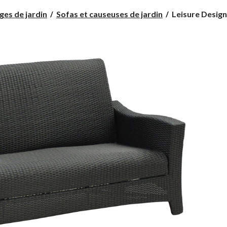
Leisure
ges de jardin
Sofas et causeuses de jardin
Leisure Design
Design
Belle
Harbour
-
Canapé
3
places
de
jardin