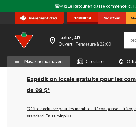
🎒✏️📒Le Retour en classe commence ici. Fai
Leduc, AB
Re
votre
Ouvert
⋅ Fermeture à 22:00
magasin
préféré
est
Magasiner par rayon
Circulaire
Offr
Leduc,
AB,
courament
Ouvert,
Expédition locale gratuite pour les co
Fermeture
à
de 99 $*
à
22:00
cliquer
pour
*Offre exclusive pour les membres Récompenses Triangl
changer
standard.
En savoir plus