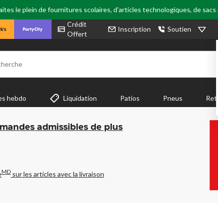
tes le plein de fournitures scolaires, d'articles technologiques, de sacs
Crédit
Inscription
Soutien
Offert
cherche
es hebdo
Liquidation
Patios
Pneus
Ret
mmandes admissibles de plus
MD
e
sur les articles avec la livraison