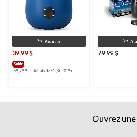
Ajouter
Aj
39,99 $
79,99 $
Solde
prix
69,99 $
Rabais 43% (30.00 $)
était
69,99 $
Ouvrez une 