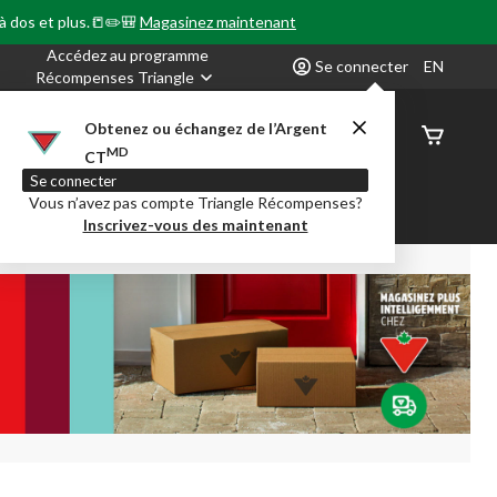
 à dos et plus.📒✏️🎒
Magasinez maintenant
Accédez au programme
Se connecter
EN
Récompenses Triangle
Obtenez ou échangez de l’Argent
État de
MD
CT
command
Se connecter
Vous n’avez pas compte Triangle Récompenses?
our en Classe
Party City
Centre-auto
Inscrivez-vous des maintenant