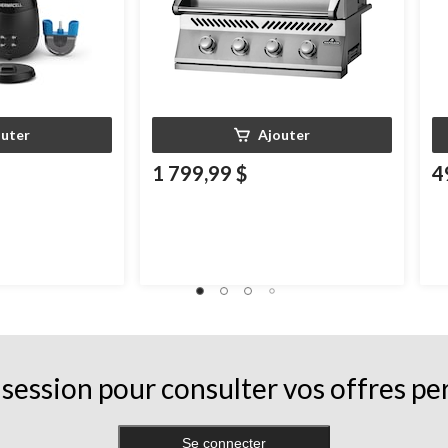
outer
Ajouter
1 799,99 $
4
session pour consulter vos offres pe
Se connecter