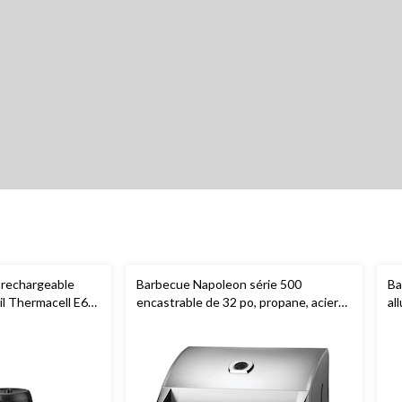
rechargeable
Barbecue Napoleon série 500
Ba
il Thermacell E65,
encastrable de 32 po, propane, acier
al
inoxydable
Tr