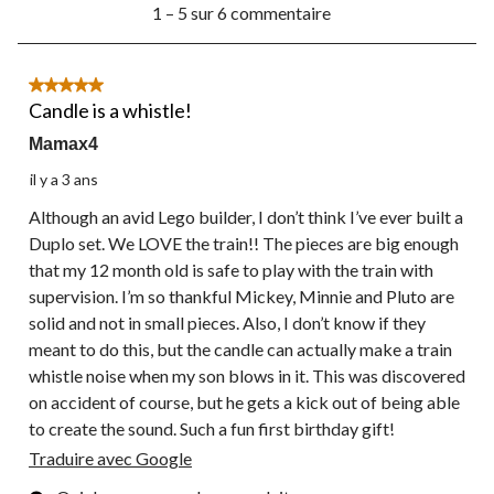
soumission.
soumission.
soumission.
soumission.
soumission.
1 – 5 sur 6 commentaire
à
5
sur
6
5 étoile(s) sur 5.
commentaire.
Candle is a whistle!
Mamax4
il y a 3 ans
Although an avid Lego builder, I don’t think I’ve ever built a
Duplo set. We LOVE the train!! The pieces are big enough
that my 12 month old is safe to play with the train with
supervision. I’m so thankful Mickey, Minnie and Pluto are
solid and not in small pieces. Also, I don’t know if they
meant to do this, but the candle can actually make a train
whistle noise when my son blows in it. This was discovered
on accident of course, but he gets a kick out of being able
to create the sound. Such a fun first birthday gift!
Traduire avec Google