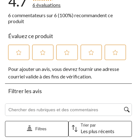
4.7
6 évaluations
6 commentateurs sur 6 (100%) recommandent ce
produit
Évaluez ce produit
Sélectionnez
Sélectionnez
Sélectionnez
Sélectionnez
Sélectionnez
Pour ajouter un avis, vous devrez fournir une adresse
pour
pour
pour
pour
pour
évaluer
évaluer
évaluer
évaluer
évaluer
courriel valide à des fins de vérification.
l'article
l'article
l'article
l'article
l'article
à
à
à
à
à
Filtrer les avis
1
2
3
4
5
étoile.
étoiles.
étoiles.
étoiles.
étoiles.
Cette
Cette
Cette
Cette
Cette
Zone de recherche de sujet et d'avis
action
action
action
action
action
ouvrira
ouvrira
ouvrira
ouvrira
ouvrira
le
le
le
le
le
Trier par
formulaire
formulaire
formulaire
formulaire
formulaire
Filtres
Les plus récents
de
de
de
de
de
1