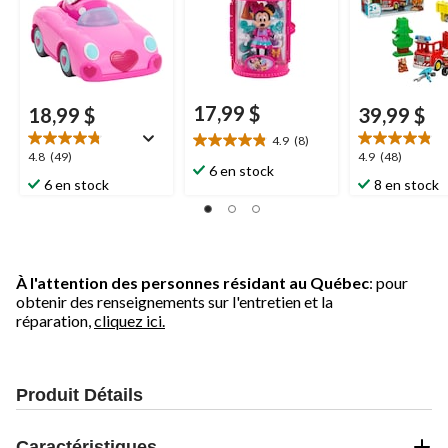
ans et plus
ans et plus
17,99 $
18,99 $
39,99 $
4.9
(8)
4.9
4.8
4.9
4.8
(49)
4.9
(48)
étoile(s)
6 en stock
étoile(s)
étoile(s)
6 en stock
8 en stock
sur
sur
sur
5.
5.
5.
8
49
48
évaluations
évaluations
évaluations
À l'attention des personnes résidant au Québec
: pour
obtenir des renseignements sur l'entretien et la
réparation,
cliquez ici.
Produit Détails
Caractéristiques