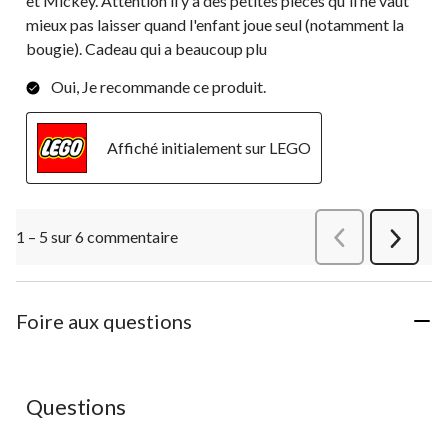
et Mickey. Attention il y a des petites pièces qu'il ne vaut
mieux pas laisser quand l'enfant joue seul (notamment la
bougie). Cadeau qui a beaucoup plu
Oui, Je recommande ce produit.
Affiché initialement sur LEGO
1 – 5 sur 6 commentaire
Précédentcommen
Suivant
commen
Foire aux questions
Aucune question n'a été posée sur ce produit.
Questions