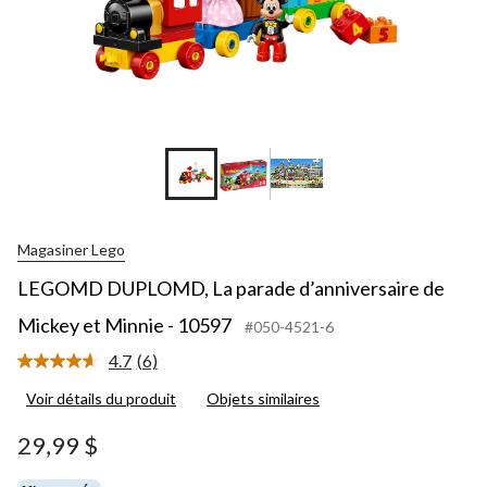
Magasiner Lego
LEGOMD DUPLOMD, La parade d’anniversaire de
Mickey et Minnie - 10597
#050-4521-6
4.7
(6)
Lire
les
Voir détails du produit
Objets similaires
6
commentaires.
Lien
29,99 $
vers
la