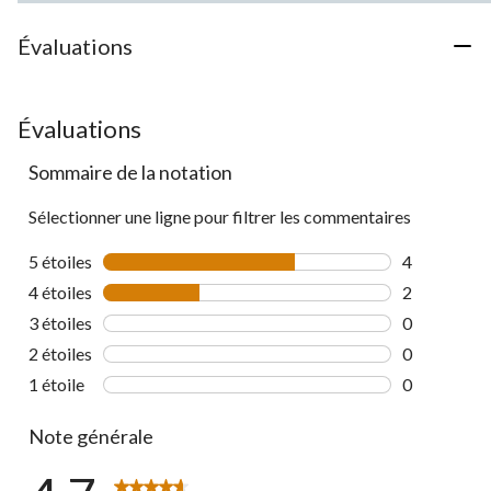
Évaluations
Évaluations
Sommaire de la notation
Sélectionner une ligne pour filtrer les commentaires
5 étoiles
étoiles
4
4 commentai
4 étoiles
étoiles
2
2 commentai
3 étoiles
étoiles
0
0 commentai
2 étoiles
étoiles
0
0 commentai
1 étoile
étoiles
0
0 commentai
Note générale