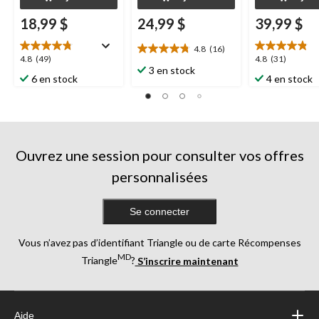
18,99 $
24,99 $
39,99 $
4.8
(16)
4.8
4.8
4.8
4.8
(49)
4.8
(31)
étoile(s)
3 en stock
étoile(s)
étoile(s)
6 en stock
4 en stock
sur
sur
sur
5.
5.
5.
16
49
31
évaluations
évaluations
évaluations
Ouvrez une session pour consulter vos offres
personnalisées
Se connecter
Vous n’avez pas d’identifiant Triangle ou de carte Récompenses
MD
Triangle
?
S’inscrire maintenant
Aide