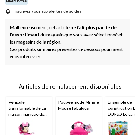
même
Mieux notés
page.
Inscrivez-vous aux alertes de soldes
Malheureusement, cet article
ne fait plus partie de
l
’assortiment
du magasin que vous avez sélectionné et
les magasins de la région.
Ces produits similaires présentés ci-dessous pourraient
vous intéresser.
Articles de remplacement disponibles
Véhicule
Poupée mode
Minnie
Ensemble de
transformable de La
Mouse Fabulous
construction
maison magique de
DUPLO Le cam
Mickey
ou Minnie
pompiers avec
Mouse de Disney
boyau et un p
Junior, choix varié, 3
10473, 26 pièc