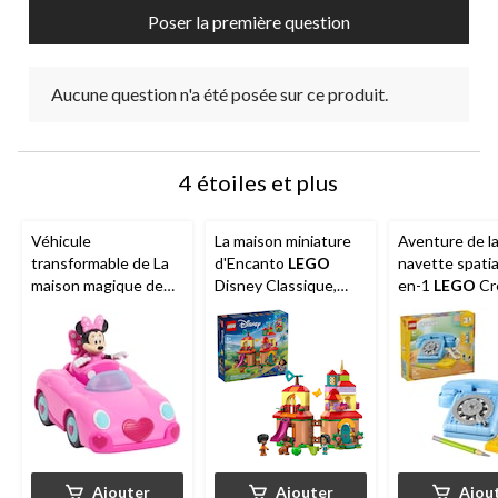
Poser la première question
Aucune question n'a été posée sur ce produit.
4 étoiles et plus
Véhicule
La maison miniature
Aventure de l
transformable de La
d'Encanto
LEGO
navette spatia
maison magique de
Disney Classique,
en-1
LEGO
Cr
Mickey
ou Minnie
43261, 186 pièces, 5
(31174), 383 p
Mouse de Disney
ans et plus
ans et plus
Junior, choix varié, 3
ans et plus
Ajouter
Ajouter
Ajou