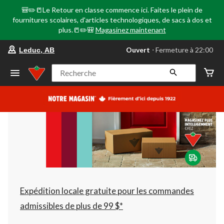
🎒✏️📒Le Retour en classe commence ici. Faites le plein de
fournitures scolaires, d'articles technologiques, de sacs à dos et
plus.📒✏️🎒
Magasinez maintenant
votre
Ouvert
⋅ Fermeture à 22:00
Leduc, AB
magasin
préféré
est
Recherche
Leduc,
AB,
courament
Ouvert,
Fermeture
à
à
22:00
cliquer
pour
changer
Expédition locale gratuite pour les commandes
admissibles de plus de 99 $*