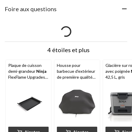
Foire aux questions
4 étoiles et plus
Plaque de cuisson
Housse pour
Glacière sur r
demi-grandeur
Ninja
barbecue d'extérieur
avec poignée
FlexFlame Upgrades
de première qualité
42,5 L, gris
Premium pour la série
Ninja
Woodfire,
PG300
résistant aux rayons
UV et à l'eau avec
cordons ajustables,
noir
Ajouter
Ajouter
Ajou