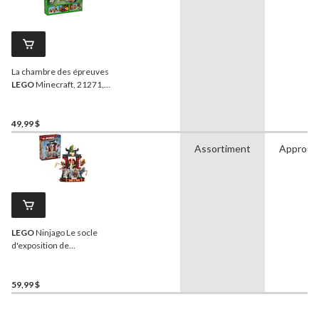
La chambre des épreuves
LEGO
Minecraft, 21271,
322 pièces, 8 ans et +
49,99 $
Assortiment
Approuv
LEGO
Ninjago Le socle
d'exposition de
personnages ninjas - 15e
anniversaire, 71866, 447
pièces, 14 ans et plus
59,99 $