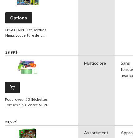
Options
LEGO
TMNT Les Tortues
Ninja, L'ouverture de la
chambre de mutation, 196
pces
29,99 $
Multicolore
Sans
fonction
avancée
Foudroyeur à 5 fléchettes
Tortues ninja, encre
NERF
21,99 $
Assortiment
Approuv