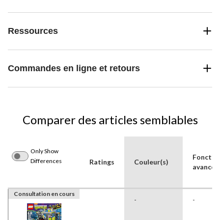
Ressources
Commandes en ligne et retours
Comparer des articles semblables
Only Show
Fonctio
Differences
Ratings
Couleur(s)
avancée
Consultation en cours
-
-