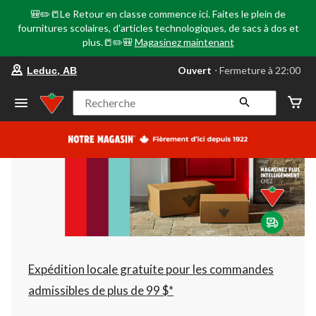
🎒✏️📒Le Retour en classe commence ici. Faites le plein de
fournitures scolaires, d'articles technologiques, de sacs à dos et
plus.📒✏️🎒
Magasinez maintenant
votre
Ouvert
⋅ Fermeture à 22:00
Leduc, AB
magasin
préféré
est
Recherche
Leduc,
AB,
courament
Ouvert,
Fermeture
à
à
22:00
cliquer
pour
changer
Expédition locale gratuite pour les commandes
admissibles de plus de 99 $*