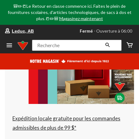
🎒✏️📒Le Retour en classe commence ici. Faites le plein de
fournitures scolaires, d'articles technologiques, de sacs à dos et
plus.📒✏️🎒
Magasinez maintenant
votre
Fermé
⋅ Ouverture à 06:00
Leduc, AB
magasin
préféré
est
Recherche
Leduc,
AB,
courament
Fermé,
Ouverture
à
à
06:00
cliquer
pour
changer
Expédition locale gratuite pour les commandes
admissibles de plus de 99 $*