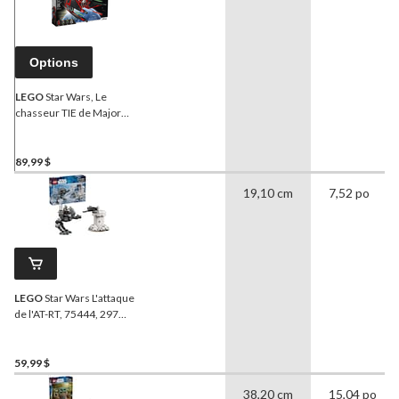
Options
LEGO
Star Wars, Le
chasseur TIE de Major
Vonreg, 75240
89,99 $
19,10 cm
7,52 po
LEGO
Star Wars L'attaque
de l'AT-RT, 75444, 297
pièces, 7 ans et plus
59,99 $
38,20 cm
15,04 po