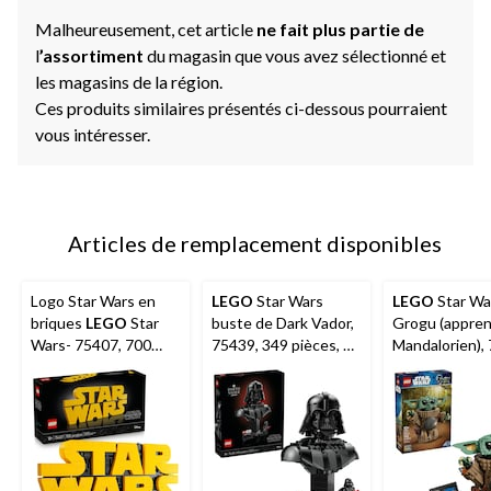
Malheureusement, cet article
ne fait plus partie de
l
’assortiment
du magasin que vous avez sélectionné et
les magasins de la région.
Ces produits similaires présentés ci-dessous pourraient
vous intéresser.
Articles de remplacement disponibles
Logo Star Wars en
LEGO
Star Wars
LEGO
Star Wa
briques
LEGO
Star
buste de Dark Vador,
Grogu (appren
Wars- 75407, 700
75439, 349 pièces, 18
Mandalorien),
pièces, 18 ans et plus
ans et plus
1200 pièces, 
et plus