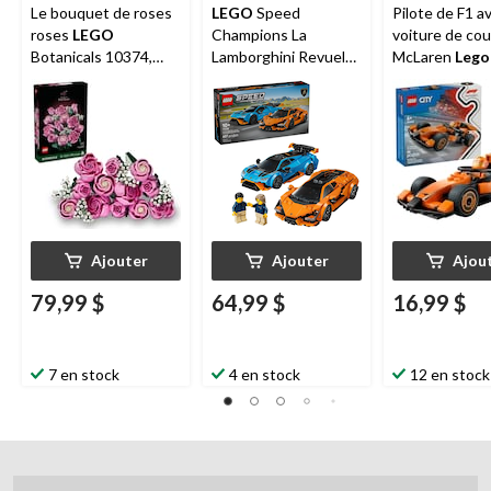
Le bouquet de roses
LEGO
Speed
Pilote de F1 av
roses
LEGO
Champions La
voiture de co
Botanicals 10374,
Lamborghini Revuelto
McLaren
Lego
789 pièces, 18 ans et
et la Huracán STO,
60442, 86 pièc
plus
77238, paq. 607, 10
ans et plus
ans et plus
Ajouter
Ajouter
Ajou
79,99 $
64,99 $
16,99 $
7 en stock
4 en stock
12 en stock