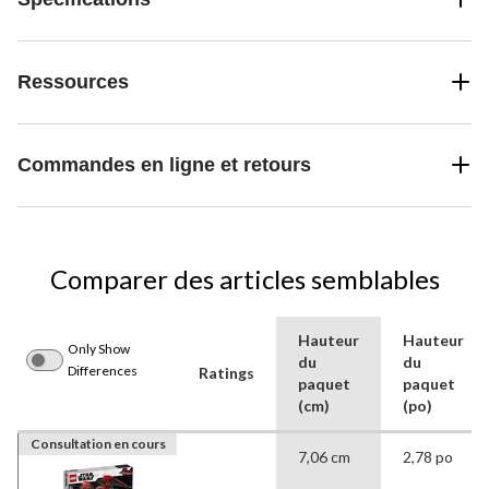
Ressources
Commandes en ligne et retours
Comparer des articles semblables
Hauteur
Hauteur
Only Show
du
du
Differences
Ratings
paquet
paquet
(cm)
(po)
Consultation en cours
7,06 cm
2,78 po