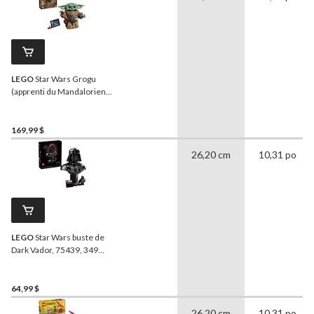
LEGO
Star Wars Grogu
(apprenti du Mandalorien),
75446, 1200 pièces, 10 ans
et plus
169,99 $
26,20 cm
10,31 po
LEGO
Star Wars buste de
Dark Vador, 75439, 349
pièces, 18 ans et plus
64,99 $
26,20 cm
10,31 po