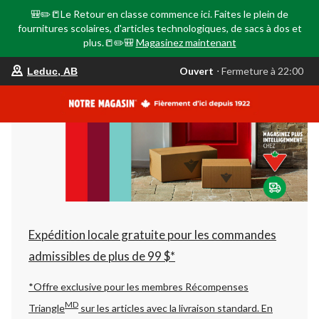
🎒✏️📒Le Retour en classe commence ici. Faites le plein de
fournitures scolaires, d'articles technologiques, de sacs à dos et
plus.📒✏️🎒
Magasinez maintenant
votre
Ouvert
⋅ Fermeture à 22:00
Leduc, AB
magasin
préféré
est
Leduc,
AB,
courament
Ouvert,
Fermeture
à
à
22:00
cliquer
pour
changer
Expédition locale gratuite pour les commandes
admissibles de plus de 99 $*
*Offre exclusive pour les membres Récompenses
MD
Triangle
sur les articles avec la livraison standard.
En