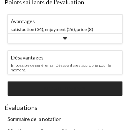
Points saillants de l'evaluation
Avantages
satisfaction (34),
enjoyment (26),
price (8)
Désavantages
Impossible de générer un Désavantages approprié pour le
moment.
SEE ALL REVIEWS
Click
to
go
Évaluations
to
Sommaire de la notation
all
reviews