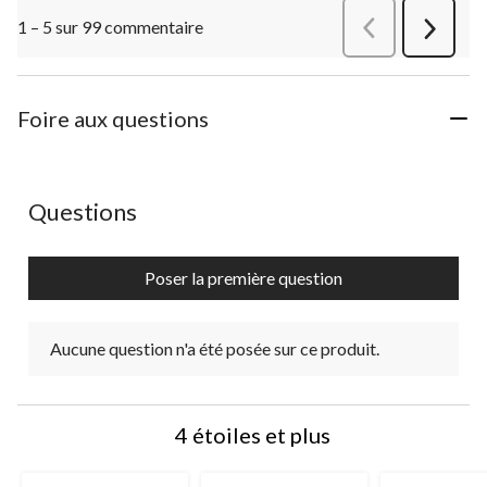
1 – 5 sur 99 commentaire
Précédentcommen
Suivant
commen
Foire aux questions
Aucune question n'a été posée sur ce produit.
Questions
Poser la première question
Aucune question n'a été posée sur ce produit.
4 étoiles et plus