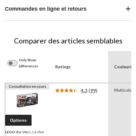
Commandes en ligne et retours
Comparer des articles semblables
Only Show
Differences
Ratings
Couleur(s)
Consultation en cours
4.3
(99)
Multicolore
Lire
les
99
commentaires.
Lien
vers
Options
la
même
page.
LEGO
Star Wars, Le char