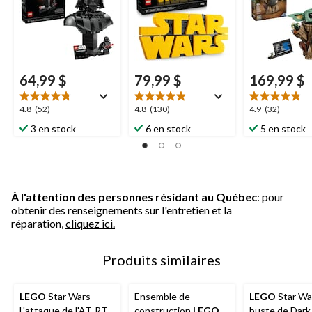
64,99 $
79,99 $
169,99 $
4.8
4.8
4.9
4.8
(52)
4.8
(130)
4.9
(32)
étoile(s)
étoile(s)
étoile(s)
3 en stock
6 en stock
5 en stock
sur
sur
sur
5.
5.
5.
52
130
32
évaluations
évaluations
évaluations
À l'attention des personnes résidant au Québec
: pour
obtenir des renseignements sur l'entretien et la
réparation,
cliquez ici.
Produits similaires
LEGO
Star Wars
Ensemble de
LEGO
Star Wa
L'attaque de l'AT-RT,
construction
LEGO
buste de Dark