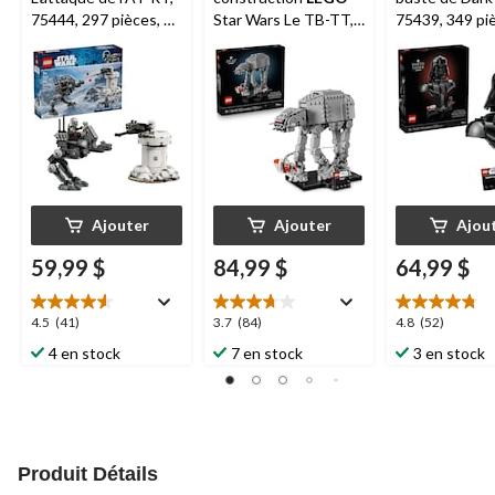
75444, 297 pièces, 7
Star Wars Le TB-TT,
75439, 349 pi
ans et plus
75440, 525 pièces, 18
ans et plus
ans et plus
Ajouter
Ajouter
Ajou
59,99 $
84,99 $
64,99 $
4.5
3.7
4.8
4.5
(41)
3.7
(84)
4.8
(52)
étoile(s)
étoile(s)
étoile(s)
4 en stock
7 en stock
3 en stock
sur
sur
sur
5.
5.
5.
41
84
52
évaluations
évaluations
évaluations
Produit Détails