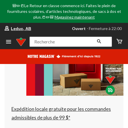
🎒✏️📒Le Retour en classe commence ici. Faites le plein de
fournitures scolaires, d'articles technologiques, de sacs à dos et
plus.📒✏️🎒
Magasinez maintenant
votre
Ouvert
⋅ Fermeture à 22:00
Leduc, AB
magasin
préféré
est
Recherche
Leduc,
AB,
courament
Ouvert,
Fermeture
à
à
22:00
cliquer
pour
changer
Expédition locale gratuite pour les commandes
admissibles de plus de 99 $*