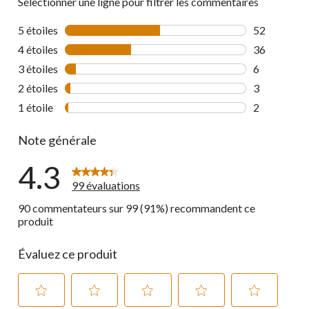
Sélectionner une ligne pour filtrer les commentaires
5 étoiles
étoiles
52
52 commenta
4 étoiles
étoiles
36
36 commenta
3 étoiles
étoiles
6
6 commentai
2 étoiles
étoiles
3
3 commentai
1 étoile
étoiles
2
2 commentai
Note générale
4.3
99 évaluations
90 commentateurs sur 99 (91%) recommandent ce
produit
Évaluez ce produit