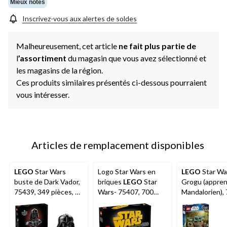
même
Mieux notés
page.
Inscrivez-vous aux alertes de soldes
Malheureusement, cet article
ne fait plus partie de
l
’assortiment
du magasin que vous avez sélectionné et
les magasins de la région.
Ces produits similaires présentés ci-dessous pourraient
vous intéresser.
Articles de remplacement disponibles
LEGO
Star Wars
Logo Star Wars en
LEGO
Star Wa
buste de Dark Vador,
briques
LEGO
Star
Grogu (appren
75439, 349 pièces, 18
Wars- 75407, 700
Mandalorien),
ans et plus
pièces, 18 ans et plus
1200 pièces, 
et plus