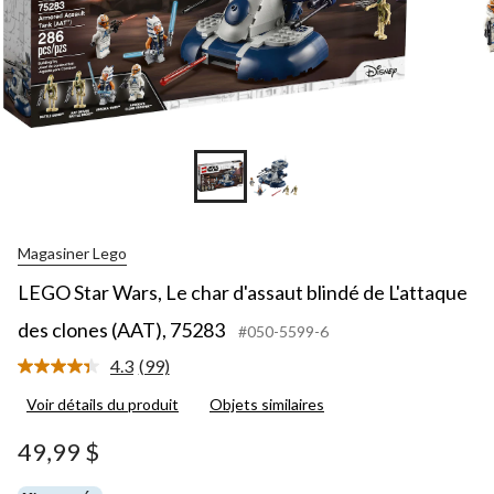
Magasiner Lego
LEGO Star Wars, Le char d'assaut blindé de L'attaque
des clones (AAT), 75283
#050-5599-6
4.3
(99)
Lire
les
Voir détails du produit
Objets similaires
99
commentaires.
Lien
49,99 $
vers
la