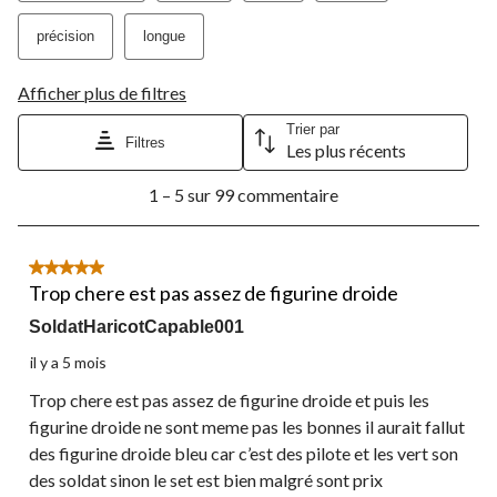
précision
longue
Afficher plus de filtres
Trier par
Filtres
Les plus récents
1
1 – 5 sur 99 commentaire
à
5
sur
99
5 étoile(s) sur 5.
commentaire.
Trop chere est pas assez de figurine droide
SoldatHaricotCapable001
il y a 5 mois
Trop chere est pas assez de figurine droide et puis les
figurine droide ne sont meme pas les bonnes il aurait fallut
des figurine droide bleu car c’est des pilote et les vert son
des soldat sinon le set est bien malgré sont prix