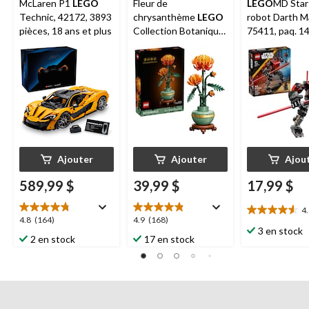
McLaren P1
LEGO
Fleur de
LEGO
MD Star
Technic, 42172, 3893
chrysanthème
LEGO
robot Darth 
pièces, 18 ans et plus
Collection Botanique,
75411, paq. 14
10368, 278 pièces, 18
ans et plus
ans et +
Ajouter
Ajouter
Ajou
589,99 $
39,99 $
17,99 $
4
4.6
4.8
4.9
4.8
(164)
4.9
(168)
étoile(s)
3 en stock
étoile(s)
étoile(s)
2 en stock
17 en stock
sur
sur
sur
5.
5.
5.
10
164
168
évaluations
évaluations
évaluations