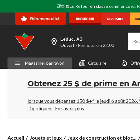
🎒✏️📒Le Retour en classe commence ici. Fai
Leduc, AB
Re
votre
Ouvert
⋅ Fermeture à 22:00
magasin
préféré
est
Magasiner par rayon
Circulaire
Offr
Leduc,
AB,
courament
Ouvert,
Obtenez 25 $ de prime en A
Fermeture
à
à
22:00
lorsque vous dépensez 150 $+* le jeudi 6 août 2026. 
cliquer
s’appliquent.
En savoir plus
pour
changer
Accueil
Jouets et jeux
Jeux de construction et bloc...