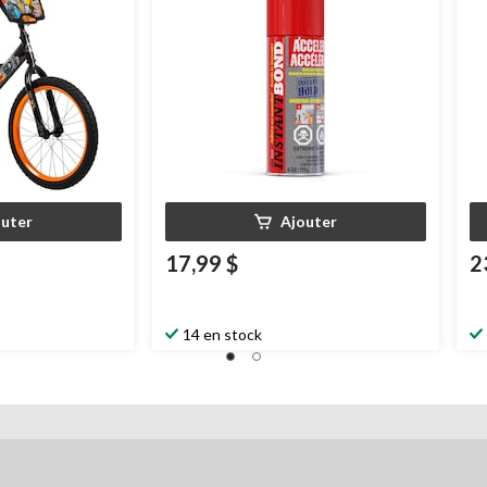
outer
Ajouter
17,99 $
2
14 en stock