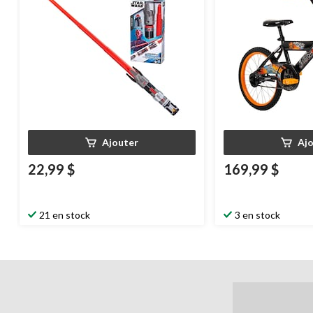
Ajouter
Aj
22,99 $
169,99 $
21 en stock
3 en stock