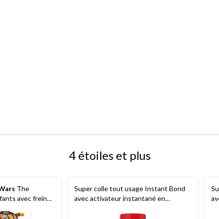
4 étoiles et plus
 Wars
The
Super colle tout usage Instant Bond
Su
fants avec freins
avec activateur instantané en
av
 à 13 ans, 18 po
vaporisateur, petit, paq. 2
ad
va