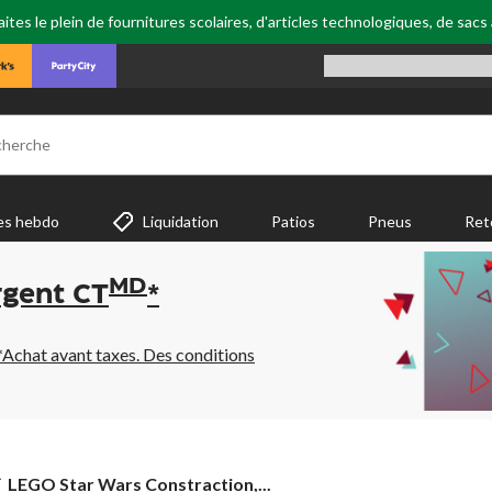
tes le plein de fournitures scolaires, d'articles technologiques, de sacs
cherche
es hebdo
Liquidation
Patios
Pneus
Ret
MD
rgent CT
*
*Achat avant taxes. Des conditions
LEGO
LEGO Star Wars Constraction,...