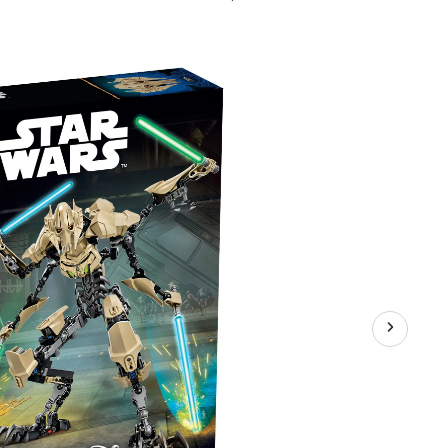
Star
Wars
Constraction,
Général
Grievous,
186
pièces