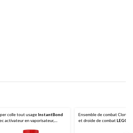
per colle tout usage
InstantBond
Ensemble de combat Clone T
ec activateur en vaporisateur,
et droïde de combat
LEGO
St
hésif de 100 mL, activateur en
(75372)
porisateur de 330 mL