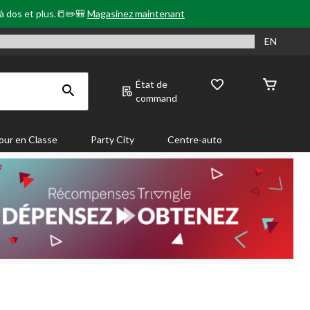
 à dos et plus.📒✏️🎒
Magasinez maintenant
EN
État de
command
our en Classe
Party City
Centre-auto