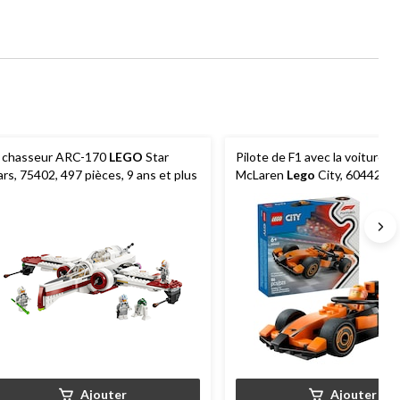
 chasseur ARC-170
LEGO
Star
Pilote de F1 avec la voiture d
rs, 75402, 497 pièces, 9 ans et plus
McLaren
Lego
City, 60442, 86
6 ans et plus
Ajouter
Ajouter