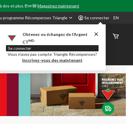
 à dos et plus.📒✏️🎒
Magasinez maintenant
u programme Récompenses Triangle
Se connecter
EN
Obtenez ou échangez de l’Argent
État de
MD
CT
command
Se connecter
Vous n’avez pas compte Triangle Récompenses?
our en Classe
Party City
Centre-auto
Inscrivez-vous des maintenant