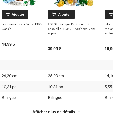
Ajouter
Ajouter
Les dinosaures créatifs
LEGO
LEGO
Botanique Petit bouquet
Pilote
Classic
ensoleillé, 10347, 373 pièces, 9 ans
McLa
et plus
et plu
44,99 $
39,99 $
16,9
26,20 cm
26,20 cm
14,1
10,31 po
10,31 po
5,55
Bilingue
Bilingue
Bili
Afficher plus de détails