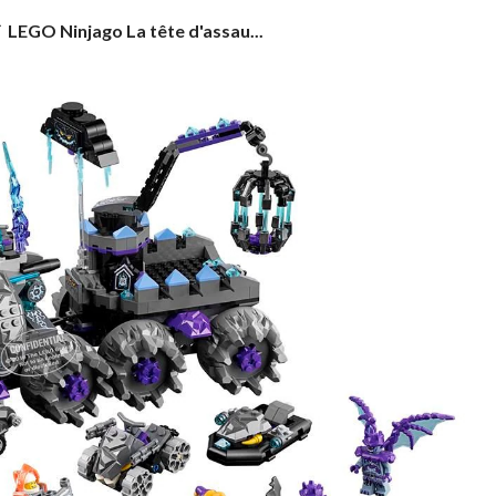
LEGO
LEGO Ninjago La tête d'assau...
Ninjago
La
tête
d'assaut
de
Jestro,
840
pièces