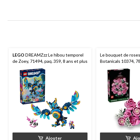
LEGO
DREAMZzz Le hibou temporel
Le bouquet de rose
de Zoey, 71494, paq. 359, 8 ans et plus
Botanicals 10374, 78
et plus
Ajouter
Aj