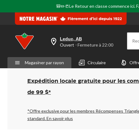
🎒✏️📒Le Retour en classe commence ici. Fai
Leduc, AB
Re
votre
Ouvert
⋅ Fermeture à 22:00
magasin
préféré
est
Magasiner par rayon
Circulaire
Offr
Leduc,
AB,
courament
Ouvert,
Expédition locale gratuite pour les co
Fermeture
à
de 99 $*
à
22:00
cliquer
pour
*Offre exclusive pour les membres Récompenses Triangl
changer
standard.
En savoir plus