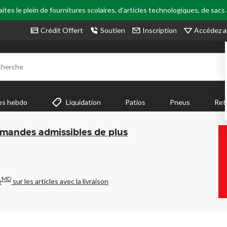
tes le plein de fournitures scolaires, d'articles technologiques, de sacs
Accédez a
Crédit Offert
Soutien
Inscription
cherche
es hebdo
Liquidation
Patios
Pneus
Ret
mmandes admissibles de plus
MD
e
sur les articles avec la livraison