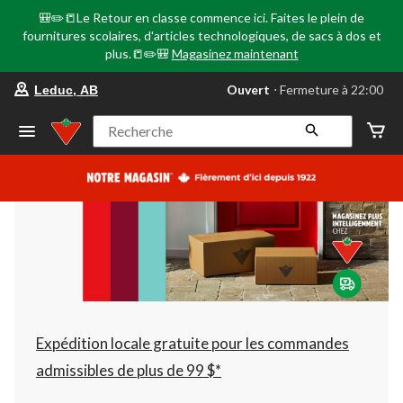
🎒✏️📒Le Retour en classe commence ici. Faites le plein de
fournitures scolaires, d'articles technologiques, de sacs à dos et
plus.📒✏️🎒
Magasinez maintenant
votre
Ouvert
⋅ Fermeture à 22:00
Leduc, AB
magasin
préféré
est
Recherche
Leduc,
AB,
courament
Ouvert,
Fermeture
à
à
22:00
cliquer
pour
changer
Expédition locale gratuite pour les commandes
admissibles de plus de 99 $*