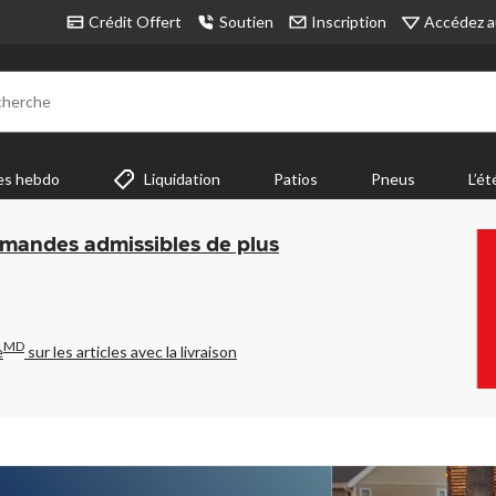
Accédez a
Crédit Offert
Soutien
Inscription
cherche
es hebdo
Liquidation
Patios
Pneus
L’ét
mmandes admissibles de plus
MD
e
sur les articles avec la livraison