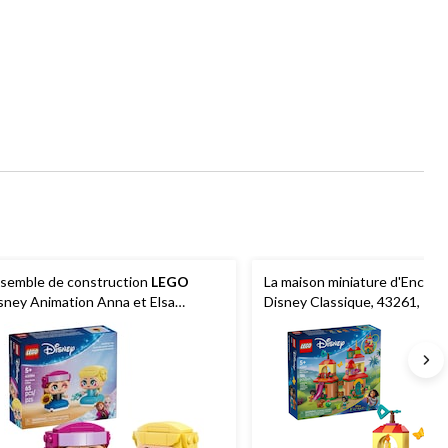
semble de construction
LEGO
La maison miniature d'Encan
sney Animation Anna et Elsa
Disney Classique, 43261, 186
niatures, 43284, 65 pièces, 5 ans et
5 ans et plus
us