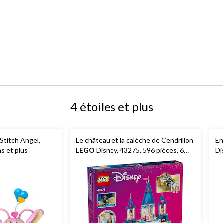
4 étoiles et plus
 Stitch Angel,
Le château et la calèche de Cendrillon
En
ns et plus
LEGO
Disney, 43275, 596 pièces, 6
Di
ans et plus
mi
pl