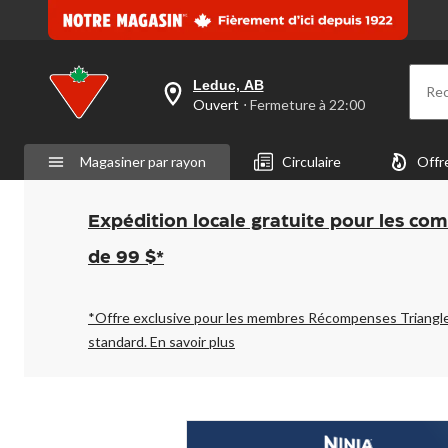
Leduc, AB
Re
votre
Ouvert
⋅ Fermeture à 22:00
magasin
préféré
est
Magasiner par rayon
Circulaire
Offr
Leduc,
AB,
courament
Ouvert,
Expédition locale gratuite pour les co
Fermeture
à
de 99 $*
à
22:00
cliquer
pour
*Offre exclusive pour les membres Récompenses Triangl
changer
standard.
En savoir plus