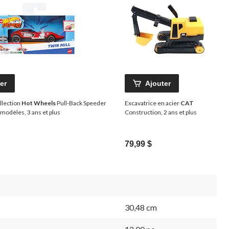
er
Ajouter
llection
Hot Wheels
Pull-Back Speeder
Excavatrice en acier
CAT
 modèles, 3 ans et plus
Construction, 2 ans et plus
79,99 $
30,48 cm