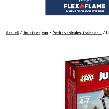
L
Accueil
Jouets et jeux
Petits véhicules, trains et ...
L
J
L
B
3,
L
p
à
fe
d
M
p
6