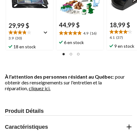
44,99 $
18,99 $
29,99 $
4.9
(16)
4.9
4.1
4.1
(37)
3.9
3.9
(30)
étoile(s)
6 en stock
étoile(s)
étoile(s)
9 en stock
18 en stock
sur
sur
sur
5.
5.
5.
16
37
30
évaluations
évaluations
évaluations
À l'attention des personnes résidant au Québec
: pour
obtenir des renseignements sur l'entretien et la
réparation,
cliquez ici.
Produit Détails
Caractéristiques