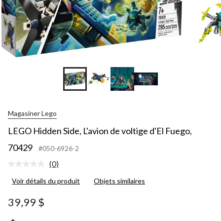
Magasiner Lego
LEGO Hidden Side, L'avion de voltige d'El Fuego,
70429
#050-6926-2
(0)
Aucune
cote
Voir détails du produit
Objets similaires
pour
ce
produit.
39,99 $
Lien
vers