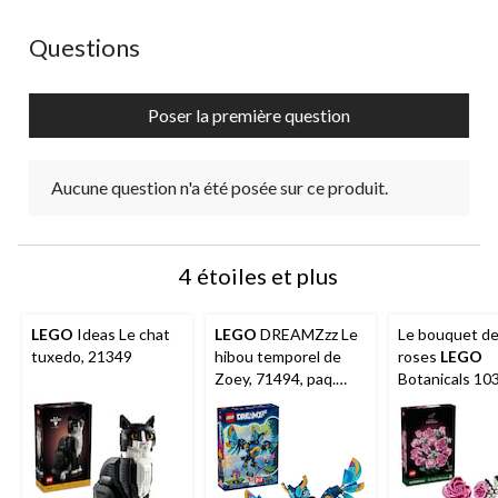
action
action
action
action
action
ouvrira
ouvrira
ouvrira
ouvrira
ouvrira
Aucune question n'a été posée sur ce produit.
Questions
le
le
le
le
le
formulaire
formulaire
formulaire
formulaire
formulaire
de
de
de
de
de
Poser la première question
soumission.
soumission.
soumission.
soumission.
soumission.
Aucune question n'a été posée sur ce produit.
4 étoiles et plus
LEGO
Ideas Le chat
LEGO
DREAMZzz Le
Le bouquet de
tuxedo, 21349
hibou temporel de
roses
LEGO
Zoey, 71494, paq.
Botanicals 10
359, 8 ans et plus
789 pièces, 18
plus