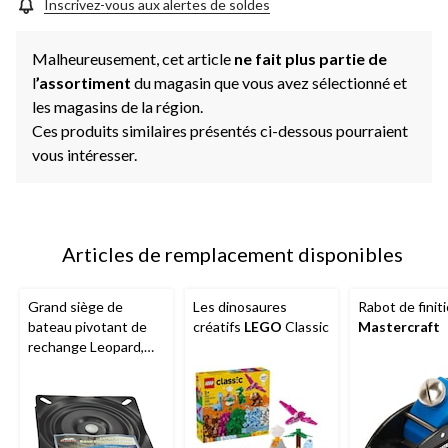
la
Inscrivez-vous aux alertes de soldes
même
page.
Malheureusement, cet article
ne fait plus partie de
l
’assortiment
du magasin que vous avez sélectionné et
les magasins de la région.
Ces produits similaires présentés ci-dessous pourraient
vous intéresser.
Articles de remplacement disponibles
Grand siège de
Les dinosaures
Rabot de finit
bateau pivotant de
créatifs
LEGO
Classic
Mastercraft
rechange Leopard,
noir, 6-7/8 po la x 6-
7/8 po P x 1-1/4 po H