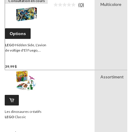
Consultation en cours
(0)
Multicolore
Aucune
cote
pour
ce
produit.
Lien
Options
vers
la
même
LEGO
Hidden Side, L'avion
page.
de voltige d'El Fuego,
70429
39,99 $
Assortiment
Les dinosaures créatifs
LEGO
Classic