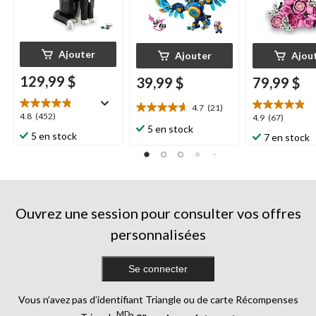
Ajouter
Ajouter
Ajou
129,99 $
39,99 $
79,99 $
4.7
(21)
4.7
4.8
4.8
(452)
4.9
4.9
(67)
étoile(s)
5 en stock
étoile(s)
étoile(s)
5 en stock
7 en stock
sur
sur
sur
5.
5.
5.
21
452
67
évaluations
évaluations
évaluations
Ouvrez une session pour consulter vos offres
personnalisées
Se connecter
Vous n’avez pas d’identifiant Triangle ou de carte Récompenses
MD