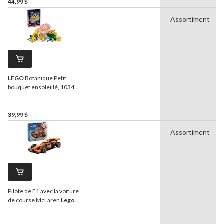
44,99 $
Assortiment
LEGO
Botanique Petit
bouquet ensoleillé, 10347,
373 pièces, 9 ans et plus
39,99 $
Assortiment
Pilote de F1 avec la voiture
de course McLaren
Lego
City, 60442, 86 pièces, 6
ans et plus