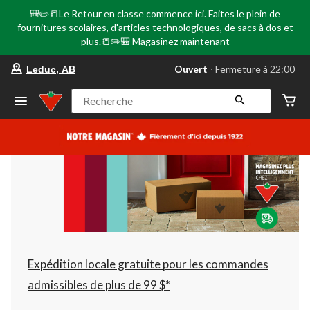
🎒✏️📒Le Retour en classe commence ici. Faites le plein de
fournitures scolaires, d'articles technologiques, de sacs à dos et
plus.📒✏️🎒
Magasinez maintenant
votre
Ouvert
⋅ Fermeture à 22:00
Leduc, AB
magasin
préféré
est
Recherche
Leduc,
AB,
courament
Ouvert,
Fermeture
à
à
22:00
cliquer
pour
changer
Expédition locale gratuite pour les commandes
admissibles de plus de 99 $*