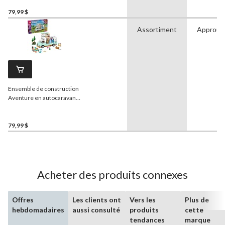
42686, 668 pièces, 7 ans et
plus
79,99 $
Assortiment
Approuv
Ensemble de construction
Aventure en autocaravane
de l'amitié
LEGO
Friends,
42663, 778 pièces, 7 ans et
+
79,99 $
Acheter des produits connexes
Offres
Les clients ont
Vers les
Plus de
hebdomadaires
aussi consulté
produits
cette
tendances
marque