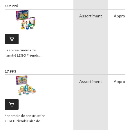
City, 42896, 794 pièces, 8
ans et plus
119,99 $
Assortiment
Approuv
La soirée cinéma de
l'amitié
LEGO
Friends
(42642), 154 pièces, 6 ans
et plus
17,99 $
Assortiment
Approuv
Ensemble de construction
LEGO
Friends L'aire de
jeux intérieure amusante,