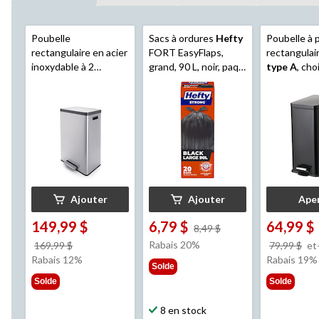
Poubelle
Sacs à ordures
Hefty
Poubelle à 
rectangulaire en acier
FORT EasyFlaps,
rectangulair
inoxydable à 2
grand, 90 L, noir, paq.
type A
, cho
compartiments
type
20
couleur, 30 
A
, 2 x 20 L
Ajouter
Ajouter
Ape
149,99 $
6,79 $
64,99 $
prix
8,49 $
était
prix
Rabais 20%
169,99 $
79,99 $
et
8,49 $
était
Rabais 12%
Rabais 19%
Solde
169,99 $
Solde
Solde
8 en stock