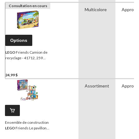
Consultation en cours
Multicolore
Approuv
Options
LEGO
Friends Camion de
recyclage - 41712, 259
pièces.
24,99 $
Assortiment
Approuv
Ensemble de construction
LEGO
Friends Le pavillon
de l'amitié de Heartlake