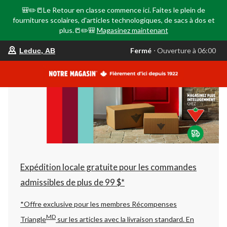
🎒✏️📒Le Retour en classe commence ici. Faites le plein de
fournitures scolaires, d'articles technologiques, de sacs à dos et
plus.📒✏️🎒
Magasinez maintenant
votre
Fermé
⋅ Ouverture à 06:00
Leduc, AB
magasin
préféré
est
Leduc,
AB,
courament
Fermé,
Ouverture
à
à
06:00
cliquer
pour
changer
Expédition locale gratuite pour les commandes
admissibles de plus de 99 $*
*Offre exclusive pour les membres Récompenses
MD
Triangle
sur les articles avec la livraison standard.
En