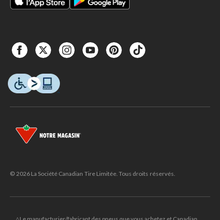
© 2026 La Société Canadian Tire Limitée. Tous droits réservés.
△Le manufacturier/fabricant des pneus que vous achetez et Canadian