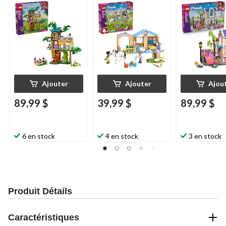
Friends, 42652, 701
animaux, 42696, 141
42687, 946 piè
pièces, 8 ans et +
pièces, 4 ans et plus
ans et plus
Ajouter
Ajouter
Ajou
89,99 $
39,99 $
89,99 $
6 en stock
4 en stock
3 en stock
Produit Détails
Caractéristiques