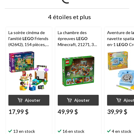
4 étoiles et plus
La soirée cinéma de
La chambre des
Aventure de l
l'amitié
LEGO
Friends
épreuves
LEGO
navette spatia
(42642), 154 pièces, 6
Minecraft, 21271, 322
en-1
LEGO
Cr
ans et plus
pièces, 8 ans et +
(31174), 383 p
ans et plus
Ajouter
Ajouter
Ajou
17,99 $
49,99 $
39,99 $
13 en stock
16 en stock
4 en stock