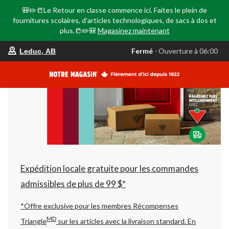
🎒✏️📒Le Retour en classe commence ici. Faites le plein de
fournitures scolaires, d'articles technologiques, de sacs à dos et
plus.📒✏️🎒
Magasinez maintenant
votre
Fermé
⋅ Ouverture à 06:00
Leduc, AB
magasin
préféré
est
Leduc,
AB,
courament
Fermé,
Ouverture
à
à
06:00
cliquer
pour
changer
Expédition locale gratuite pour les commandes
admissibles de plus de 99 $*
*Offre exclusive pour les membres Récompenses
MD
Triangle
sur les articles avec la livraison standard.
En