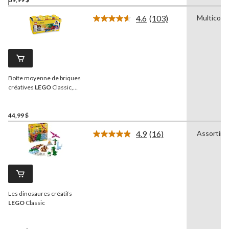
4.6
(103)
Multicolo
Lire
les
103
commentaires.
Lien
vers
la
Boîte moyenne de briques
même
page.
créatives
LEGO
Classic,
484 pièces
44,99 $
4.9
(16)
Assortim
Lire
les
16
commentaires.
Lien
vers
la
Les dinosaures créatifs
même
page.
LEGO
Classic