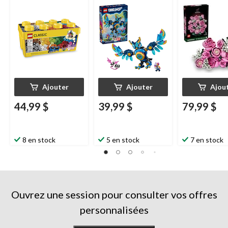
pièces
359, 8 ans et plus
789 pièces, 18
plus
Ajouter
Ajouter
Ajou
44,99 $
39,99 $
79,99 $
8 en stock
5 en stock
7 en stock
Ouvrez une session pour consulter vos offres
personnalisées