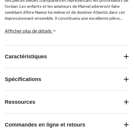
des pièces bleues transparentes représentant les profondeurs de
l'océan. Les enfants et les amateurs de Marvel adoreront faire
semblant d'être Namor lui-même et de dominer Atlantis dans cet
impressionnant ensemble. Il constituera une excellente pièce
maîtresse pour toute collection LEGO et inspirera le jeu créatif
pendant des heures.
Afficher plus de détails
Caractéristiques
Spécifications
Ressources
Commandes en ligne et retours