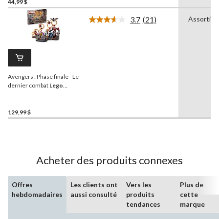
44,99 $
3.7
(21)
Assortim
Lire
les
21
commentaires.
Lien
vers
la
Avengers : Phase finale - Le
même
page.
dernier combat
Lego
Marvel - 76323, 621
pièces, 10 ans et plus
129,99 $
Acheter des produits connexes
Offres
Les clients ont
Vers les
Plus de
hebdomadaires
aussi consulté
produits
cette
tendances
marque