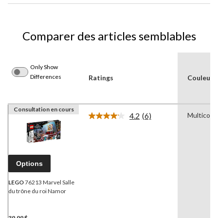
Comparer des articles semblables
Only Show
Differences
Ratings
Couleur(s
Consultation en cours
4.2
(6)
Multicolo
Lire
les
6
commentaires.
Lien
vers
Options
la
même
page.
LEGO
76213 Marvel Salle
du trône du roi Namor
39,99 $