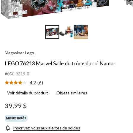
Magasiner Lego
LEGO 76213 Marvel Salle du trône du roi Namor
#050-9319-0
4.2
(6)
Lire
les
Voir détails du produit
Objets similaires
6
commentaires.
Lien
39,99 $
vers
la
même
Mieux notés
page.
Inscrivez-vous aux alertes de soldes