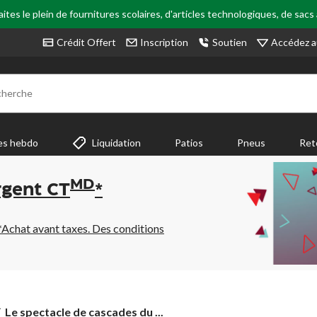
tes le plein de fournitures scolaires, d'articles technologiques, de sacs
Accédez a
Crédit Offert
Inscription
Soutien
cherche
es hebdo
Liquidation
Patios
Pneus
Ret
MD
rgent CT
*
*Achat avant taxes. Des conditions
Le
Le spectacle de cascades du ...