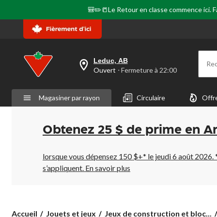
🎒✏️📒Le Retour en classe commence ici. Fai
Leduc, AB
Re
votre
Ouvert
⋅ Fermeture à 22:00
magasin
préféré
est
Magasiner par rayon
Circulaire
Offr
Leduc,
AB,
courament
Ouvert,
Obtenez 25 $ de prime en A
Fermeture
à
à
22:00
lorsque vous dépensez 150 $+* le jeudi 6 août 2026. 
cliquer
s’appliquent.
En savoir plus
pour
changer
Accueil
Jouets et jeux
Jeux de construction et bloc...