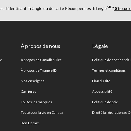
MD
as d’identifiant Triangle ou de carte Récompenses Triangle
?
S’inscri
À propos de nous
Légale
re
À propos de Canadian Tire
Politique de confidential
À propos de Triangle ID
Termes et conditions
Nos enseignes
Plan du site
Carrières
Accessibilité
Toutes les marques
Politique de prix
Testé pour la vie en Canada
Droit à la réparation au
Bon Départ