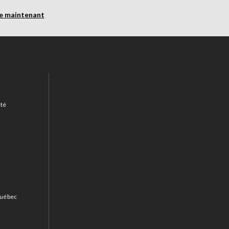
re maintenant
ité
 Québec