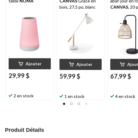
table
NOMA
CANVAS
Grace en
abat-jour en r
bois, 27,5 po, blanc
CANVAS
, 20 
mat
Ajouter
Ajouter
Ajou
29,99 $
59,99 $
67,99 $
2 en stock
1 en stock
4 en stock
Produit Détails