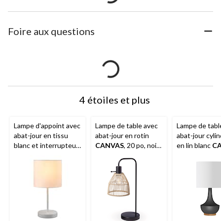
Foire aux questions
4 étoiles et plus
Lampe d'appoint avec
Lampe de table avec
Lampe de tabl
abat-jour en tissu
abat-jour en rotin
abat-jour cyli
blanc et interrupteur
CANVAS
, 20 po, noir
en lin blanc
C
en ligne
For Living
,
mat
16 po, noir ma
14 po, blanc mat