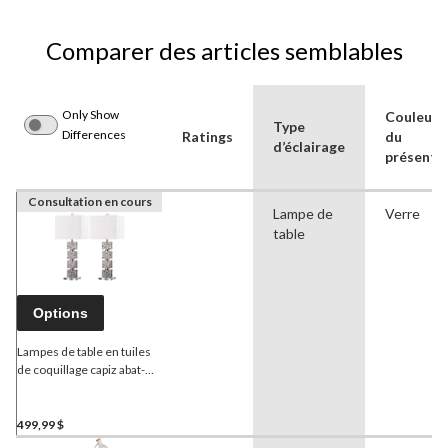
Comparer des articles semblables
Only Show
Couleur(s
Type
Differences
Ratings
du
d’éclairage
présento
Consultation en cours
Lampe de
Verre
table
Options
Lampes de table en tuiles
de coquillage capiz abat-
jour en coton
Safavieh
Boise, 27,5 po, crème, paq.
2
499,99 $