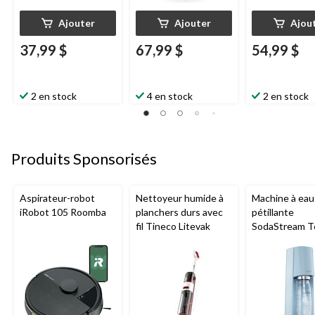
Ajouter
Ajouter
Ajou
37,99 $
67,99 $
54,99 $
2 en stock
4 en stock
2 en stock
Produits Sponsorisés
Aspirateur-robot
Nettoyeur humide à
Machine à eau
iRobot 105 Roomba
planchers durs avec
pétillante
fil Tineco Litevak
SodaStream T