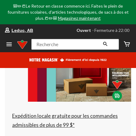
🎒✏️📒Le Retour en classe commence ici. Faites le plein de
fournitures scolaires, d'articles technologiques, de sacs à dos et
plus.📒✏️🎒
Magasinez maintenant
votre
Ouvert
⋅ Fermeture à 22:00
Leduc, AB
magasin
préféré
est
Recherche
Leduc,
AB,
courament
Ouvert,
Fermeture
à
à
22:00
cliquer
pour
changer
Expédition locale gratuite pour les commandes
admissibles de plus de 99 $*