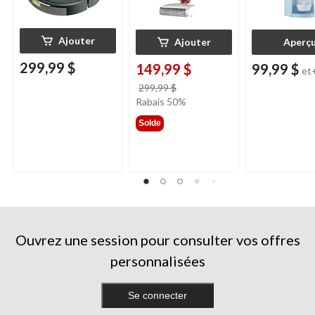
Ajouter
Ajouter
Aperç
299,99 $
149,99 $
99,99 $
et
prix
299,99 $
était
Rabais 50%
299,99 $
Solde
Ouvrez une session pour consulter vos offres
personnalisées
Se connecter