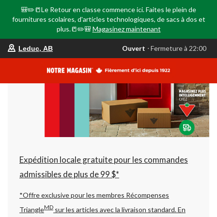
🎒✏️📒Le Retour en classe commence ici. Faites le plein de
fournitures scolaires, d'articles technologiques, de sacs à dos et
plus.📒✏️🎒
Magasinez maintenant
votre
Ouvert
⋅ Fermeture à 22:00
Leduc, AB
magasin
préféré
est
Leduc,
AB,
courament
Ouvert,
Fermeture
à
à
22:00
cliquer
pour
changer
Expédition locale gratuite pour les commandes
admissibles de plus de 99 $*
*Offre exclusive pour les membres Récompenses
MD
Triangle
sur les articles avec la livraison standard.
En