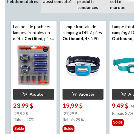
hebdomadaires
aussi consulté
produits
cette
tendances
marque
Lampes de poche et
Lampe frontale de
Lampe front
lampes frontales en
camping à DEL à piles
camping à D
métal
Certified
, piles
Outbound
, 45 à 90
Outbound
comprises, paq. 5
lumens, paq. 3
17 lumens
Ajouter
Ajouter
Aj
23,99 $
19,99 $
9,49 $
1
prix
prix
Rabais 27%
29,99 $
27,99 $
était
était
Rabais 20%
Rabais 29%
Solde
29,99 $
27,99 $
Solde
Solde