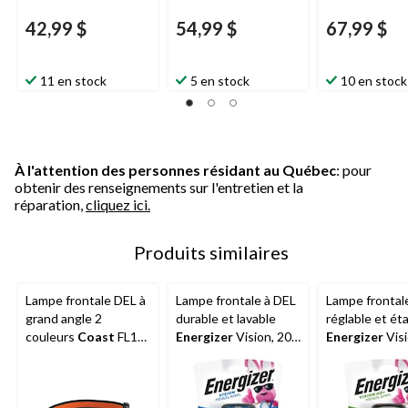
42,99 $
54,99 $
67,99 $
11 en stock
5 en stock
10 en stock
À l'attention des personnes résidant au Québec
: pour
obtenir des renseignements sur l'entretien et la
réparation,
cliquez ici.
Produits similaires
Lampe frontale DEL à
Lampe frontale à DEL
Lampe frontal
grand angle 2
durable et lavable
réglable et ét
couleurs
Coast
FL19,
Energizer
Vision, 200
Energizer
Vis
365 lumens, piles
lumens, piles
HD+, 350 lume
comprises
comprises
piles comprise