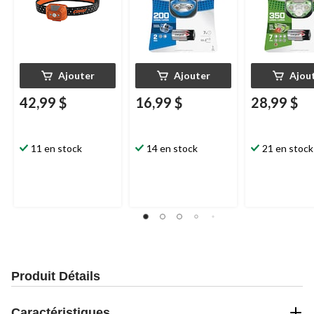
Ajouter
Ajouter
Ajou
42,99 $
16,99 $
28,99 $
11 en stock
14 en stock
21 en stock
Produit Détails
Caractéristiques