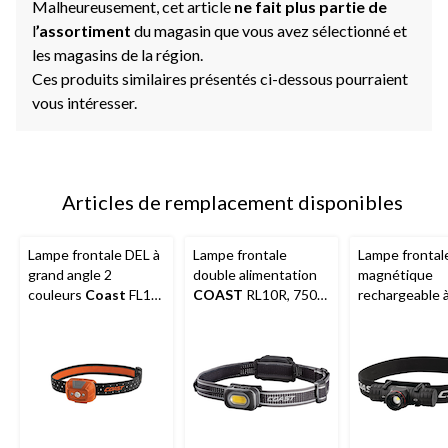
Malheureusement, cet article
ne fait plus partie de
l
’assortiment
du magasin que vous avez sélectionné et
les magasins de la région.
Ces produits similaires présentés ci-dessous pourraient
vous intéresser.
Articles de remplacement disponibles
Lampe frontale DEL à
Lampe frontale
Lampe frontal
grand angle 2
double alimentation
magnétique
couleurs
Coast
FL19,
COAST
RL10R, 750
rechargeable 
365 lumens, piles
lumens
double alimen
comprises
résistant à l'
des intempéri
Coast
XPH30R