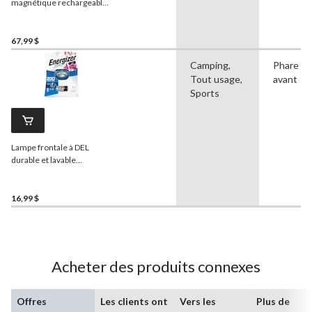
magnétique rechargeable
à double alimentation
résistant à l'épreuve des
intempéries
Coast
67,99 $
XPH30R, noir
Camping,
Phare
Tout usage,
avant
Sports
Lampe frontale à DEL
durable et lavable
Energizer
Vision, 200
lumens, piles comprises
16,99 $
Acheter des produits connexes
Offres
Les clients ont
Vers les
Plus de