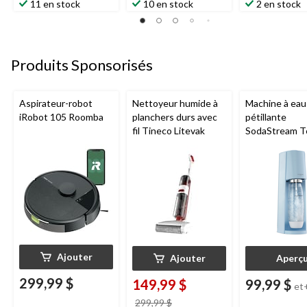
11 en stock
10 en stock
2 en stock
Produits Sponsorisés
Aspirateur-robot
Nettoyeur humide à
Machine à eau
iRobot 105 Roomba
planchers durs avec
pétillante
fil Tineco Litevak
SodaStream T
Ajouter
Ajouter
Aperç
299,99 $
149,99 $
99,99 $
et
prix
299,99 $