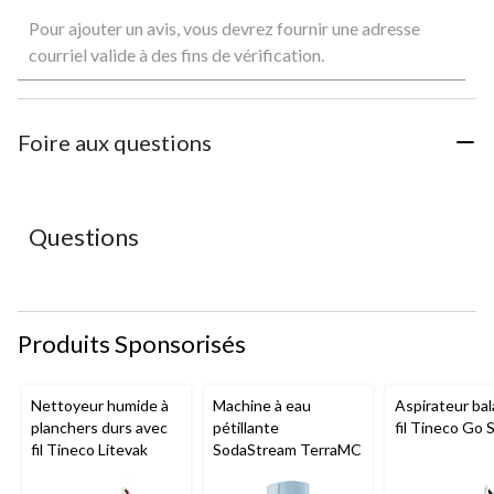
Sélectionnez
Sélectionnez
Sélectionnez
Sélectionnez
Sélectionnez
Pour ajouter un avis, vous devrez fournir une adresse
pour
pour
pour
pour
pour
évaluer
évaluer
évaluer
évaluer
évaluer
courriel valide à des fins de vérification.
l'article
l'article
l'article
l'article
l'article
à
à
à
à
à
1
2
3
4
5
étoile.
étoiles.
étoiles.
étoiles.
étoiles.
Foire aux questions
Cette
Cette
Cette
Cette
Cette
action
action
action
action
action
ouvrira
ouvrira
ouvrira
ouvrira
ouvrira
le
le
le
le
le
Questions
formulaire
formulaire
formulaire
formulaire
formulaire
de
de
de
de
de
soumission.
soumission.
soumission.
soumission.
soumission.
Produits Sponsorisés
Nettoyeur humide à
Machine à eau
Aspirateur bal
planchers durs avec
pétillante
fil Tineco Go S
fil Tineco Litevak
SodaStream TerraMC