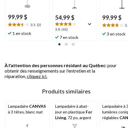
99,99 $
54,99 $
99,99 $
3.5
(2)
3
3.5
3.7
3.8
3.8
(41)
étoile(s)
étoile(s)
1 en stock
3 en stock
étoile(s)
7 en stock
sur
sur
sur
5.
5.
5.
2
10
41
évaluations
évaluations
évaluations
À l'attention des personnes résidant au Québec
: pour
obtenir des renseignements sur l'entretien et la
réparation,
cliquez ici.
Produits similaires
Lampadaire
CANVAS
Lampadaire à abat-
Lampadaire à 
à 3 têtes, blanc mat
jour en plastique
For
lumières coni
Living
, 72 po, argent
réglables
CAN
67 po, noir ma