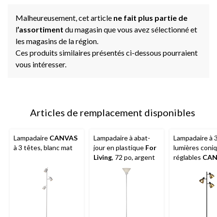
Malheureusement, cet article
ne fait plus partie de
l
’assortiment
du magasin que vous avez sélectionné et
les magasins de la région.
Ces produits similaires présentés ci-dessous pourraient
vous intéresser.
Articles de remplacement disponibles
Lampadaire
CANVAS
Lampadaire à abat-
Lampadaire à 
à 3 têtes, blanc mat
jour en plastique
For
lumières coni
Living
, 72 po, argent
réglables
CAN
67 po, noir ma
brossé