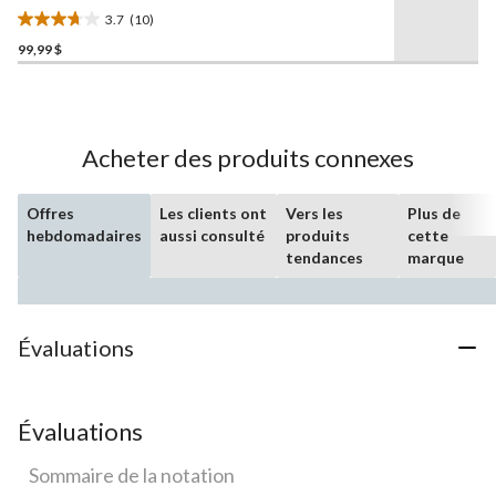
CANVAS
, 67 po, noir
3.7
(10)
mat/laiton brossé
3.7
99,99 $
étoile(s)
sur
5.
10
évaluations
Acheter des produits connexes
Offres
Les clients ont
Vers les
Plus de
hebdomadaires
aussi consulté
produits
cette
tendances
marque
Évaluations
Évaluations
Sommaire de la notation