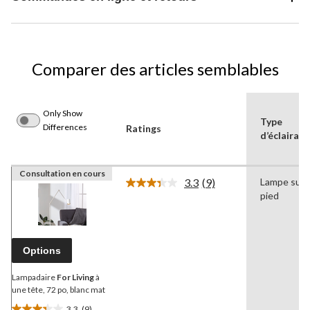
Comparer des articles semblables
Only Show
Type
Differences
Ratings
d’éclairage
Consultation en cours
3.3
(9)
Lampe sur
Lire
pied
les
9
commentaires.
Lien
vers
Options
la
même
page.
Lampadaire
For Living
à
une tête, 72 po, blanc mat
3.3
(9)