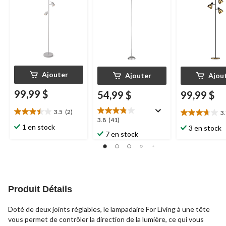
brossé
Ajouter
Ajouter
Ajou
99,99 $
54,99 $
99,99 $
3.5
(2)
3
3.5
3.7
3.8
3.8
(41)
étoile(s)
étoile(s)
1 en stock
3 en stock
étoile(s)
7 en stock
sur
sur
sur
5.
5.
5.
2
10
41
évaluations
évaluations
évaluations
Produit Détails
Doté de deux joints réglables, le lampadaire For Living à une tête
vous permet de contrôler la direction de la lumière, ce qui vous