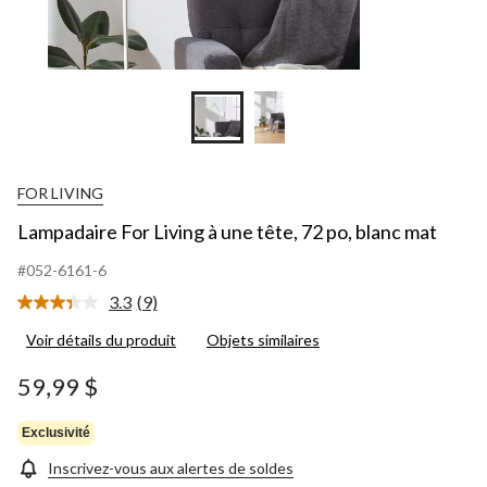
FOR LIVING
Lampadaire For Living à une tête, 72 po, blanc mat
#052-6161-6
3.3
(9)
Lire
les
Voir détails du produit
Objets similaires
9
commentaires.
Lien
59,99 $
vers
la
même
Exclusivité
page.
Inscrivez-vous aux alertes de soldes