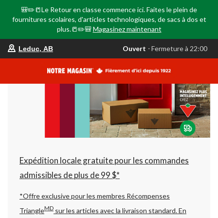
🎒✏️📒Le Retour en classe commence ici. Faites le plein de
fournitures scolaires, d'articles technologiques, de sacs à dos et
plus.📒✏️🎒
Magasinez maintenant
votre
Ouvert
⋅ Fermeture à 22:00
Leduc, AB
magasin
préféré
est
Leduc,
AB,
courament
Ouvert,
Fermeture
à
à
22:00
cliquer
pour
changer
Expédition locale gratuite pour les commandes
admissibles de plus de 99 $*
*Offre exclusive pour les membres Récompenses
MD
Triangle
sur les articles avec la livraison standard.
En