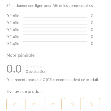
Sélectionner une ligne pour filtrer les commentaires
0 étoile
étoiles
0
0 commentai
0 étoile
étoiles
0
0 commentai
0 étoile
étoiles
0
0 commentai
0 étoile
étoiles
0
0 commentai
0 étoile
étoiles
0
0 commentai
Note générale
0.0
0 évaluation
0 commentateurs sur 0 (0%) recommandent ce produit
Évaluez ce produit