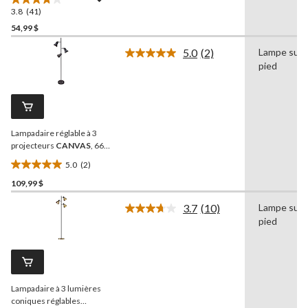
3.8
(41)
3.8
étoile(s)
54,99 $
sur
5.0
(2)
Lampe sur
5.
Lire
pied
41
les
2
évaluations
commentaires.
Lien
vers
la
Lampadaire réglable à 3
même
page.
projecteurs
CANVAS
, 66
po, anthracite mat
5.0
(2)
5.0
109,99 $
étoile(s)
sur
3.7
(10)
Lampe sur
5.
Lire
pied
les
2
10
évaluations
commentaires.
Lien
vers
la
Lampadaire à 3 lumières
même
page.
coniques réglables