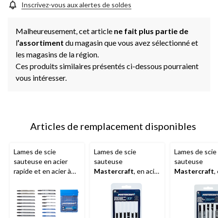
Inscrivez-vous aux alertes de soldes
Malheureusement, cet article
ne fait plus partie de
l
’assortiment
du magasin que vous avez sélectionné et
les magasins de la région.
Ces produits similaires présentés ci-dessous pourraient
vous intéresser.
Articles de remplacement disponibles
Lames de scie
Lames de scie
Lames de scie
sauteuse en acier
sauteuse
sauteuse
rapide et en acier à
Mastercraft
, en acier
Mastercraft
,
carbone élevé à tige
à carbone élevé, pour
à carbone élev
en T
Mastercraft
bois, paq. 10
bois, paq. 5
avec étui, pour bois,
métal, paq. 32