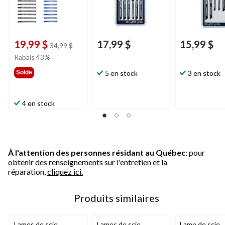
19,99 $
17,99 $
15,99 $
prix
34,99 $
était
Rabais 43%
34,99 $
Solde
5 en stock
3 en stock
4 en stock
À l'attention des personnes résidant au Québec
: pour
obtenir des renseignements sur l'entretien et la
réparation,
cliquez ici.
Produits similaires
Lames de scie
Lames de scie
Lame de scie