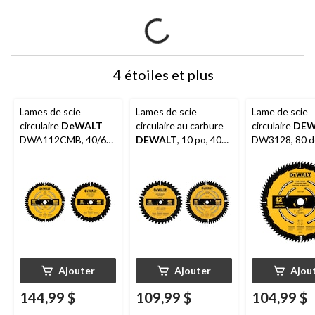
4 étoiles et plus
Lames de scie
Lames de scie
Lame de scie
circulaire
DeWALT
circulaire au carbure
circulaire
DEW
DWA112CMB, 40/60
DEWALT
, 10 po, 40
DW3128, 80 d
dents en carbure, 12
et 60 dents, paq. 2
carbure, pour l
po, paq. 2
12 po
Ajouter
Ajouter
Ajou
144,99 $
109,99 $
104,99 $