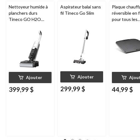
Nettoyeur humide à
Aspirateur balai sans
Plaque chauff
planchers durs
fil Tineco Go Slim
réversible en 
Tineco GO H2O
pour tous les
HammerHead
barbecues por
au gaz Napole
série Q285
Ajouter
Ajouter
Ajou
299,99 $
399,99 $
44,99 $