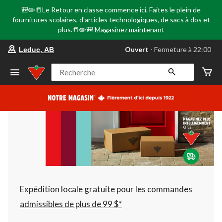
🎒✏️📒Le Retour en classe commence ici. Faites le plein de
fournitures scolaires, d'articles technologiques, de sacs à dos et
plus.📒✏️🎒
Magasinez maintenant
votre
Ouvert
⋅ Fermeture à 22:00
Leduc, AB
magasin
préféré
est
Recherche
Leduc,
AB,
courament
Ouvert,
Fermeture
à
à
22:00
cliquer
pour
changer
Expédition locale gratuite pour les commandes
admissibles de plus de 99 $*