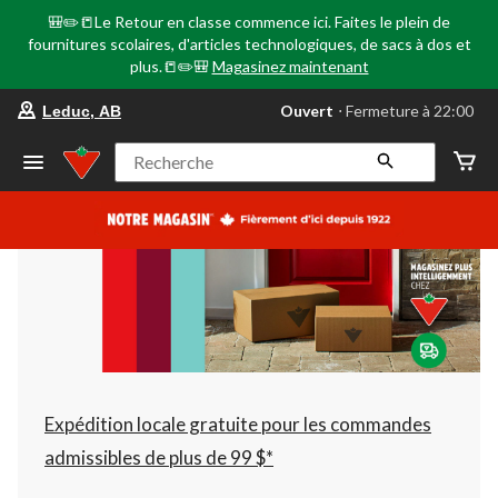
🎒✏️📒Le Retour en classe commence ici. Faites le plein de
fournitures scolaires, d'articles technologiques, de sacs à dos et
plus.📒✏️🎒
Magasinez maintenant
votre
Ouvert
⋅ Fermeture à 22:00
Leduc, AB
magasin
préféré
est
Recherche
Leduc,
AB,
courament
Ouvert,
Fermeture
à
à
22:00
cliquer
pour
changer
Expédition locale gratuite pour les commandes
admissibles de plus de 99 $*