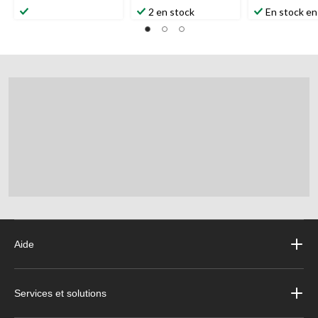
2 en stock
En stock en
Aide
Services et solutions