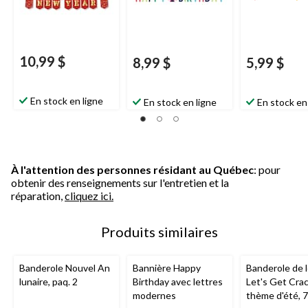
10,99 $
8,99 $
5,99 $
En stock en ligne
En stock en ligne
En stock en
À l'attention des personnes résidant au Québec
: pour
obtenir des renseignements sur l'entretien et la
réparation,
cliquez ici.
Produits similaires
Banderole Nouvel An
Bannière Happy
Banderole de 
lunaire, paq. 2
Birthday avec lettres
Let's Get Crac
modernes
thème d'été, 7