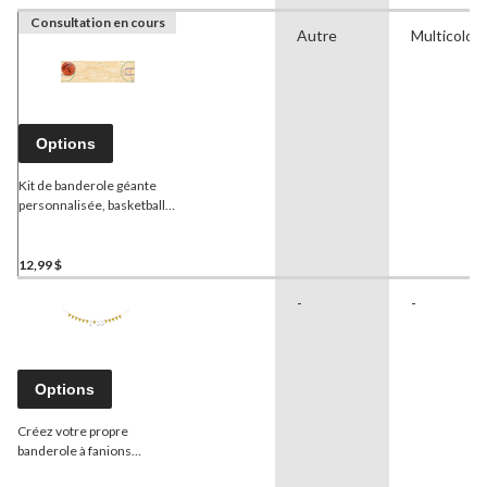
Consultation en cours
Autre
Multicolor
Options
Kit de banderole géante
personnalisée, basketball
Spalding
12,99 $
-
-
Options
Créez votre propre
banderole à fanions
étincelante pour