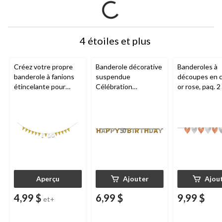
4 étoiles et plus
Créez votre propre
Banderole décorative
Banderoles à
banderole à fanions
suspendue
découpes en c
étincelante pour
Célébration
or rose, paq. 2
anniversaire/mariage/
étincelante Happy
fête prénatale,
50th Birthday,
argent, 20 pi
noir/or/argent, pois, 7
po, pour fête
d'anniversaire
Aperçu
Ajouter
Ajou
4,99 $
6,99 $
9,99 $
et+