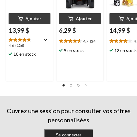
Ajouter
Ajouter
Ajou
13,99 $
6,29 $
14,99 $
4.7
(24)
4
4.7
4.0
4.6
4.6
(126)
étoile(s)
étoile(s)
9 en stock
12 en stock
étoile(s)
10 en stock
sur
sur
sur
5.
5.
5.
24
1
126
évaluations
évaluation
évaluations
Ouvrez une session pour consulter vos offres
personnalisées
Se connecter