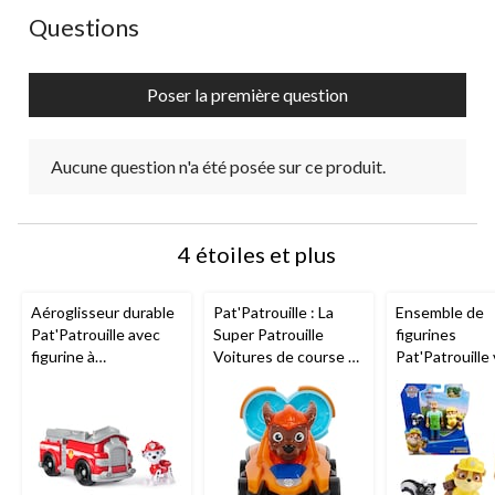
ouvrira
ouvrira
ouvrira
ouvrira
ouvrira
Aucune question n'a été posée sur ce produit.
Questions
le
le
le
le
le
formulaire
formulaire
formulaire
formulaire
formulaire
de
de
de
de
de
Poser la première question
soumission.
soumission.
soumission.
soumission.
soumission.
Aucune question n'a été posée sur ce produit.
4 étoiles et plus
Aéroglisseur durable
Pat'Patrouille : La
Ensemble de
Pat'Patrouille avec
Super Patrouille
figurines
figurine à
Voitures de course La
Pat'Patrouille 
collectionner
patrouille de chiots,
paq. 3, 3 ans e
choix variés