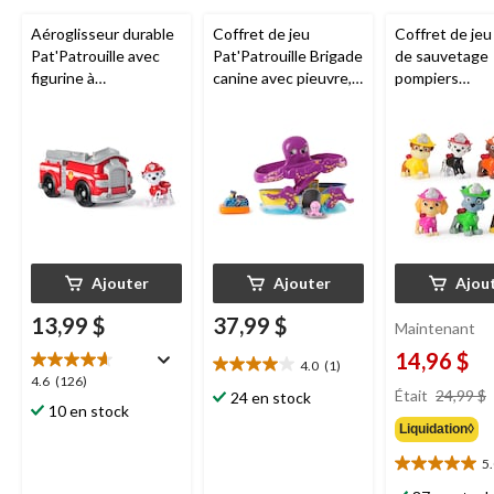
Aéroglisseur durable
Coffret de jeu
Coffret de jeu
Pat'Patrouille avec
Pat'Patrouille Brigade
de sauvetage
figurine à
canine avec pieuvre, 3
pompiers
collectionner
ans et plus
Pat'Patrouille
figurines à
collectionner, 
plus
Ajouter
Ajouter
Ajou
13,99 $
37,99 $
Maintenant
14,96 $
4.0
(1)
4.0
4.6
4.6
(126)
étoile(s)
Était
24,99 $
24 en stock
étoile(s)
10 en stock
sur
sur
Liquidation◊
5.
5.
1
126
5
5.0
évaluation
évaluations