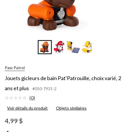
+6
Paw Patrol
Jouets gicleurs de bain Pat'Patrouille, choix varié, 2
ans et plus
#050-7931-2
(0)
Aucune
cote
Voir détails du produit
Objets similaires
pour
ce
produit.
4,99 $
Lien
vers