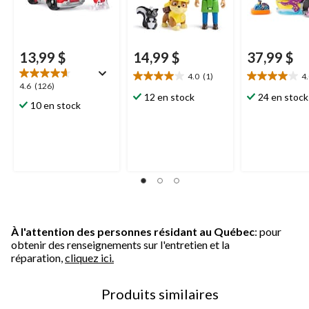
13,99 $
14,99 $
37,99 $
4.0
(1)
4
4.0
4.0
4.6
4.6
(126)
étoile(s)
étoile(s)
12 en stock
24 en stock
étoile(s)
10 en stock
sur
sur
sur
5.
5.
5.
1
1
126
évaluation
évaluation
évaluations
À l'attention des personnes résidant au Québec
: pour
obtenir des renseignements sur l'entretien et la
réparation,
cliquez ici.
Produits similaires