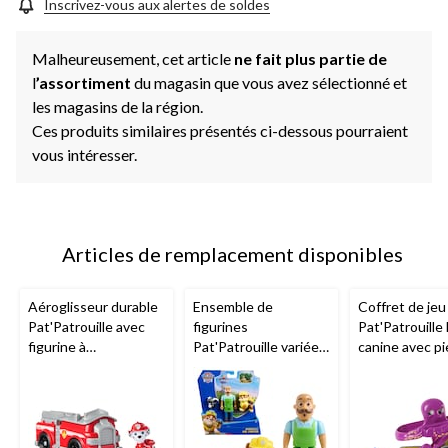
la
Inscrivez-vous aux alertes de soldes
même
page.
Malheureusement, cet article
ne fait plus partie de
l
’assortiment
du magasin que vous avez sélectionné et
les magasins de la région.
Ces produits similaires présentés ci-dessous pourraient
vous intéresser.
Articles de remplacement disponibles
Aéroglisseur durable
Ensemble de
Coffret de jeu
Pat'Patrouille avec
figurines
Pat'Patrouille
figurine à
Pat'Patrouille variées,
canine avec pi
collectionner
paq. 3, 3 ans et plus
ans et plus