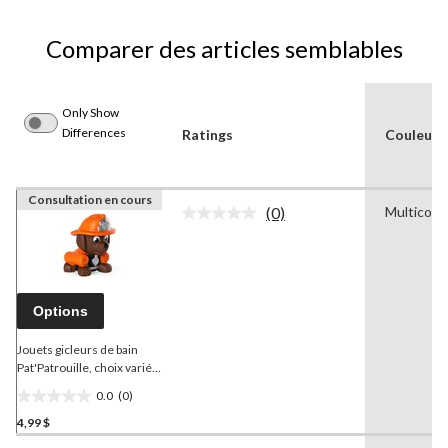
Comparer des articles semblables
Only Show
Differences
Ratings
Couleur(s
Consultation en cours
(0)
Multicolo
Aucune
cote
pour
ce
produit.
Lien
Options
vers
la
même
Jouets gicleurs de bain
page.
Pat'Patrouille, choix varié,
2 ans et plus
0.0
(0)
0.0
4,99 $
étoile(s)
sur