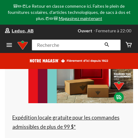
🎒✏️📒Le Retour en classe commence ici. Faites le plein de
fournitures scolaires, d'articles technologiques, de sacs à dos et
plus.📒✏️🎒
Magasinez maintenant
votre
Ouvert
⋅ Fermeture à 22:00
Leduc, AB
magasin
préféré
est
Recherche
Leduc,
AB,
courament
Ouvert,
Fermeture
à
à
22:00
cliquer
pour
changer
Expédition locale gratuite pour les commandes
admissibles de plus de 99 $*