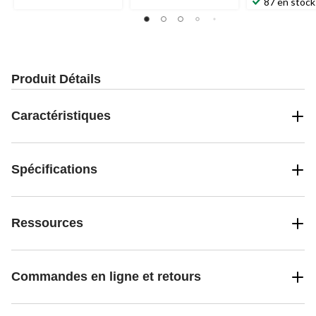
étoile(s)
87 en stock
sur
5.
2
évaluations
Produit Détails
Caractéristiques
Spécifications
Ressources
Commandes en ligne et retours