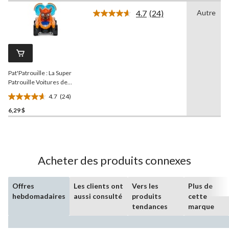
sur
4.7
(24)
Autre
5.
Lire
les
1
24
évaluation
commentaires.
Lien
vers
la
Pat'Patrouille : La Super
même
page.
Patrouille Voitures de
course La patrouille de
4.7
(24)
chiots, choix variés
4.7
6,29 $
étoile(s)
sur
5.
24
évaluations
Acheter des produits connexes
Offres
Les clients ont
Vers les
Plus de
hebdomadaires
aussi consulté
produits
cette
tendances
marque