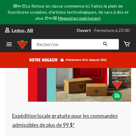
🎒✏️📒Le Retour en classe commence ici. Faites le plein de
fournitures scolaires, d'articles technologiques, de sacs à dos et
plus.📒✏️🎒
Magasinez maintenant
votre
Ouvert
⋅ Fermeture à 22:00
Leduc, AB
magasin
préféré
est
Recherche
Leduc,
AB,
courament
Ouvert,
Fermeture
à
à
22:00
cliquer
pour
changer
Expédition locale gratuite pour les commandes
admissibles de plus de 99 $*