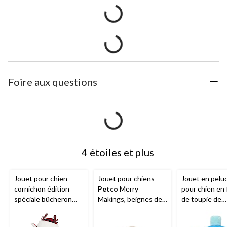
Foire aux questions
4 étoiles et plus
Jouet pour chien
Jouet pour chiens
Jouet en pelu
cornichon édition
Petco
Merry
pour chien en
spéciale bûcheron
Makings, beignes de
de toupie de
Petco
Merry
6 po avec couineur,
Hanoukka
Pet
Makings, 14 po
paq. 4
Holiday, 18 po