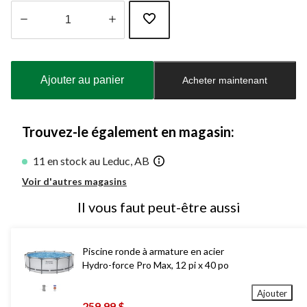
Quantité
mise
à
Ajouter au panier
Acheter maintenant
jour
à
1
Trouvez-le également en magasin:
11 en stock au Leduc, AB
Voir d'autres magasins
Il vous faut peut-être aussi
Piscine ronde à armature en acier
Hydro-force Pro Max, 12 pi x 40 po
Ajouter
259,99 $