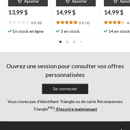
Ajouter
Ajouter
Ajou
13,99 $
14,99 $
14,99 $
0.0
(0)
5.0
(1)
4
0.0
5.0
4.3
étoile(s)
étoile(s)
étoile(s)
En stock en ligne
3 en stock
14 en stock
sur
sur
sur
5.
5.
5.
1
24
évaluation
évaluations
Ouvrez une session pour consulter vos offres
personnalisées
Se connecter
Vous n’avez pas d’identifiant Triangle ou de carte Récompenses
MD
Triangle
?
S’inscrire maintenant