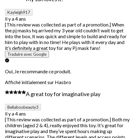
Kayleigh917
il y a 4 ans
[This review was collected as part of a promotion.] When
the pj masks hq arrived my 3 year old couldn’t wait to get
into the box, it was quick and simple to build and ready for
him to play with in no time! He plays with it every day and
it’s definitely a great toy for any Pj mask fans!
Traduire avec Google
Oui, Je recommande ce produit.
Affiché initialement sur Hasbro
5 étoile(s) sur 5.
A great toy for imaginative play
Bellaboobeauty3
il y a 4 ans
[This review was collected as part of a promotion.] Both my
children (aged 2 & 4), really enjoyed this toy. It’s great for
imaginative play and they’ve spent hours making up
different scenarios. The different levels and access points