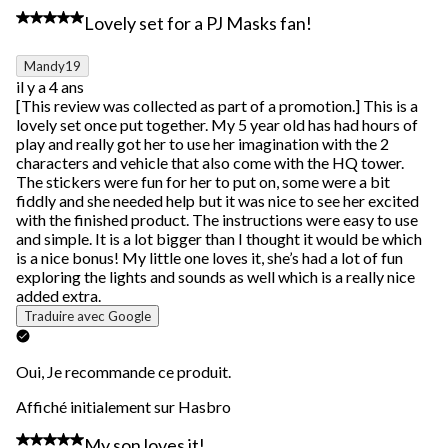
5 étoile(s) sur 5.
Lovely set for a PJ Masks fan!
Mandy19
il y a 4 ans
[This review was collected as part of a promotion.] This is a
lovely set once put together. My 5 year old has had hours of
play and really got her to use her imagination with the 2
characters and vehicle that also come with the HQ tower.
The stickers were fun for her to put on, some were a bit
fiddly and she needed help but it was nice to see her excited
with the finished product. The instructions were easy to use
and simple. It is a lot bigger than I thought it would be which
is a nice bonus! My little one loves it, she’s had a lot of fun
exploring the lights and sounds as well which is a really nice
added extra.
Traduire avec Google
Oui, Je recommande ce produit.
Affiché initialement sur Hasbro
4 étoile(s) sur 5.
My son loves it!