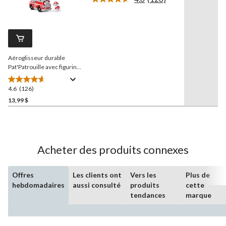
Lire
34
les
126
évaluations
commentaires.
Lien
vers
la
Aéroglisseur durable
même
page.
Pat'Patrouille avec figurine
à collectionner
4.6
(126)
4.6
étoile(s)
13,99 $
sur
5.
126
évaluations
Acheter des produits connexes
Offres
Les clients ont
Vers les
Plus de
hebdomadaires
aussi consulté
produits
cette
tendances
marque