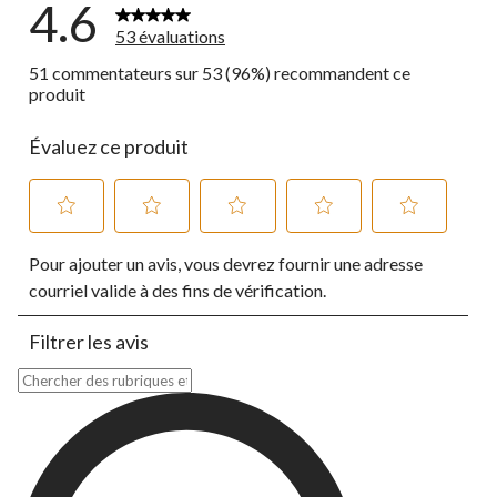
4.6
53 évaluations
51 commentateurs sur 53 (96%) recommandent ce
produit
Évaluez ce produit
Sélectionnez
Sélectionnez
Sélectionnez
Sélectionnez
Sélectionnez
Pour ajouter un avis, vous devrez fournir une adresse
pour
pour
pour
pour
pour
évaluer
évaluer
évaluer
évaluer
évaluer
courriel valide à des fins de vérification.
l'article
l'article
l'article
l'article
l'article
à
à
à
à
à
Filtrer les avis
1
2
3
4
5
étoile.
étoiles.
étoiles.
étoiles.
étoiles.
Zone de recherche de sujet et d'avis
Cette
Cette
Cette
Cette
Cette
action
action
action
action
action
ouvrira
ouvrira
ouvrira
ouvrira
ouvrira
le
le
le
le
le
formulaire
formulaire
formulaire
formulaire
formulaire
de
de
de
de
de