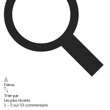
soumission.
soumission.
soumission.
soumission.
soumission.
Filtres
Trier par
Les plus récents
1
1 – 5 sur 53 commentaire
à