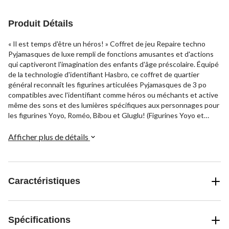
évaluations
Produit Détails
« Il est temps d'être un héros! » Coffret de jeu Repaire techno
Pyjamasques de luxe rempli de fonctions amusantes et d'actions
qui captiveront l'imagination des enfants d'âge préscolaire. Équipé
de la technologie d'identifiant Hasbro, ce coffret de quartier
général reconnaît les figurines articulées Pyjamasques de 3 po
compatibles avec l'identifiant comme héros ou méchants et active
même des sons et des lumières spécifiques aux personnages pour
les figurines Yoyo, Roméo, Bibou et Gluglu! (Figurines Yoyo et
Roméo incluses. Autres figurines vendues séparément. Selon la
disponibilité.) Pour les es enfants de 3 ans et plus qui vont adorer
Afficher plus de détails
piéger les méchants, imaginer des escapades audacieuses avec la
rampe d'évacuation secrète, lancer des projectiles avec le pistolet
et lancer la voiture de Yoyo avec le lanceur de véhicule! Figurines
articulées Yoyo et Roméo donnant aux enfants le pouvoir ultime
Caractéristiques
de jouer entre héros et méchants. Jouet Pyjamasques qui est un
cadeau idéal pour les enfants qui aiment les aventures de super-
héros de Yoyo, Bibou et Gluglu et tous leurs amis et ennemis!
Spécifications