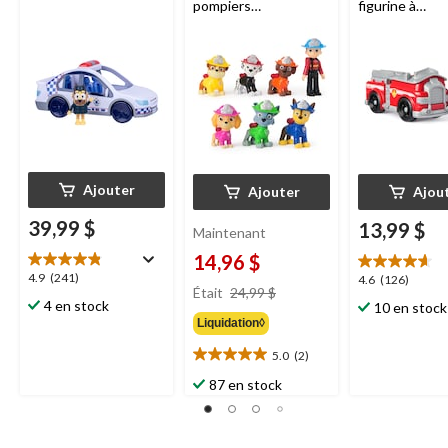
pompiers
figurine à
Pat'Patrouille avec 7
collectionner
figurines à
collectionner, 3 ans et
plus
Ajouter
Ajouter
Ajou
39,99 $
13,99 $
Maintenant
14,96 $
4.9
4.9
(241)
4.6
4.6
(126)
prix
Était
24,99 $
étoile(s)
étoile(s)
4 en stock
était
10 en stock
sur
sur
Liquidation◊
24,99 $
5.
5.
241
126
5.0
(2)
5.0
évaluations
évaluations
étoile(s)
87 en stock
sur
5.
2