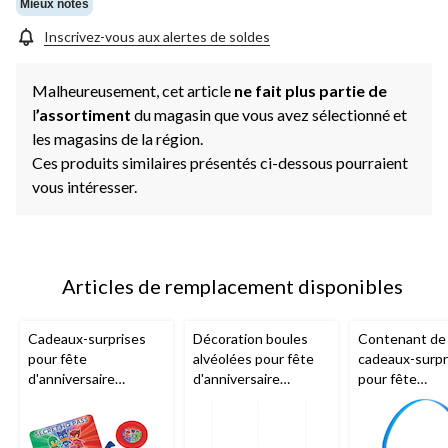
même
Mieux notés
page.
Inscrivez-vous aux alertes de soldes
Malheureusement, cet article
ne fait plus partie de
l
’assortiment
du magasin que vous avez sélectionné et
les magasins de la région.
Ces produits similaires présentés ci-dessous pourraient
vous intéresser.
Articles de remplacement disponibles
Cadeaux-surprises
Décoration boules
Contenant de
pour fête
alvéolées pour fête
cadeaux-surpr
d'anniversaire
d'anniversaire
pour fête
Pyjamasques, paq. 48
Pyjamasques, bleu,
d'anniversaire,
paq. 3
Pyjamasques, 
1 an et plus