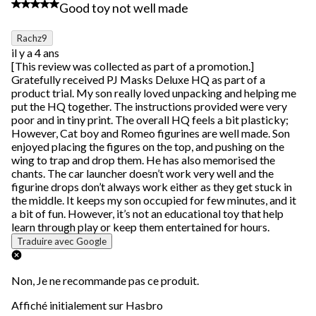
3 étoile(s) sur 5.
Good toy not well made
5
sur
53
Rachz9
commentaire.
il y a 4 ans
[This review was collected as part of a promotion.]
Gratefully received PJ Masks Deluxe HQ as part of a
product trial. My son really loved unpacking and helping me
put the HQ together. The instructions provided were very
poor and in tiny print. The overall HQ feels a bit plasticky;
However, Cat boy and Romeo figurines are well made. Son
enjoyed placing the figures on the top, and pushing on the
wing to trap and drop them. He has also memorised the
chants. The car launcher doesn’t work very well and the
figurine drops don’t always work either as they get stuck in
the middle. It keeps my son occupied for few minutes, and it
a bit of fun. However, it’s not an educational toy that help
learn through play or keep them entertained for hours.
Traduire avec Google
Non, Je ne recommande pas ce produit.
Affiché initialement sur Hasbro