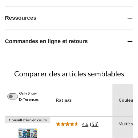
Ressources
Commandes en ligne et retours
Comparer des articles semblables
Only Show
Differences
Ratings
Couleur(s
Consultation en cours
4.6
(53)
Multicolo
Lire
les
53