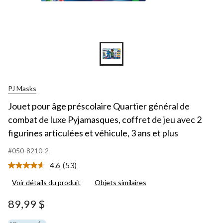
PJ Masks
Jouet pour âge préscolaire Quartier général de
combat de luxe Pyjamasques, coffret de jeu avec 2
figurines articulées et véhicule, 3 ans et plus
#050-8210-2
4.6
(53)
Lire
les
Voir détails du produit
Objets similaires
53
commentaires.
Lien
89,99 $
vers
la