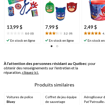
13,99 $
7,99 $
2,49 $
0.0
(0)
3.2
(9)
4
0.0
3.2
4.8
étoile(s)
étoile(s)
étoile(s)
En stock en ligne
En stock en ligne
En stock en
sur
sur
sur
5.
5.
5.
9
4
évaluations
évaluations
À l'attention des personnes résidant au Québec
: pour
obtenir des renseignements sur l'entretien et la
réparation,
cliquez ici.
Produits similaires
Voitures de police
Coffret de jeu équipe
Aéroglisseur 
Bluey
de sauvetage
Pat'Patrouille