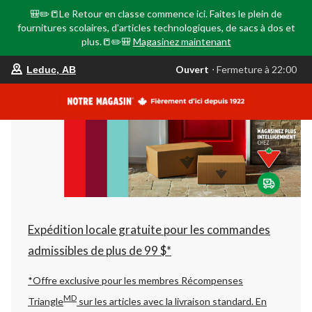
🎒✏️📒Le Retour en classe commence ici. Faites le plein de
fournitures scolaires, d'articles technologiques, de sacs à dos et
plus.📒✏️🎒
Magasinez maintenant
votre
Ouvert
⋅ Fermeture à 22:00
Leduc, AB
magasin
préféré
est
Leduc,
AB,
courament
Ouvert,
Fermeture
à
à
22:00
cliquer
pour
changer
Expédition locale gratuite pour les commandes
admissibles de plus de 99 $*
*Offre exclusive pour les membres Récompenses
MD
Triangle
sur les articles avec la livraison standard.
En