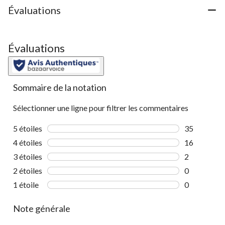
Évaluations
Évaluations
Sommaire de la notation
Sélectionner une ligne pour filtrer les commentaires
5 étoiles
étoiles
35
35 commenta
4 étoiles
étoiles
16
16 commenta
3 étoiles
étoiles
2
2 commentai
2 étoiles
étoiles
0
0 commentai
1 étoile
étoiles
0
0 commentai
Note générale