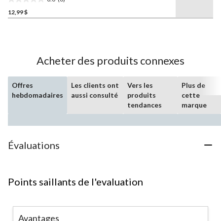
0.0
12,99 $
étoile(s)
sur
5.
Acheter des produits connexes
Offres
Les clients ont
Vers les
Plus de
hebdomadaires
aussi consulté
produits
cette
tendances
marque
Évaluations
Points saillants de l'evaluation
Avantages