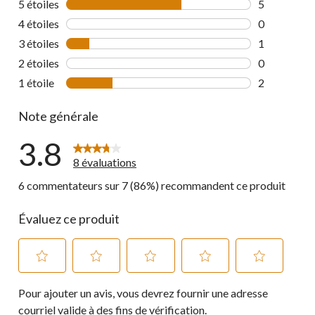
5 étoiles
étoiles
5
5 commentai
4 étoiles
étoiles
0
0 commentai
3 étoiles
étoiles
1
1 commentai
2 étoiles
étoiles
0
0 commentai
1 étoile
étoiles
2
2 commentai
Note générale
3.8
8 évaluations
6 commentateurs sur 7 (86%) recommandent ce produit
Évaluez ce produit
Sélectionnez
Sélectionnez
Sélectionnez
Sélectionnez
Sélectionnez
Pour ajouter un avis, vous devrez fournir une adresse
pour
pour
pour
pour
pour
évaluer
évaluer
évaluer
évaluer
évaluer
courriel valide à des fins de vérification.