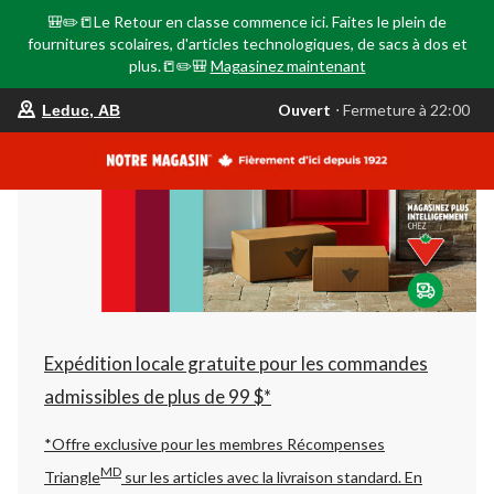
🎒✏️📒Le Retour en classe commence ici. Faites le plein de
fournitures scolaires, d'articles technologiques, de sacs à dos et
plus.📒✏️🎒
Magasinez maintenant
votre
Ouvert
⋅ Fermeture à 22:00
Leduc, AB
magasin
préféré
est
Leduc,
AB,
courament
Ouvert,
Fermeture
à
à
22:00
cliquer
pour
changer
Expédition locale gratuite pour les commandes
admissibles de plus de 99 $*
*Offre exclusive pour les membres Récompenses
MD
Triangle
sur les articles avec la livraison standard.
En