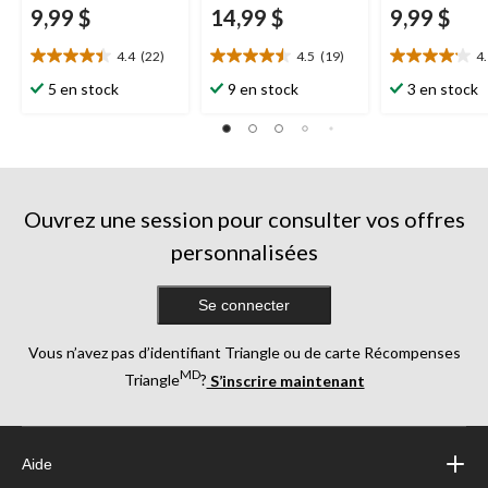
9,99 $
14,99 $
9,99 $
4.4
(22)
4.5
(19)
4
4.4
4.5
4.1
étoile(s)
étoile(s)
étoile(s)
5 en stock
9 en stock
3 en stock
sur
sur
sur
5.
5.
5.
22
19
17
évaluations
évaluations
évaluations
Ouvrez une session pour consulter vos offres
personnalisées
Se connecter
Vous n’avez pas d’identifiant Triangle ou de carte Récompenses
MD
Triangle
?
S’inscrire maintenant
Aide