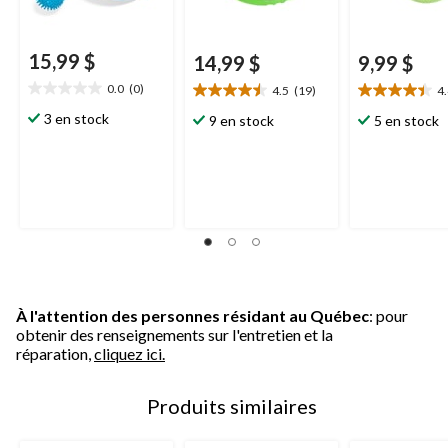
15,99 $
14,99 $
9,99 $
0.0
(0)
4.5
(19)
4
0.0
4.5
4.4
étoile(s)
étoile(s)
étoile(s)
3 en stock
9 en stock
5 en stock
sur
sur
sur
5.
5.
5.
19
22
évaluations
évaluations
À l'attention des personnes résidant au Québec
: pour
obtenir des renseignements sur l'entretien et la
réparation,
cliquez ici.
Produits similaires