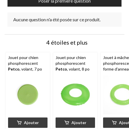
Poser la première question
Aucune question n'a été posée sur ce produit.
4 étoiles et plus
Jouet pour chien
Jouet pour chien
Jouet à mâche
phosphorescent
phosphorescent
phosphoresce
Petco
, volant, 7 po
Petco
, volant, 8 po
forme d'annea
caoutchouc
thermoplasti
Petco
Ajouter
Ajouter
Ajou