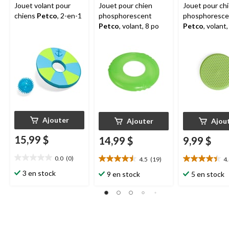
Jouet volant pour
Jouet pour chien
Jouet pour ch
chiens
Petco
, 2-en-1
phosphorescent
phosphoresce
Petco
, volant, 8 po
Petco
, volant
Ajouter
Ajouter
Ajou
15,99 $
14,99 $
9,99 $
0.0
(0)
4.5
(19)
4
0.0
4.5
4.4
étoile(s)
étoile(s)
étoile(s)
3 en stock
9 en stock
5 en stock
sur
sur
sur
5.
5.
5.
19
22
évaluations
évaluations