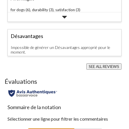
for dogs (6),
durability (3),
satisfaction (3)
Désavantages
Impossible de générer un Désavantages approprié pour le
moment.
SEE ALL REVIEWS
Click
to
Évaluations
go
to
all
reviews
Sommaire de la notation
Sélectionner une ligne pour filtrer les commentaires