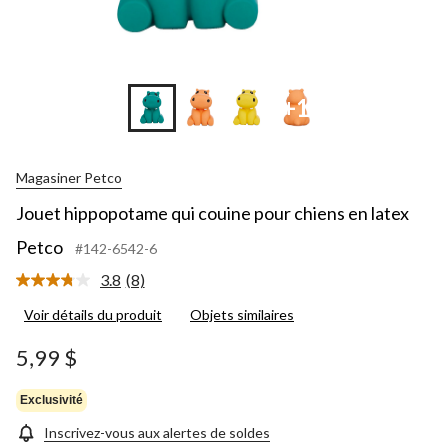
+1
Magasiner Petco
Jouet hippopotame qui couine pour chiens en latex
Petco
#142-6542-6
3.8
(8)
Lire
les
Voir détails du produit
Objets similaires
8
commentaires.
Lien
5,99 $
vers
la
même
Exclusivité
page.
Inscrivez-vous aux alertes de soldes