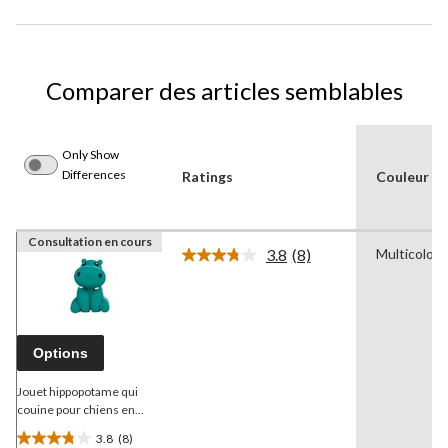
Comparer des articles semblables
Only Show
Differences
Ratings
Couleur
Consultation en cours
3.8
(8)
Multicolore
Lire
les
8
commentaires.
Lien
vers
Options
la
même
page.
Jouet hippopotame qui
couine pour chiens en
latex
Petco
3.8
(8)
3.8