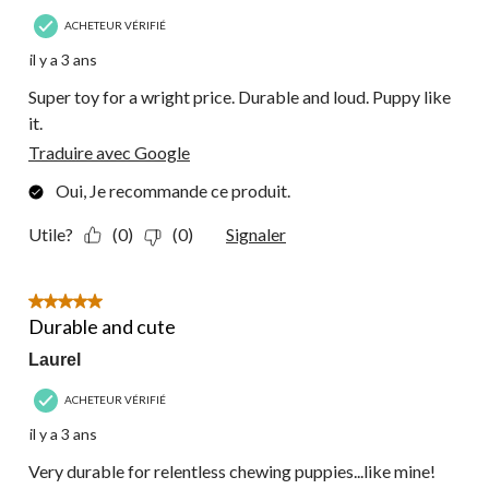
ACHETEUR VÉRIFIÉ
il y a 3 ans
Super toy for a wright price. Durable and loud. Puppy like
it.
Traduire avec Google
Oui, Je recommande ce produit.
Utile?
(0)
(0)
Signaler
5 étoile(s) sur 5.
Durable and cute
Laurel
ACHETEUR VÉRIFIÉ
il y a 3 ans
Very durable for relentless chewing puppies...like mine!