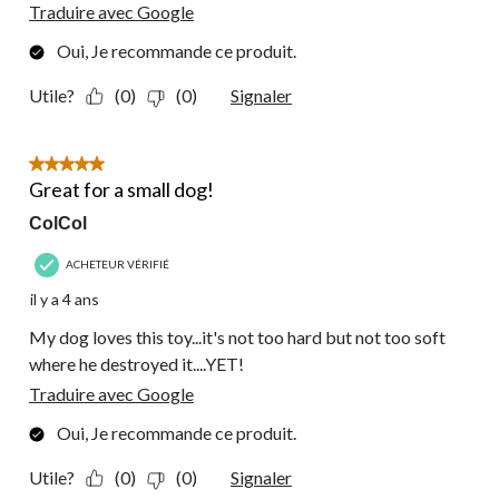
Traduire avec Google
Oui, Je recommande ce produit.
Utile?
(0)
(0)
Signaler
5 étoile(s) sur 5.
Great for a small dog!
ColCol
ACHETEUR VÉRIFIÉ
il y a 4 ans
My dog loves this toy...it's not too hard but not too soft
where he destroyed it....YET!
Traduire avec Google
Oui, Je recommande ce produit.
Utile?
(0)
(0)
Signaler