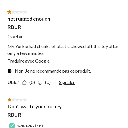
1 étoile(s) sur 5.
not rugged enough
RBUR
il y a 4 ans
My Yorkie had chunks of plastic chewed off this toy after
only a few minutes.
Traduire avec Google
Non, Je ne recommande pas ce produit.
Utile?
(0)
(0)
Signaler
1 étoile(s) sur 5.
Don't waste your money
RBUR
ACHETEUR VÉRIFIÉ