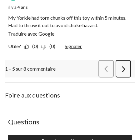
il y a 4 ans
My Yorkie had torn chunks off this toy within 5 minutes.
Had to throw it out to avoid choke hazard.
Traduire avec Google
Utile?
(0)
(0)
Signaler
1 – 5 sur 8 commentaire
Précédentcommen
Suivant
commen
Foire aux questions
Aucune question n'a été posée sur ce produit.
Questions