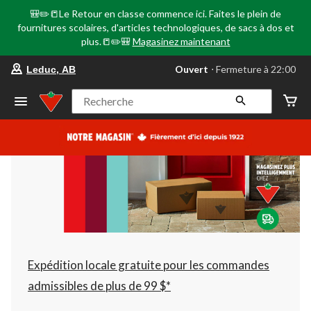
🎒✏️📒Le Retour en classe commence ici. Faites le plein de
fournitures scolaires, d'articles technologiques, de sacs à dos et
plus.📒✏️🎒
Magasinez maintenant
votre
Ouvert
⋅ Fermeture à 22:00
Leduc, AB
magasin
préféré
est
Recherche
Leduc,
AB,
courament
Ouvert,
Fermeture
à
à
22:00
cliquer
pour
changer
Expédition locale gratuite pour les commandes
admissibles de plus de 99 $*